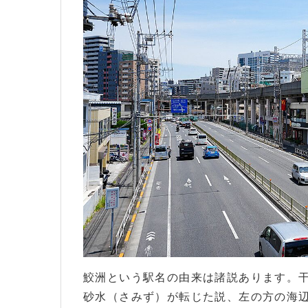
鮫洲という駅名の由来は諸説あります。
砂水（さみず）が転じた説、左の方の海