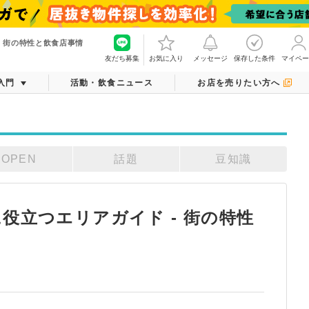
 街の特性と飲食店事情
友だち募集
お気に入り
メッセージ
保存した条件
マイペー
入門
活動・飲食ニュース
お店を売りたい方へ
OPEN
話題
豆知識
役立つエリアガイド - 街の特性