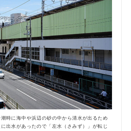
干潮時に海中や浜辺の砂の中から清水が出るため
辺に出水があったので「左水（さみず）」が転じ