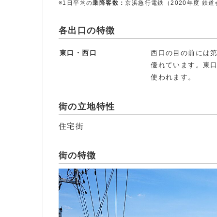
※1日平均の
乗降客数：
京浜急行電鉄（2020年度 鉄道
各出口の特徴
東口・西口
西口の目の前には
優れています。東
使われます。
街の立地特性
住宅街
街の特徴