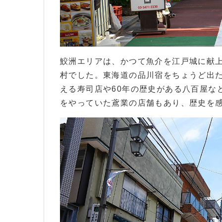
鮫洲エリアは、かつて魚介を江戸城に献
村でした。東海道の品川宿をちょうど出た
える寿司店や60年の歴史がある八百屋な
をやっていた鳶業の店舗もあり、歴史を