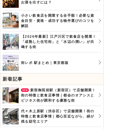
お酒を出すには？
小さい飲食店を開業する全手順！必要な資
金目安・資格・成功する物件選びのコツを
解説
【2026年最新】江戸川区で飲食店を開業！
「成熟した住宅街」と「水辺の潤い」が共
鳴する街
街レポ 駅まとめ｜東京都版
新着記事
新宿御苑前駅（新宿区）で店舗開業！
街の特徴と飲食店事情｜都会のオアシスと
ビジネス街が調和する優雅な街
代々木上原駅（渋谷区）で店舗開業！街の
特徴と飲食店事情｜都心至近ながら、緑が
残る邸宅エリア