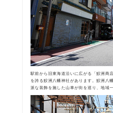
駅前から旧東海道沿いに広がる「鮫洲商店
を誇る鮫洲八幡神社があります。鮫洲八
派な装飾を施した山車が街を巡り、地域