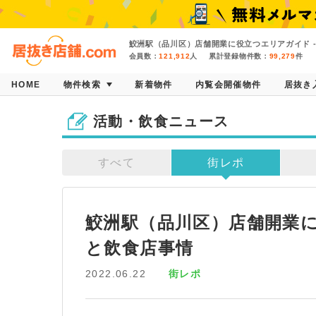
鮫洲駅（品川区）店舗開業に役立つエリアガイド -
会員数：
121,912
人
累計登録物件数：
99,279
件
HOME
物件検索
新着物件
内覧会開催物件
居抜き
活動・飲食ニュース
すべて
街レポ
鮫洲駅（品川区）店舗開業に
と飲食店事情
2022.06.22
街レポ