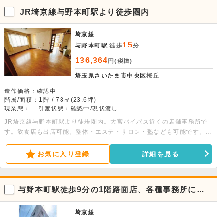
JR埼京線与野本町駅より徒歩圏内
埼京線
15
与野本町駅
徒歩
分
136,364
円(税抜)
埼玉県さいたま市中央区
桜丘
造作価格：確認中
階層/面積：1階 / 78㎡(23.6坪)
現業態：
引渡状態：確認中/現状渡し
JR埼京線与野本町駅より徒歩圏内。大宮バイパス近くの店舗事務所で
す。飲食店も出店可能。整体・エステ・サロン・塾なども可能です。駐
車場は複数台空きがあります。大型バイクも可能。建物向かいにも月極
駐車場があります。営業所の拠点としても活用できます。
お気に入り登録
詳細を見る
与野本町駅徒歩9分の1階路面店、各種事務所に好
適な現状渡し物件
埼京線