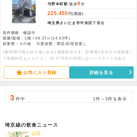
9
与野本町駅
徒歩
分
225,455
円(税抜)
埼玉県さいたま市中央区
下落合
造作価格：確認中
階層/面積：1階 / 46.37㎡(14.03坪)
前業態：その他
引渡状態：閉店済/現状渡し
2駅利用可能な好立地にある1階路面店です。駐車場1台付きの現状渡し
で初期対応もスムーズ 。46.37平米の空間にはバックヤードもあり、
充実したセキュリティ設備で安心です。多様な業種のご相談をお待ちし
ております 。
お気に入り登録
詳細を見る
3
件中
1件～3件を表示
埼京線の飲食ニュース
話題