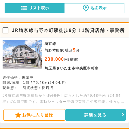
リスト表示
地図表示
JR埼京線与野本町駅徒歩9分！1階貸店舗・事務所
埼京線
9
与野本町駅
徒歩
分
230,000
円(税抜)
埼玉県さいたま市中央区
本町東
造作価格：確認中
階層/面積：1階 / 79.48㎡(24.04坪)
現業態：
引渡状態：閉店済
JR埼京線与野本町駅から徒歩9分！広々とした約79.48平米（24.04
坪）の1階空間です。電動シャッター完備で業種ご相談可能。様々な事
業の拠点として柔軟にご活用いただけます。お気軽にお問合せくださ
い！
お気に入り登録
詳細を見る