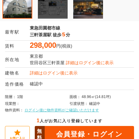
東急田園都市線
最寄駅
5
三軒茶屋駅
徒歩
分
298,000
賃料
円(税抜)
東京都
所在地
世田谷区
三軒茶屋
詳細はログイン後に表示
建物名
詳細はログイン後に表示
確認中
造作価格
階層
1階
面積
48.96㎡(14.81坪)
現業態
引渡状態
確認中
物件資料
ログイン後に物件資料がご確認いただけます
1
人がお気に入り登録しています
無
会員登録・ログイン
料
お気に入り