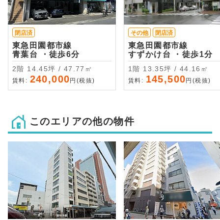
閉店済
その他
閉店済
東急田園都市線
東急田園都市線
青葉台 ・徒歩6分
すずかけ台 ・徒歩1分
2階 14.45坪 / 47.77㎡
1階 13.35坪 / 44.16㎡
240,000
145,500
賃料:
円(税抜)
賃料:
円(税抜)
このエリアの他の物件