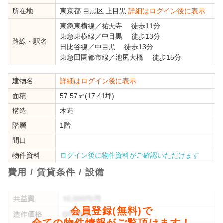
所在地
東京都
目黒区
上目黒
詳細はログイン後に表示
東急東横線
／
祐天寺
徒歩11分
東急東横線
／
中目黒
徒歩13分
路線・駅名
日比谷線
／
中目黒
徒歩13分
東急田園都市線
／
池尻大橋
徒歩15分
建物名
詳細はログイン後に表示
面積
57.57㎡(17.41坪)
構造
木造
階層
1階
間口
物件資料
ログイン後に物件資料がご確認いただけます
費用 / 賃貸条件 / 設備
会員登録(無料)で
全ての物件情報がご覧頂けます！