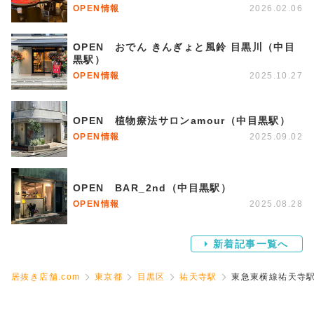
OPEN情報
2026.02.06
OPEN おでん きんぎょと風鈴 目黒川（中目
黒駅）
OPEN情報
2025.10.27
OPEN 植物療法サロンamour（中目黒駅）
OPEN情報
2025.09.02
OPEN BAR_2nd（中目黒駅）
OPEN情報
2025.08.28
新着記事一覧へ
居抜き店舗.com
東京都
目黒区
祐天寺駅
東急東横線祐天寺駅