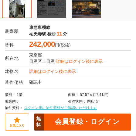
東急東横線
最寄駅
11
祐天寺駅
徒歩
分
242,000
賃料
円(税抜)
東京都
所在地
目黒区
上目黒
詳細はログイン後に表示
建物名
詳細はログイン後に表示
確認中
造作価格
階層
1階
面積
57.57㎡(17.41坪)
現業態
引渡状態
閉店済
物件資料
ログイン後に物件資料がご確認いただけます
無
会員登録・ログイン
料
お気に入り