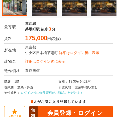
東西線
最寄駅
3
茅場町駅
徒歩
分
175,000
賃料
円(税抜)
東京都
所在地
中央区
日本橋茅場町
詳細はログイン後に表示
建物名
詳細はログイン後に表示
造作無償
造作価格
階層
1階
面積
13.30㎡(4.02坪)
現業態
惣菜・弁当
引渡状態
営業中/現状渡し
物件資料
ログイン後に物件資料がご確認いただけます
9
人がお気に入り登録しています
無
会員登録・ログイン
料
お気に入り