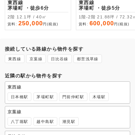
東西線
東西線
茅場町 ・徒歩6分
茅場町 ・徒歩5分
2階 12.1坪 / 40㎡
1階-2階 21.88坪 / 72.3
250,000
600,000
賃料:
円(税抜)
賃料:
円(税抜)
接続している路線から物件を探す
東西線
京葉線
日比谷線
都営浅草線
近隣の駅から物件を探す
東西線
日本橋駅
茅場町駅
門前仲町駅
木場駅
京葉線
八丁堀駅
越中島駅
潮見駅