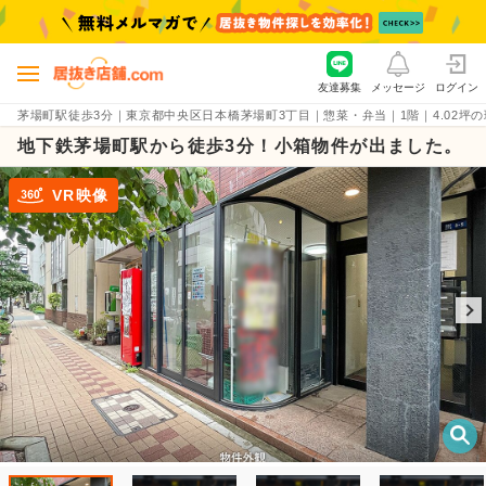
友達募集
メッセージ
ログイン
茅場町駅徒歩3分｜東京都中央区日本橋茅場町3丁目｜惣菜・弁当｜1階｜4.02坪の現状渡
地下鉄茅場町駅から徒歩3分！小箱物件が出ました。
VR映像