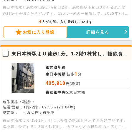
東日本橋駅と馬喰横山駅から徒歩2分、馬喰町駅も徒歩3分と優れた交
通利便性を備えた角ビルです。125.6平米の一棟貸しで、2025年7月に
エアコンを新設。落ち着いた環境で、飲食不可の限定条件を活かした物
4
人がお気に入り登録しています
販やサービス業に最適です。お問い合わせをお待ちしております。※面
お気に入り登録
詳細を見る
積：1階30.31平米、2階20.28平米、3階30.31平米、4階30.31平米、
5階14.39平米
東日本橋駅より徒歩1分。1-2階1棟貸し。軽飲食相
談可
都営浅草線
1
東日本橋駅
徒歩
分
405,910
円(税抜)
東京都中央区
東日本橋
造作価格：確認中
階層/面積：1階-2階 / 69.56㎡(21.04坪)
現業態：
引渡状態：確認中
東日本橋駅より徒歩1分。他にも複数の路線を利用できる好立地です。
路地裏に位置する1-2階の1棟貸し。カフェなどの軽飲食の出店もご相