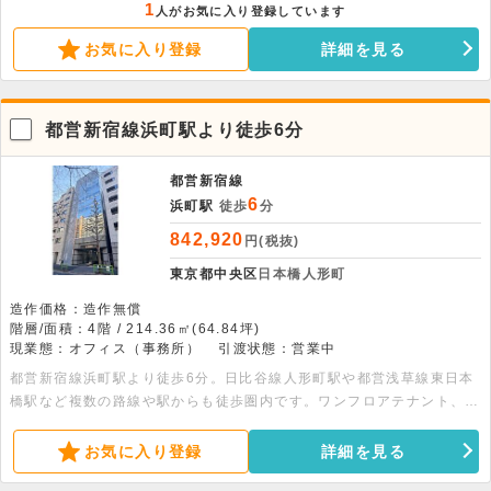
談可能となっております。詳細は一度お問い合わせ下さい。 ※面積：
1
人がお気に入り登録しています
各階34.78平米
お気に入り登録
詳細を見る
都営新宿線浜町駅より徒歩6分
都営新宿線
6
浜町駅
徒歩
分
842,920
円(税抜)
東京都中央区
日本橋人形町
造作価格：造作無償
階層/面積：4階 / 214.36㎡(64.84坪)
現業態：オフィス（事務所）
引渡状態：営業中
都営新宿線浜町駅より徒歩6分。日比谷線人形町駅や都営浅草線東日本
橋駅など複数の路線や駅からも徒歩圏内です。ワンフロアテナント、各
フロアに給湯室やトイレのある貸事務所です。エレベーター・OAフロ
ア・機械警備・防犯カメラ完備です。
お気に入り登録
詳細を見る