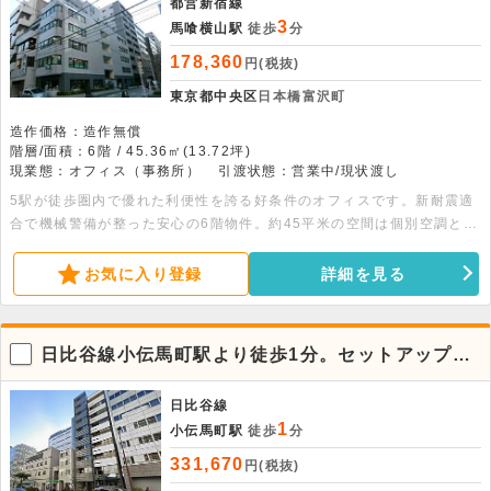
都営新宿線
3
馬喰横山駅
徒歩
分
178,360
円(税抜)
東京都中央区
日本橋富沢町
造作価格：造作無償
階層/面積：6階 / 45.36㎡(13.72坪)
現業態：オフィス（事務所）
引渡状態：営業中/現状渡し
5駅が徒歩圏内で優れた利便性を誇る好条件のオフィスです。新耐震適
合で機械警備が整った安心の6階物件。約45平米の空間は個別空調と専
用トイレ完備で、落ち着いた事務環境。詳細につきましてはぜひお問い
合わせください。
お気に入り登録
詳細を見る
日比谷線小伝馬町駅より徒歩1分。セットアップオ
フィス物件
日比谷線
1
小伝馬町駅
徒歩
分
331,670
円(税抜)