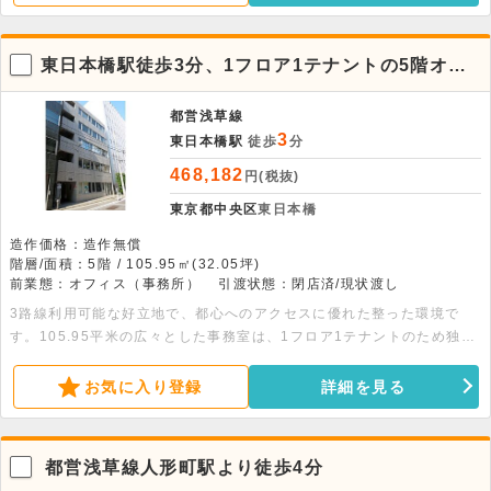
東日本橋駅徒歩3分、1フロア1テナントの5階オフ
ィス物件
都営浅草線
3
東日本橋駅
徒歩
分
468,182
円(税抜)
東京都中央区
東日本橋
造作価格：造作無償
階層/面積：5階 / 105.95㎡(32.05坪)
前業態：オフィス（事務所）
引渡状態：閉店済/現状渡し
3路線利用可能な好立地で、都心へのアクセスに優れた整った環境で
す。105.95平米の広々とした事務室は、1フロア1テナントのため独立
性が高く、落ち着いて業務に集中できます。飲食不可のオフィス専用物
件です。詳細につきましてはぜひお問い合わせください。
お気に入り登録
詳細を見る
都営浅草線人形町駅より徒歩4分