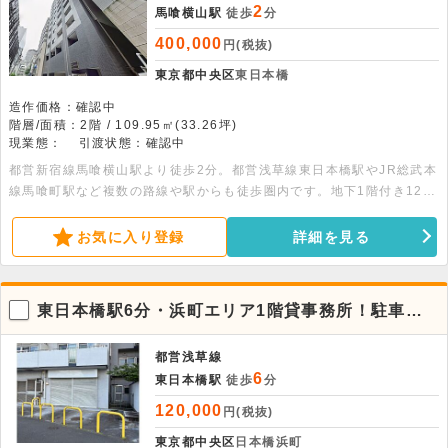
2
馬喰横山駅
徒歩
分
400,000
円(税抜)
東京都中央区
東日本橋
造作価格：確認中
階層/面積：2階 / 109.95㎡(33.26坪)
現業態：
引渡状態：確認中
都営新宿線馬喰横山駅より徒歩2分。都営浅草線東日本橋駅やJR総武本
線馬喰町駅など複数の路線や駅からも徒歩圏内です。地下1階付き12階
建ての建物の2階部分、33.26坪の事務所店舗です。エレベーター・個
別空調・タイルカーペット・防犯カメラ・オートロック・LED照明・
お気に入り登録
詳細を見る
トイレ・ミニキッチン完備です。
東日本橋駅6分・浜町エリア1階貸事務所！駐車枠
ありで好便利
都営浅草線
6
東日本橋駅
徒歩
分
120,000
円(税抜)
東京都中央区
日本橋浜町