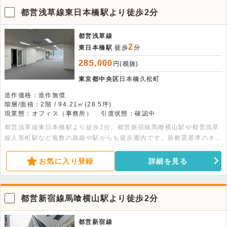
都営浅草線東日本橋駅より徒歩2分
都営浅草線
2
東日本橋駅
徒歩
分
285,000
円(税抜)
東京都中央区
日本橋久松町
造作価格：造作無償
階層/面積：2階 / 94.21㎡(28.5坪)
現業態：オフィス（事務所）
引渡状態：確認中
都営浅草線東日本橋駅より徒歩2分。都営新宿線馬喰横山駅や都営浅草
線人形町駅など複数の路線や駅からも徒歩圏内です。新耐震基準のオフ
ィスビルで、機械警備完備です。駐車場1台空きあります。詳細はお問
合せ下さい。
お気に入り登録
詳細を見る
都営新宿線馬喰横山駅より徒歩2分
都営新宿線