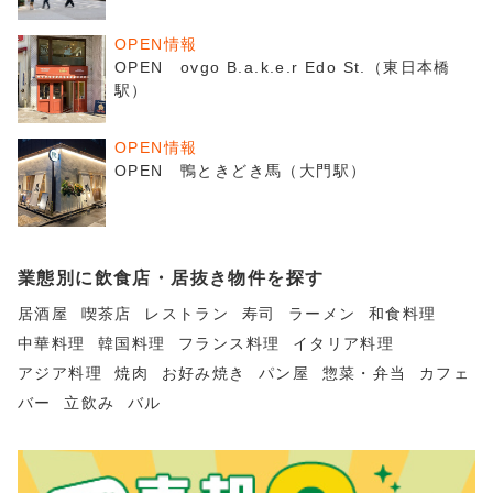
OPEN情報
OPEN ovgo B.a.k.e.r Edo St.（東日本橋
駅）
OPEN情報
OPEN 鴨ときどき馬（大門駅）
業態別に飲食店・居抜き物件を探す
居酒屋
喫茶店
レストラン
寿司
ラーメン
和食料理
中華料理
韓国料理
フランス料理
イタリア料理
アジア料理
焼肉
お好み焼き
パン屋
惣菜・弁当
カフェ
バー
立飲み
バル