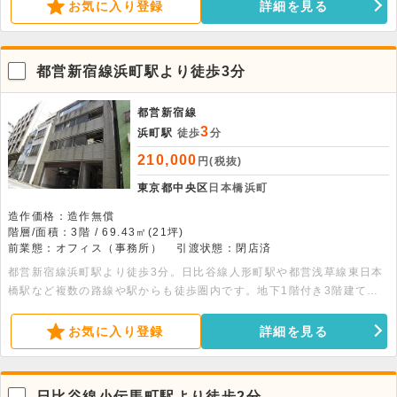
お気に入り登録
詳細を見る
都営新宿線浜町駅より徒歩3分
都営新宿線
3
浜町駅
徒歩
分
210,000
円(税抜)
東京都中央区
日本橋浜町
造作価格：造作無償
階層/面積：3階 / 69.43㎡(21坪)
前業態：オフィス（事務所）
引渡状態：閉店済
都営新宿線浜町駅より徒歩3分。日比谷線人形町駅や都営浅草線東日本
橋駅など複数の路線や駅からも徒歩圏内です。地下1階付き3階建ての
建物の3階部分、69.43平米の貸事務所です。トイレ・給湯・エアコ
ン・オートロック・エレベーター完備です。
お気に入り登録
詳細を見る
日比谷線小伝馬町駅より徒歩2分