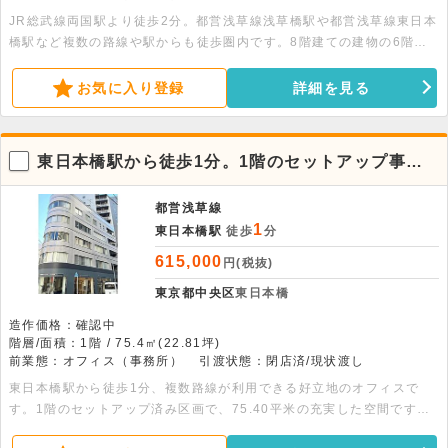
JR総武線両国駅より徒歩2分。都営浅草線浅草橋駅や都営浅草線東日本
橋駅など複数の路線や駅からも徒歩圏内です。8階建ての建物の6階部
分、78.74平米の事務所店舗です。男女別トイレ完備です。家具と内装
造作付きのセットアップオフィスオフィスのため、初期費用を抑えられ
お気に入り登録
詳細を見る
ます。
東日本橋駅から徒歩1分。1階のセットアップ事務
所です。
都営浅草線
1
東日本橋駅
徒歩
分
615,000
円(税抜)
東京都中央区
東日本橋
造作価格：確認中
階層/面積：1階 / 75.4㎡(22.81坪)
前業態：オフィス（事務所）
引渡状態：閉店済/現状渡し
東日本橋駅から徒歩1分、複数路線が利用できる好立地のオフィスで
す。1階のセットアップ済み区画で、75.40平米の充実した空間です。
お気軽にお問い合わせください。