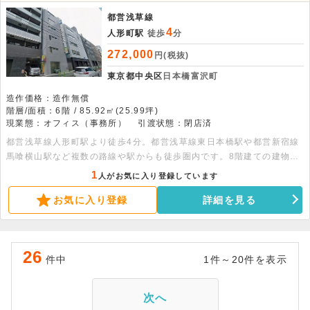
都営浅草線
4
人形町駅
徒歩
分
272,000
円(税抜)
東京都中央区
日本橋富沢町
造作価格：造作無償
階層/面積：6階 / 85.92㎡(25.99坪)
現業態：オフィス（事務所）
引渡状態：閉店済
都営浅草線人形町駅より徒歩4分。都営浅草線東日本橋駅や都営新宿線
馬喰横山駅など複数の路線や駅からも徒歩圏内です。8階建ての建物の
6階部分、85.94平米の貸事務所です。詳細はお問合せ下さい。
1
人がお気に入り登録しています
お気に入り登録
詳細を見る
26
件中
1件～20件を表示
次へ