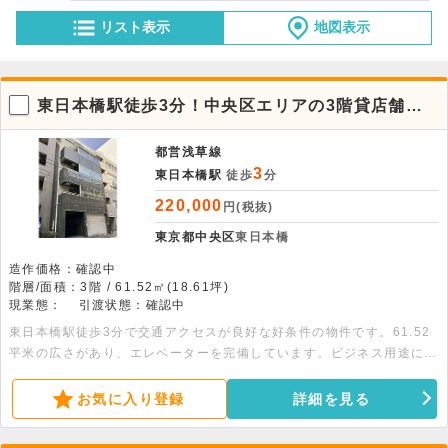
リスト表示
地図表示
東日本橋駅徒歩3分！中央区エリアの3階貸店舗・
事務所物件
都営浅草線
3
東日本橋駅
徒歩
分
220,000
円(税抜)
東京都中央区
東日本橋
造作価格：確認中
階層/面積：3階 / 61.52㎡(18.61坪)
現業態：
引渡状態：確認中
東日本橋駅徒歩3分で交通アクセスが良好な好条件の物件です。61.52
平米の広さがあり、エレベーターを完備しています。ビジネス用途に適
した環境です。お気軽にお問合せください。
お気に入り登録
詳細を見る