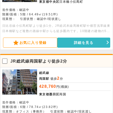
東京都中央区
日本橋小伝馬町
造作価格：確認中
階層/面積：5階 / 64.49㎡(19.51坪)
現業態：
引渡状態：確認中/現状渡し
日比谷線小伝馬町駅より徒歩1分。JR総武本線馬喰町駅や都営浅草線東
日本橋駅など複数の路線や駅からも徒歩圏内です。10階建の建物の5階
部分、64.49平米の事務所店舗です。江戸通り沿いで視認性良好です。
お気に入り登録
詳細を見る
JR総武線両国駅より徒歩2分
総武線
2
両国駅
徒歩
分
428,760
円(税抜)
東京都墨田区
両国
造作価格：確認中
階層/面積：6階 / 78.74㎡(23.82坪)
現業態：オフィス（事務所）
引渡状態：確認中/現状渡し