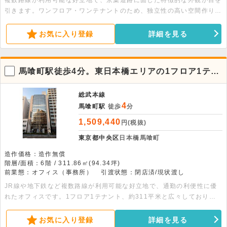
複数路線が利用可能な好立地で、京葉道路に面した特徴的な外観が目を
引きます。ワンフロア・ワンテナントのため、独立性の高い空間作りが
可能です。OAフロアや男女別トイレ完備で、静かな環境の飲食不可物
件です。詳細につきましてはぜひお問い合わせください。
お気に入り登録
詳細を見る
馬喰町駅徒歩4分。東日本橋エリアの1フロア1テナ
ント貸事務所
総武本線
4
馬喰町駅
徒歩
分
1,509,440
円(税抜)
東京都中央区
日本橋馬喰町
造作価格：造作無償
階層/面積：6階 / 311.86㎡(94.34坪)
前業態：オフィス（事務所）
引渡状態：閉店済/現状渡し
JR線や地下鉄など複数路線が利用可能な好立地で、通勤の利便性に優
れたオフィスです。1フロア1テナント、約311平米と広々しており自
由なレイアウトが叶います。詳細につきましてはぜひお問い合わせくだ
さい。
お気に入り登録
詳細を見る