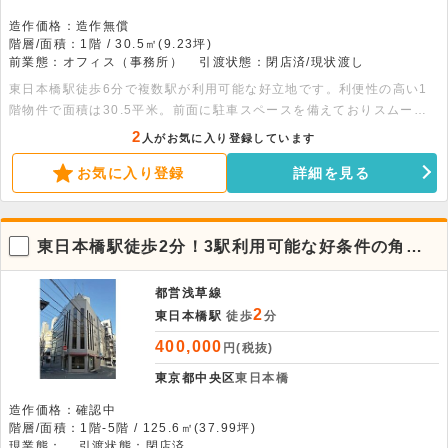
造作価格：造作無償
階層/面積：1階 / 30.5㎡(9.23坪)
前業態：オフィス（事務所）
引渡状態：閉店済/現状渡し
東日本橋駅徒歩6分で複数駅が利用可能な好立地です。利便性の高い1
階物件で面積は30.5平米。前面に駐車スペースを備えておりスムーズ
な業務をサポートします。お気軽にご相談ください。
2
人がお気に入り登録しています
お気に入り登録
詳細を見る
東日本橋駅徒歩2分！3駅利用可能な好条件の角ビ
ル一棟貸店舗
都営浅草線
2
東日本橋駅
徒歩
分
400,000
円(税抜)
東京都中央区
東日本橋
造作価格：確認中
階層/面積：1階-5階 / 125.6㎡(37.99坪)
現業態：
引渡状態：閉店済