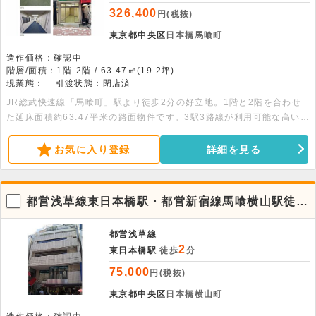
326,400
円(税抜)
東京都中央区
日本橋馬喰町
造作価格：確認中
階層/面積：1階-2階 / 63.47㎡(19.2坪)
現業態：
引渡状態：閉店済
JR総武快速線「馬喰町」駅より徒歩2分の好立地。1階と2階を合わせ
た延床面積約63.47平米の路面物件です。3駅3路線が利用可能な高い利
便性が魅力。まずはお問い合わせください。 面積：各階31.7平米
（9.6坪）
お気に入り登録
詳細を見る
都営浅草線東日本橋駅・都営新宿線馬喰横山駅徒歩
2分の中央区日本橋エリア、6階店舗物件。飲食不
可
都営浅草線
2
東日本橋駅
徒歩
分
75,000
円(税抜)
東京都中央区
日本橋横山町