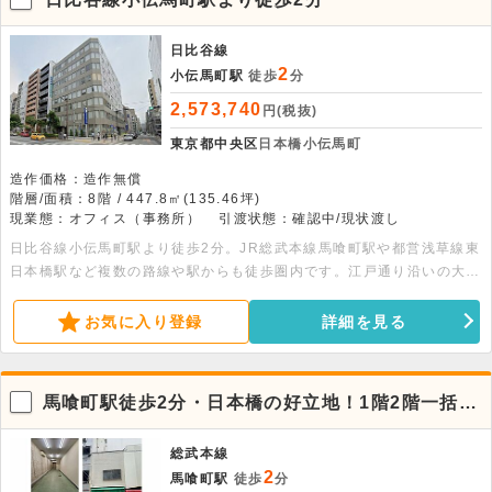
日比谷線
2
小伝馬町駅
徒歩
分
2,573,740
円(税抜)
東京都中央区
日本橋小伝馬町
造作価格：造作無償
階層/面積：8階 / 447.8㎡(135.46坪)
現業態：オフィス（事務所）
引渡状態：確認中/現状渡し
日比谷線小伝馬町駅より徒歩2分。JR総武本線馬喰町駅や都営浅草線東
日本橋駅など複数の路線や駅からも徒歩圏内です。江戸通り沿いの大型
物件。耐震診断済、設備充実しております。
お気に入り登録
詳細を見る
馬喰町駅徒歩2分・日本橋の好立地！1階2階一括貸
店舗
総武本線
2
馬喰町駅
徒歩
分