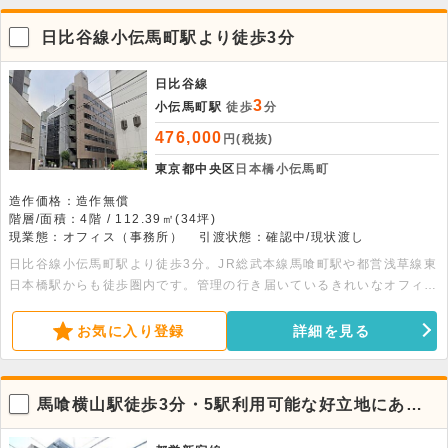
日比谷線小伝馬町駅より徒歩3分
日比谷線
3
小伝馬町駅
徒歩
分
476,000
円(税抜)
東京都中央区
日本橋小伝馬町
造作価格：造作無償
階層/面積：4階 / 112.39㎡(34坪)
現業態：オフィス（事務所）
引渡状態：確認中/現状渡し
日比谷線小伝馬町駅より徒歩3分。JR総武本線馬喰町駅や都営浅草線東
日本橋駅からも徒歩圏内です。管理の行き届いているきれいなオフィス
ビルです。エレベーター・機械警備・男女別トイレ完備です。
お気に入り登録
詳細を見る
馬喰横山駅徒歩3分・5駅利用可能な好立地にある6
階オフィス