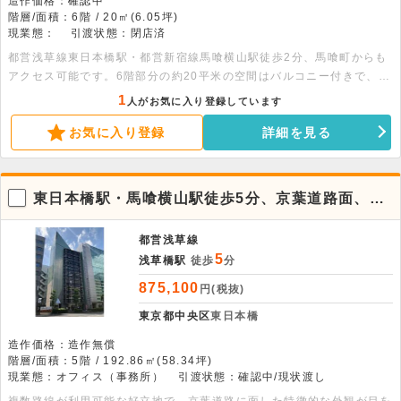
造作価格：確認中
階層/面積：6階 / 20㎡(6.05坪)
現業態：
引渡状態：閉店済
都営浅草線東日本橋駅・都営新宿線馬喰横山駅徒歩2分、馬喰町からも
アクセス可能です。6階部分の約20平米の空間はバルコニー付きで、エ
レベーターも完備。飲食不可の落ち着いた環境です。詳細につきまして
1
人がお気に入り登録しています
はお問い合わせください。
お気に入り登録
詳細を見る
東日本橋駅・馬喰横山駅徒歩5分、京葉道路面、デ
ザイン性良好な5階ワンフロア事務所
都営浅草線
5
浅草橋駅
徒歩
分
875,100
円(税抜)
東京都中央区
東日本橋
造作価格：造作無償
階層/面積：5階 / 192.86㎡(58.34坪)
現業態：オフィス（事務所）
引渡状態：確認中/現状渡し