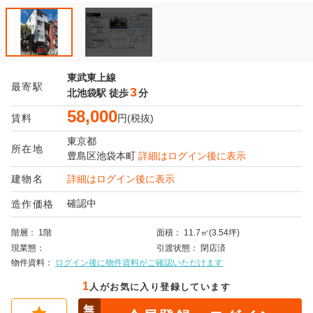
東武東上線
最寄駅
3
北池袋駅
徒歩
分
58,000
賃料
円(税抜)
東京都
所在地
豊島区
池袋本町
詳細はログイン後に表示
建物名
詳細はログイン後に表示
確認中
造作価格
階層
1階
面積
11.7㎡(3.54坪)
現業態
引渡状態
閉店済
物件資料
ログイン後に物件資料がご確認いただけます
1
人がお気に入り登録しています
無