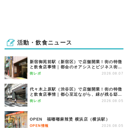
活動・飲食ニュース
新宿御苑前駅（新宿区）で店舗開業！街の特徴
と飲食店事情｜都会のオアシスとビジネス街が
調和する優雅な街
街レポ
2026.08.07
代々木上原駅（渋谷区）で店舗開業！街の特徴
と飲食店事情｜都心至近ながら、緑が残る邸宅
エリア
街レポ
2026.08.05
OPEN 福嘟嘟麻辣烫 横浜店（横浜駅）
OPEN情報
2026.08.05