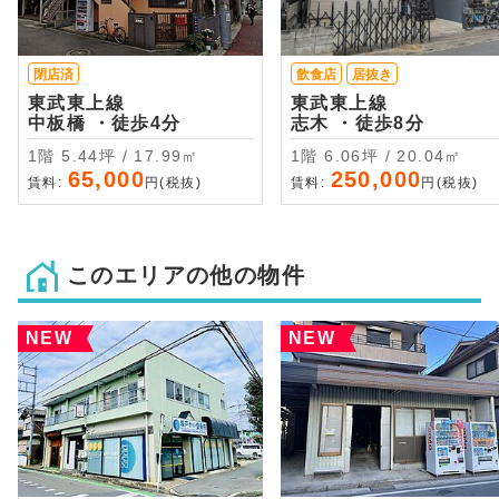
閉店済
飲食店
居抜き
東武東上線
東武東上線
中板橋 ・徒歩4分
志木 ・徒歩8分
1階 5.44坪 / 17.99㎡
1階 6.06坪 / 20.04㎡
65,000
250,000
賃料:
円(税抜)
賃料:
円(税抜)
このエリアの他の物件
NEW
NEW