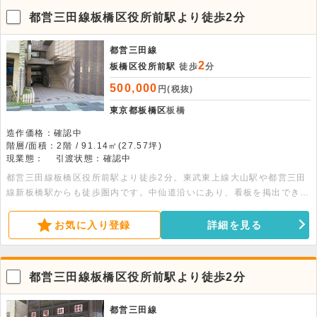
都営三田線板橋区役所前駅より徒歩2分
都営三田線
2
板橋区役所前駅
徒歩
分
500,000
円(税抜)
東京都板橋区
板橋
造作価格：確認中
階層/面積：2階 / 91.14㎡(27.57坪)
現業態：
引渡状態：確認中
都営三田線板橋区役所前駅より徒歩2分。東武東上線大山駅や都営三田
線新板橋駅からも徒歩圏内です。中仙道沿いにあり、看板を掲出できま
すので視認性が高いです。外階段付きで、店舗利用も可能です。
お気に入り登録
詳細を見る
都営三田線板橋区役所前駅より徒歩2分
都営三田線