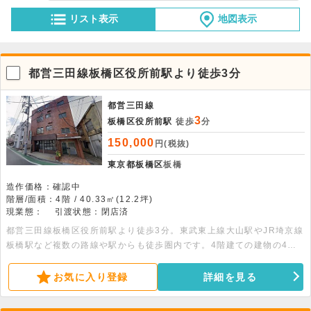
リスト表示
地図表示
都営三田線板橋区役所前駅より徒歩3分
都営三田線
3
板橋区役所前駅
徒歩
分
150,000
円(税抜)
東京都板橋区
板橋
造作価格：確認中
階層/面積：4階 / 40.33㎡(12.2坪)
現業態：
引渡状態：閉店済
都営三田線板橋区役所前駅より徒歩3分。東武東上線大山駅やJR埼京線
板橋駅など複数の路線や駅からも徒歩圏内です。4階建ての建物の4階
部分、40.33平米の事務所利用可能な物件です。駐輪場があります。
お気に入り登録
詳細を見る