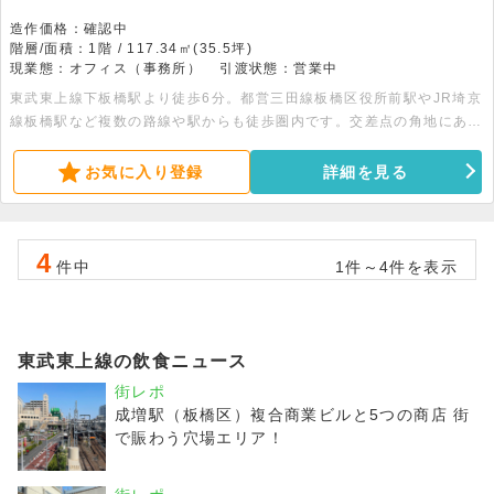
造作価格：確認中
階層/面積：1階 / 117.34㎡(35.5坪)
現業態：オフィス（事務所）
引渡状態：営業中
東武東上線下板橋駅より徒歩6分。都営三田線板橋区役所前駅やJR埼京
線板橋駅など複数の路線や駅からも徒歩圏内です。交差点の角地にあり
視認性良好です。前面に自転車スペースがある、1階路面店舗です。
お気に入り登録
詳細を見る
4
件中
1件～4件を表示
東武東上線の飲食ニュース
街レポ
成増駅（板橋区）複合商業ビルと5つの商店 街
で賑わう穴場エリア！