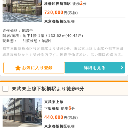
2
板橋区役所前駅
徒歩
分
730,000
円(税抜)
東京都板橋区
板橋
造作価格：確認中
階層/面積：地下1階-1階 / 133.62㎡(40.42坪)
現業態：
引渡状態：確認中
都営三田線板橋区役所前駅より徒歩2分。東武東上線大山駅や都営三田
線新板橋駅からも徒歩圏内です。国道中仙道沿い、広い間口の路面店舗
です。面積：地下倉庫53.07平米（16.05坪）・1階店舗80.55平米
（24.37坪）
お気に入り登録
詳細を見る
東武東上線下板橋駅より徒歩6分
東武東上線
6
下板橋駅
徒歩
分
440,000
円(税抜)
東京都板橋区
板橋