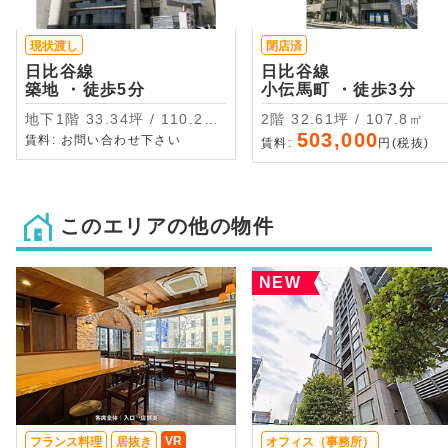
現状渡し
閉店済
日比谷線
日比谷線
築地 ・徒歩5分
小伝馬町 ・徒歩3分
地下1階 33.34坪 / 110.21
2階 32.61坪 / 107.8㎡
㎡
503,000
賃料: お問い合わせ下さい
賃料:
円(税抜)
このエリアの他の物件
NEW
VR
フランス料理
居抜き
オフィス（事務所）