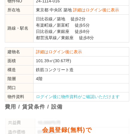
物件NO
24-1114-016
所在地
東京都
中央区
築地
詳細はログイン後に表示
日比谷線
／
築地
徒歩2分
有楽町線
／
新富町
徒歩5分
路線・駅名
日比谷線
／
東銀座
徒歩8分
都営浅草線
／
東銀座
徒歩8分
建物名
詳細はログイン後に表示
面積
101.39㎡(30.67坪)
構造
鉄筋コンクリート造
階層
4階
間口
物件資料
ログイン後に物件資料がご確認いただけます
費用 / 賃貸条件 / 設備
会員登録(無料)で