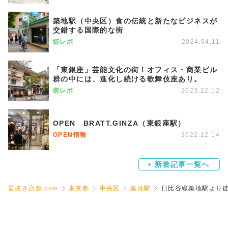
築地駅（中央区）食の伝統と新たなビジネスが
交錯する国際的な街
街レポ
2024.04.11
「東銀座」芸能文化の街！オフィス・商業ビル
群の中には、進化し続ける歌舞伎座あり。
街レポ
2023.12.12
OPEN BRATT.GINZA（東銀座駅）
OPEN情報
2022.12.14
新着記事一覧へ
居抜き店舗.com
東京都
中央区
築地駅
日比谷線築地駅より