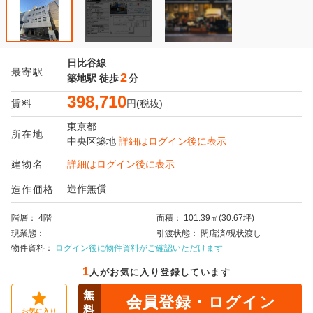
日比谷線
最寄駅
2
築地駅
徒歩
分
398,710
賃料
円(税抜)
東京都
所在地
中央区
築地
詳細はログイン後に表示
建物名
詳細はログイン後に表示
造作無償
造作価格
階層
4階
面積
101.39㎡(30.67坪)
現業態
引渡状態
閉店済/現状渡し
物件資料
ログイン後に物件資料がご確認いただけます
1
人がお気に入り登録しています
無
会員登録・ログイン
料
お気に入り