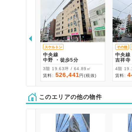
スケルトン
その他
中央線
中央線
中野 ・徒歩5分
3階 19.63坪 / 64.89㎡
4階 
526,441
4
賃料:
円(税抜)
賃料:
このエリアの他の物件