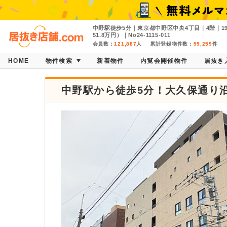
中野駅徒歩5分｜東京都中野区中央4丁目｜4階｜1
51.8万円）｜No24-1115-011
会員数：
121,887
人
累計登録物件数：
99,259
件
HOME
物件検索
新着物件
内覧会開催物件
居抜き
中野駅から徒歩5分！大久保通り