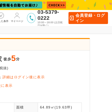
03-5379-
会員登録・ログ
0222
イン
した条件
マイページ
10:00～18:00 (土日祝
日を除く)
5
駅
徒歩
分
税抜)
央
詳細はログイン後に表示
イン後に
後に表示
覧いただけます
全
面積
64.89㎡(19.63坪)
員登録