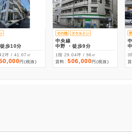
ン
その他
スケルトン
中央線
野 ・徒歩10分
中野 ・徒歩9分
12.42坪 / 41.07㎡
1階 29.04坪 / 96㎡
50,000
506,000
円(税抜)
賃料:
円(税抜)
賃