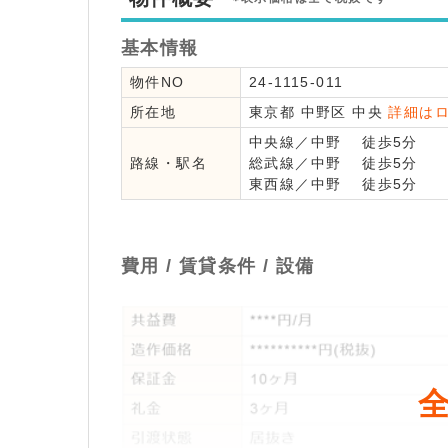
基本情報
物件NO
24-1115-011
所在地
東京都
中野区
中央
詳細は
中央線
／
中野
徒歩5分
路線・駅名
総武線
／
中野
徒歩5分
東西線
／
中野
徒歩5分
費用 / 賃貸条件 / 設備