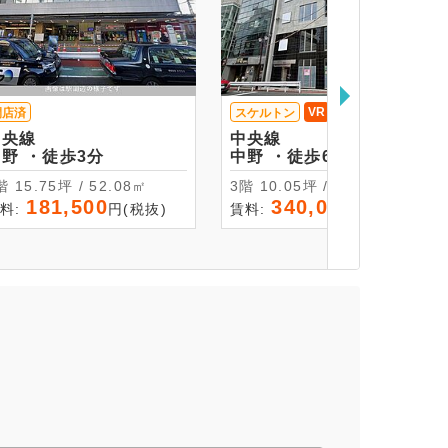
VR
閉店済
スケルトン
中央線
中央線
中野 ・徒歩3分
中野 ・徒歩6分
3階 15.75坪 / 52.08㎡
3階 10.05坪 / 33.23㎡
181,500
340,000
料:
円(税抜)
賃料:
円(税抜)