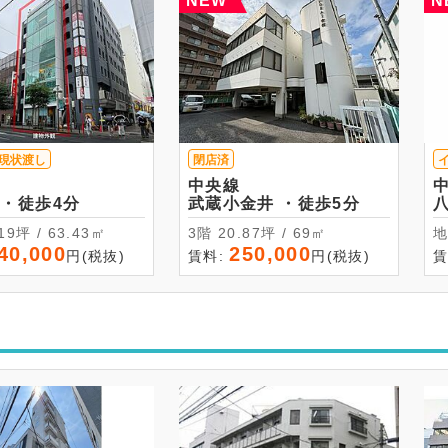
NEW
N
現状渡し
閉店済
中央線
吉祥寺 ・徒歩4分
武蔵小金井 ・徒歩5分
19.19坪 / 63.43㎡
3階 20.87坪 / 69㎡
40,000
250,000
円(税抜)
賃料:
円(税抜)
賃