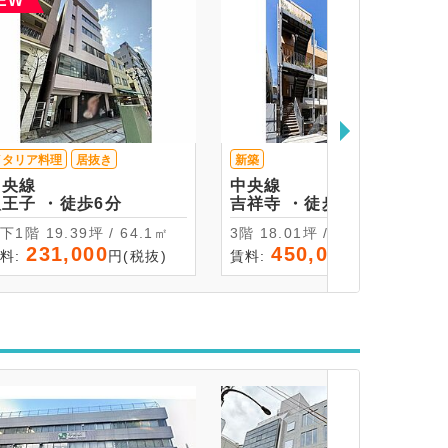
EW
イタリア料理
居抜き
新築
中央線
中央線
八王子 ・徒歩6分
吉祥寺 ・徒歩7分
地下1階 19.39坪 / 64.1㎡
3階 18.01坪 / 59.54㎡
231,000
450,000
料:
円(税抜)
賃料:
円(税抜)