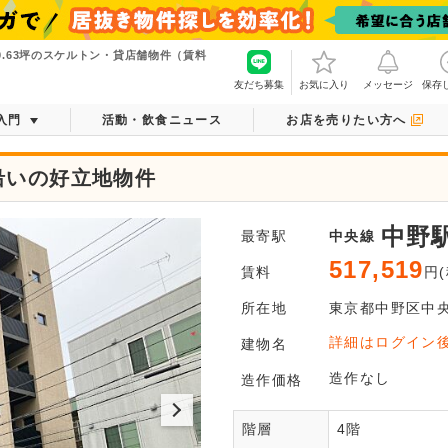
9.63坪のスケルトン・貸店舗物件（賃料
友だち募集
お気に入り
メッセージ
保存
入門
活動・飲食ニュース
お店を売りたい方へ
沿いの好立地物件
中野
最寄駅
中央線
517,519
賃料
円(
所在地
東京都
中野区
中
ログ
詳細はログイン
建物名
平面図がご
造作なし
造作価格
階層
4階
会