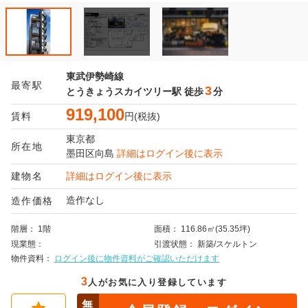
東武伊勢崎線
最寄駅
3
とうきょうスカイツリー駅
徒歩
分
919,100
賃料
円(税抜)
東京都
所在地
墨田区
向島
詳細はログイン後に表示
建物名
詳細はログイン後に表示
造作なし
造作価格
階層
1階
面積
116.86㎡(35.35坪)
現業態
引渡状態
新築/スケルトン
物件資料
ログイン後に物件資料がご確認いただけます
3
人がお気に入り登録しています
無