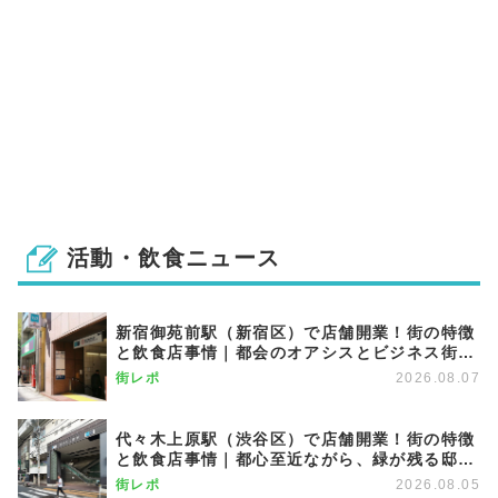
活動・飲食ニュース
新宿御苑前駅（新宿区）で店舗開業！街の特徴
と飲食店事情｜都会のオアシスとビジネス街が
調和する優雅な街
街レポ
2026.08.07
代々木上原駅（渋谷区）で店舗開業！街の特徴
と飲食店事情｜都心至近ながら、緑が残る邸宅
エリア
街レポ
2026.08.05