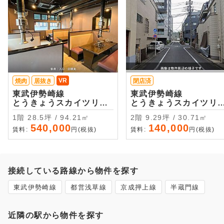
VR
焼肉
居抜き
閉店済
東武伊勢崎線
東武伊勢崎線
とうきょうスカイツリー
とうきょうスカイツリ
・徒歩2分
・徒歩7分
1階 28.5坪 / 94.21㎡
2階 9.29坪 / 30.71㎡
540,000
140,000
賃料:
円(税抜)
賃料:
円(税抜)
接続している路線から物件を探す
東武伊勢崎線
都営浅草線
京成押上線
半蔵門線
近隣の駅から物件を探す