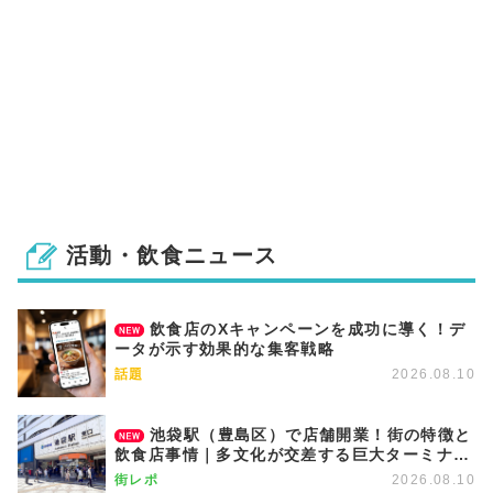
活動・飲食ニュース
飲食店のXキャンペーンを成功に導く！デ
ータが示す効果的な集客戦略
話題
2026.08.10
池袋駅（豊島区）で店舗開業！街の特徴と
飲食店事情｜多文化が交差する巨大ターミナル
と再開発で進化する副都心
街レポ
2026.08.10