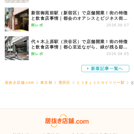
新宿御苑前駅（新宿区）で店舗開業！街の特徴
と飲食店事情｜都会のオアシスとビジネス街が
調和する優雅な街
街レポ
2026.08.07
代々木上原駅（渋谷区）で店舗開業！街の特徴
と飲食店事情｜都心至近ながら、緑が残る邸宅
エリア
街レポ
2026.08.05
新着記事一覧へ
居抜き店舗.com
東京都
墨田区
とうきょうスカイツリー駅