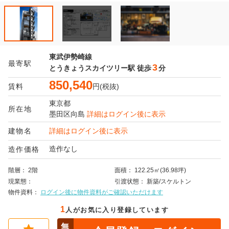
東武伊勢崎線
最寄駅
3
とうきょうスカイツリー駅
徒歩
分
850,540
賃料
円(税抜)
東京都
所在地
墨田区
向島
詳細はログイン後に表示
建物名
詳細はログイン後に表示
造作なし
造作価格
階層
2階
面積
122.25㎡(36.98坪)
現業態
引渡状態
新築/スケルトン
物件資料
ログイン後に物件資料がご確認いただけます
1
人がお気に入り登録しています
無