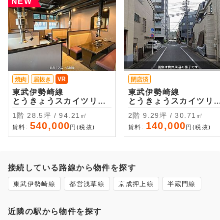
NEW
VR
焼肉
居抜き
閉店済
東武伊勢崎線
東武伊勢崎線
とうきょうスカイツリー
とうきょうスカイツリ
・徒歩2分
・徒歩7分
1階 28.5坪 / 94.21㎡
2階 9.29坪 / 30.71㎡
540,000
140,000
賃料:
円(税抜)
賃料:
円(税抜)
接続している路線から物件を探す
東武伊勢崎線
都営浅草線
京成押上線
半蔵門線
近隣の駅から物件を探す