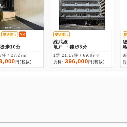
VR
現状渡し
現状渡し
総武線
戸 ・徒歩10分
亀戸 ・徒歩5分
8.25坪 / 27.27㎡
1階 21.17坪 / 69.99㎡
8,000
396,000
円(税抜)
賃料:
円(税抜)
賃