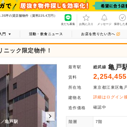
35坪の貸店舗物件（賃料225.4万円）
友だち募集
お気に入り
メッセージ
保存した
入門
活動・飲食ニュース
お店を売りたい方へ
クリニック限定物件！
亀戸
最寄駅
総武線
2,254,455
賃料
所在地
東京都
江東区
亀
ログ
詳細はログイン
建物名
平面図がご
確認中
造作価格
階層
7階
会