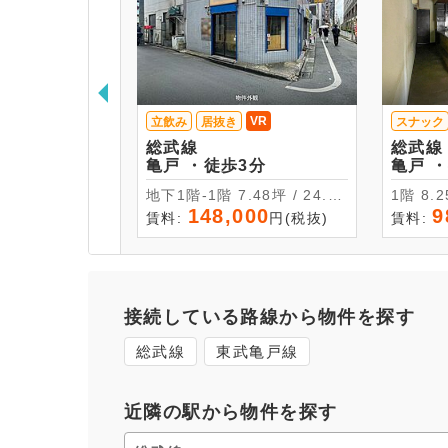
VR
立飲み
居抜き
スナック
総武線
総武線
亀戸 ・徒歩3分
亀
地下1階-1階 7.48坪 / 24.74
1階 
㎡
148,000
9
賃料:
円(税抜)
賃料:
接続している路線から物件を探す
総武線
東武亀戸線
近隣の駅から物件を探す