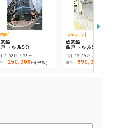
閉店済
スケルトン
総武線
総武線
亀戸 ・徒歩5分
亀戸 ・徒歩5分
8階 9.98坪 / 33㎡
1階 26.29坪 / 86.92㎡
150,000
990,000
料:
円(税抜)
賃料:
円(税抜)