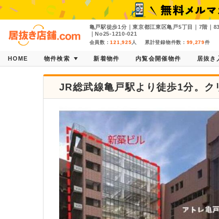
亀戸駅徒歩1分｜東京都江東区亀戸5丁目｜7階｜83.
｜No25-1210-021
会員数：
121,925
人
累計登録物件数：
99,279
件
HOME
物件検索
新着物件
内覧会開催物件
居抜き
JR総武線亀戸駅より徒歩1分。