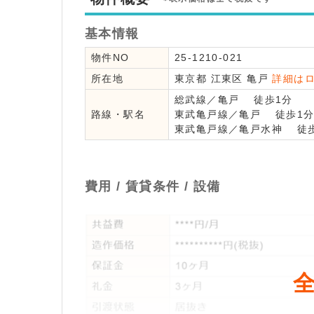
基本情報
物件NO
25-1210-021
所在地
東京都
江東区
亀戸
詳細は
総武線
／
亀戸
徒歩1分
路線・駅名
東武亀戸線
／
亀戸
徒歩1
東武亀戸線
／
亀戸水神
徒歩
費用 / 賃貸条件 / 設備