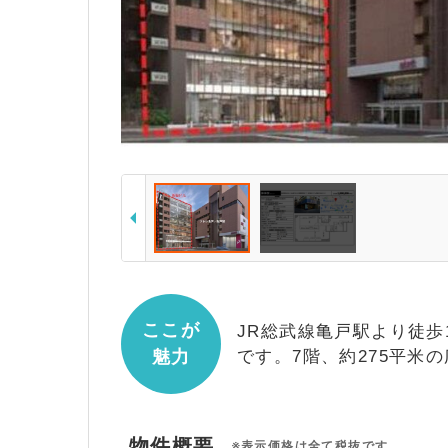
ここが
JR総武線亀戸駅より徒
魅力
です。7階、約275平米
物件概要
※表示価格は全て税抜です