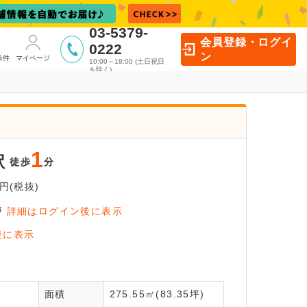
03-5379-
会員登録・ログイ
0222
ン
条件
マイページ
10:00～18:00 (土日祝日
を除く)
1
駅
徒歩
分
円(税抜)
戸
詳細はログイン後に表示
イン後に
後に表示
覧いただけます
面積
275.55㎡(83.35坪)
員登録