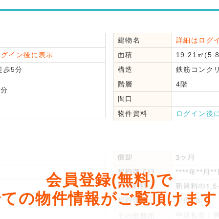
建物名
詳細はログ
ログイン後に表示
面積
19.21㎡(5.
歩5分
構造
鉄筋コンク
階層
4階
分
間口
分
物件資料
ログイン後
会員登録(無料)で
全ての物件情報がご覧頂けます