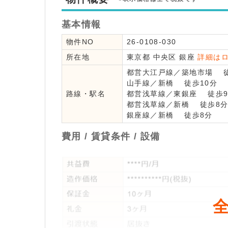
基本情報
物件NO
26-0108-030
所在地
東京都
中央区
銀座
詳細は
都営大江戸線
／
築地市場
徒
山手線
／
新橋
徒歩10分
路線・駅名
都営浅草線
／
東銀座
徒歩9
都営浅草線
／
新橋
徒歩8
銀座線
／
新橋
徒歩8分
費用 / 賃貸条件 / 設備