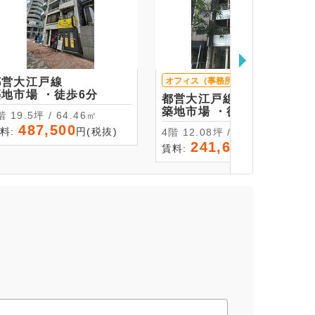
都営大江戸線
オフィス（事務所）
現状渡し
築地市場 ・徒歩6分
都営大江戸線
築地市場 ・徒歩3分
3階 19.5坪 / 64.46㎡
487,500
料:
円(税抜)
4階 12.08坪 / 39.93㎡
241,600
賃料:
円(税抜)