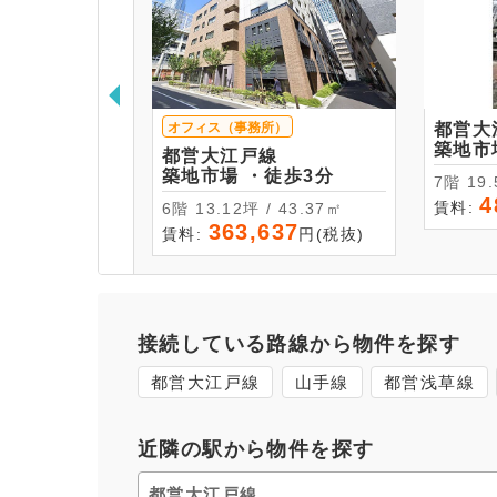
オフィス（事務所）
都営大
都営大江戸線
築地市場 ・徒歩3分
7階 
4
賃料:
6階 13.12坪 / 43.37㎡
363,637
賃料:
円(税抜)
接続している路線から物件を探す
都営大江戸線
山手線
都営浅草線
近隣の駅から物件を探す
都営大江戸線