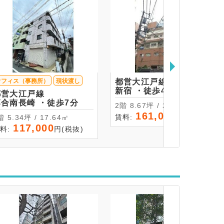
オフィス（事務所）
現状渡し
都営大江戸線
新宿 ・徒歩4分
都営大江戸線
落合南長崎 ・徒歩7分
2階 8.67坪 / 28.67㎡
161,000
賃料:
円(税抜)
1階 5.34坪 / 17.64㎡
117,000
料:
円(税抜)