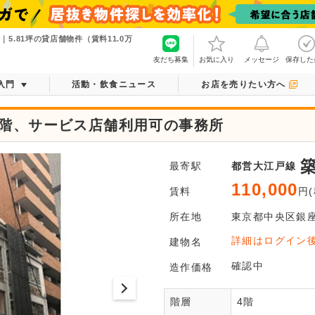
5.81坪の貸店舗物件（賃料11.0万
友だち募集
お気に入り
メッセージ
保存した
入門
活動・飲食ニュース
お店を売りたい方へ
4階、サービス店舗利用可の事務所
最寄駅
都営大江戸線
110,000
賃料
円(
所在地
東京都
中央区
銀
ログ
詳細はログイン
建物名
平面図がご
確認中
造作価格
階層
4階
会