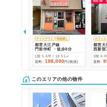
NEW
テイクアウト
現状渡し
オフィス
都営大江戸線
都営大
門前仲町 ・徒歩8分
1階 5.6坪 / 18.51㎡
3階 
198,000
9
賃料:
円(税抜)
賃料:
このエリアの他の物件