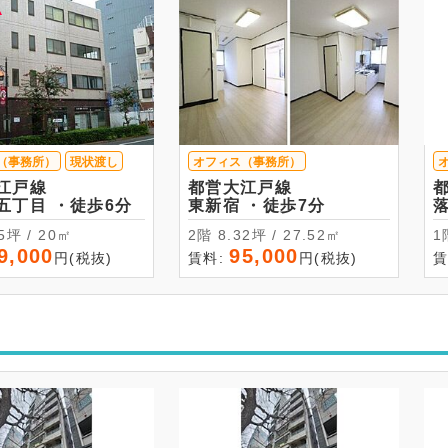
（事務所）
現状渡し
オフィス（事務所）
江戸線
都営大江戸線
西新宿五丁目 ・徒歩6分
東新宿 ・徒歩7分
6.05坪 / 20㎡
2階 8.32坪 / 27.52㎡
9,000
95,000
円(税抜)
賃料:
円(税抜)
賃