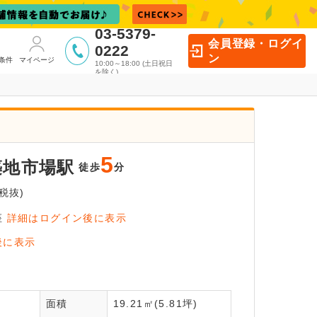
03-5379-
会員登録・ログイ
0222
ン
条件
マイページ
10:00～18:00 (土日祝日
を除く)
5
築地市場駅
徒歩
分
税抜)
座
詳細はログイン後に表示
イン後に
後に表示
覧いただけます
面積
19.21㎡(5.81坪)
員登録