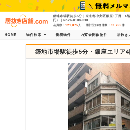
築地市場駅徒歩5分｜東京都中央区銀座8丁目｜4階｜
円）｜No26-0108-030
会員数：
121,875
人
累計登録物件数：
99,255
件
HOME
物件検索
新着物件
内覧会開催物件
居抜き
築地市場駅徒歩5分・銀座エリア