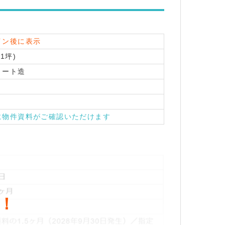
イン後に表示
81坪)
リート造
に物件資料がご確認いただけます
！