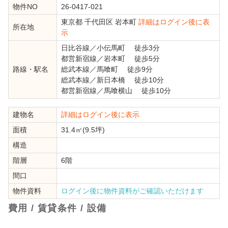
物件NO
26-0417-021
東京都
千代田区
岩本町
詳細はログイン後に表
所在地
示
日比谷線
／
小伝馬町
徒歩3分
都営新宿線
／
岩本町
徒歩5分
路線・駅名
総武本線
／
馬喰町
徒歩9分
総武本線
／
新日本橋
徒歩10分
都営新宿線
／
馬喰横山
徒歩10分
建物名
詳細はログイン後に表示
面積
31.4㎡(9.5坪)
構造
階層
6階
間口
物件資料
ログイン後に物件資料がご確認いただけます
費用 / 賃貸条件 / 設備