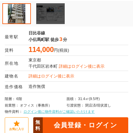
日比谷線
最寄駅
3
小伝馬町駅
徒歩
分
114,000
賃料
円(税抜)
東京都
所在地
千代田区
岩本町
詳細はログイン後に表示
建物名
詳細はログイン後に表示
造作無償
造作価格
階層
6階
面積
31.4㎡(9.5坪)
前業態
オフィス（事務所）
引渡状態
閉店済/現状渡し
物件資料
ログイン後に物件資料がご確認いただけます
無
会員登録・ログイン
料
お気に入り