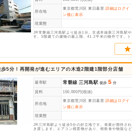
東京都荒川区
東日暮里
詳細はログイ
所在地
ン後に表示
現業態
JR常磐線三河島駅より徒歩1分。京成本線新三河島駅
す。5階建ての建物の最上階、41.2平米の物件です。
です。
徒歩5分！再開発が進むエリアの木造2階建1階部分店舗
5
常磐線
三河島駅
最寄駅
徒歩
分
賃料
150,000
円(税抜)
東京都荒川区
東日暮里
詳細はログイ
所在地
ン後に表示
現業態
JR三河島駅より徒歩5分の好立地です。発展が期待され
き渡します。エアコン残置物があり、軽飲食や物販など