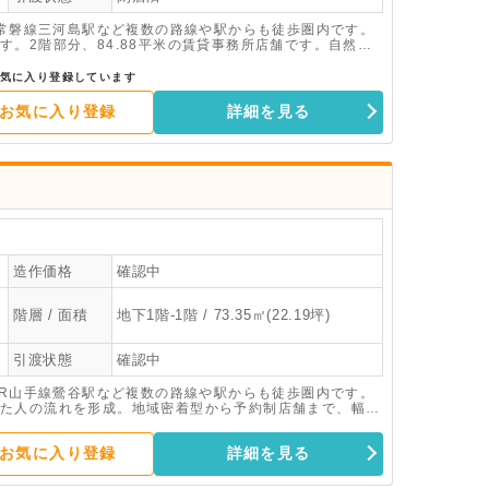
R常磐線三河島駅など複数の路線や駅からも徒歩圏内です。
。2階部分、84.88平米の賃貸事務所店舗です。自然光
いです。
気に入り登録しています
お気に入り登録
詳細を見る
造作価格
確認中
階層 / 面積
地下1階-1階 / 73.35㎡(22.19坪)
引渡状態
確認中
JR山手線鶯谷駅など複数の路線や駅からも徒歩圏内です。
た人の流れを形成。地域密着型から予約制店舗まで、幅広
暮里エリア。新規開業や移転先として、新たなビジネスの
お気に入り登録
詳細を見る