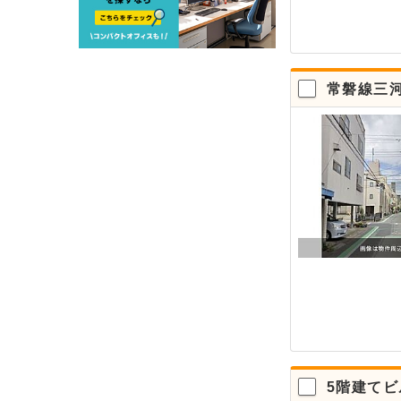
常磐線三
5階建てビ