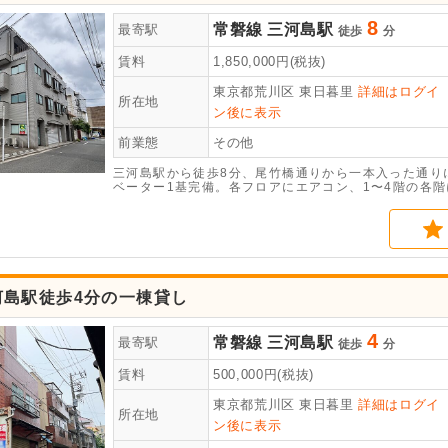
8
常磐線
三河島駅
最寄駅
徒歩
分
賃料
1,850,000
円(税抜)
東京都荒川区
東日暮里
詳細はログイ
所在地
ン後に表示
前業態
その他
三河島駅から徒歩8分、尾竹橋通りから一本入った通り
ベーター1基完備。各フロアにエアコン、1〜4階の各
5Mを超える間口です。事務所、作業場、スクールなどの
139.01平米・3階139.01平米・4階116.7平米・5階48
河島駅徒歩4分の一棟貸し
4
常磐線
三河島駅
最寄駅
徒歩
分
賃料
500,000
円(税抜)
東京都荒川区
東日暮里
詳細はログイ
所在地
ン後に表示