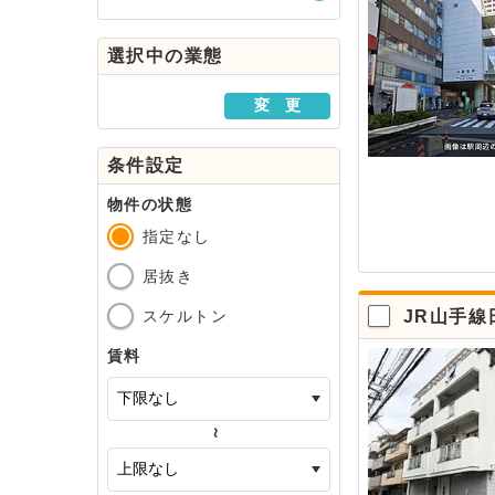
駅・路線から探す
選択中の業態
地域から探す
変 更
条件設定
物件の状態
指定なし
居抜き
スケルトン
JR山手線
賃料
～