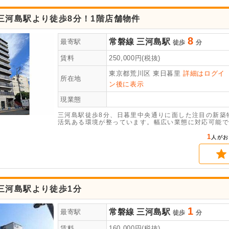
三河島駅より徒歩8分！1階店舗物件
8
常磐線
三河島駅
最寄駅
徒歩
分
賃料
250,000
円(税抜)
東京都荒川区
東日暮里
詳細はログイ
所在地
ン後に表示
現業態
三河島駅徒歩8分、日暮里中央通りに面した注目の新築物
活気ある環境が整っています。幅広い業態に対応可能で
1
人がお
三河島駅より徒歩1分
1
常磐線
三河島駅
最寄駅
徒歩
分
賃料
160,000
円(税抜)