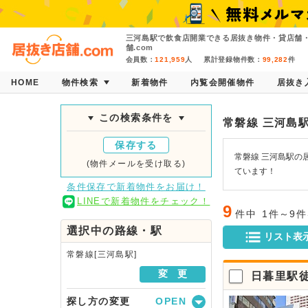
三河島駅で飲食店開業できる居抜き物件・貸店舗
舗.com
会員数：
121,959
人
累計登録物件数：
99,282
件
HOME
物件検索
新着物件
内覧会開催物件
居抜き
この検索条件を
常磐線 三河島
保存する
常磐線 三河島駅の
(物件メールを受け取る)
ています！
条件保存で新着物件をお届け！
LINEで新着物件をチェック！
9
件中
1件～9
選択中の路線・駅
リスト表
常磐線[三河島駅]
変 更
日暮里駅
探し方の変更