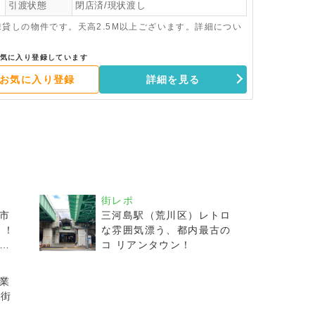
引渡状態
閉店済/現状渡し
貸しの物件です。天高2.5M以上ございます。詳細につい
気に入り登録しています
お気に入り登録
詳細を見る
街レポ
市
三河島駅（荒川区）レトロ
 ！
な雰囲気漂う、都内最古の
タ
コ リアンタウン！
業
 街