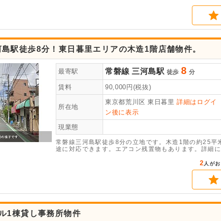
い。
河島駅徒歩8分！東日暮里エリアの木造1階店舗物件。
8
常磐線
三河島駅
最寄駅
徒歩
分
賃料
90,000
円(税抜)
東京都荒川区
東日暮里
詳細はログイ
所在地
ン後に表示
現業態
常磐線三河島駅徒歩8分の立地です。木造1階の約25
途に対応できます。エアコン残置物もあります。詳細に
2
人がお
ル1棟貸し事務所物件