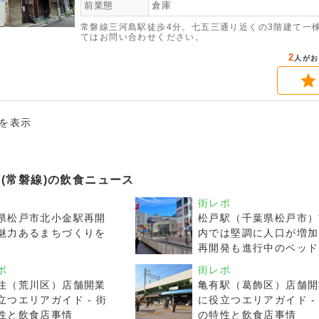
前業態
倉庫
常磐線三河島駅徒歩4分。七五三通り近くの3階建て一棟
てはお問い合わせください。
2
人がお
件を表示
島 (常磐線)の飲食ニュース
街レポ
県松戸市北小金駅再開
松戸駅（千葉県松戸市）
魅力あるまちづくりを
内では堅調に人口が増加
再開発も進行中のベッド
ウン
ポ
街レポ
住（荒川区）店舗開業
亀有駅（葛飾区）店舗開
立つエリアガイド - 街
に役立つエリアガイド -
性と飲食店事情
の特性と飲食店事情