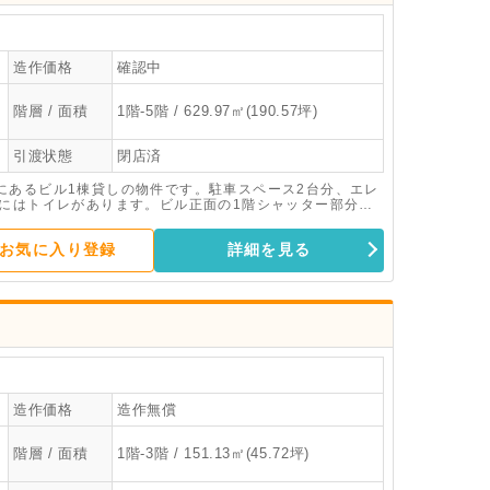
造作価格
確認中
階層 / 面積
1階-5階 / 629.97㎡(190.57坪)
引渡状態
閉店済
にあるビル1棟貸しの物件です。駐車スペース2台分、エレ
階にはトイレがあります。ビル正面の1階シャッター部分は
利用にオススメです。 面積：1階187.04平米・2階
.21平米
お気に入り登録
詳細を見る
造作価格
造作無償
階層 / 面積
1階-3階 / 151.13㎡(45.72坪)