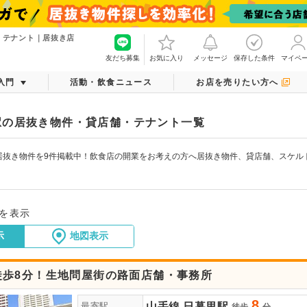
・テナント｜居抜き店
友だち募集
お気に入り
メッセージ
保存した条件
マイペ
入門
活動・飲食ニュース
お店を売りたい方へ
駅の居抜き物件・貸店舗・テナント一覧
居抜き物件を9件掲載中！飲食店の開業をお考えの方へ居抜き物件、貸店舗、スケル
件を表示
示
地図表示
徒歩8分！生地問屋街の路面店舗・事務所
8
山手線
日暮里駅
最寄駅