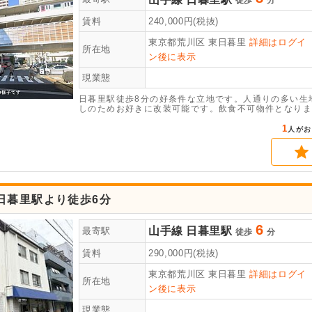
徒歩
分
賃料
240,000
円(税抜)
東京都荒川区
東日暮里
詳細はログイ
所在地
ン後に表示
現業態
日暮里駅徒歩8分の好条件な立地です。人通りの多い生
しのためお好きに改装可能です。飲食不可物件となりま
1
人がお
日暮里駅より徒歩6分
6
山手線
日暮里駅
最寄駅
徒歩
分
賃料
290,000
円(税抜)
東京都荒川区
東日暮里
詳細はログイ
所在地
ン後に表示
現業態