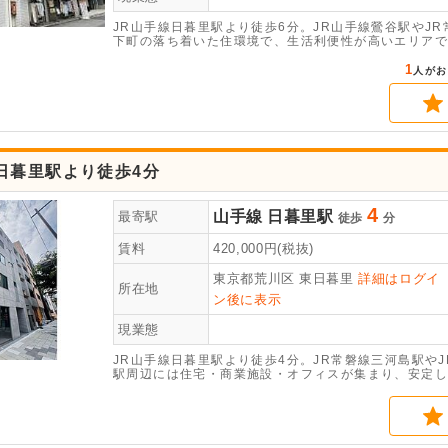
JR山手線日暮里駅より徒歩6分。JR山手線鶯谷駅やJ
下町の落ち着いた住環境で、生活利便性が高いエリアです
が入りやすい明るい室内、バルコニー付きで換気しやす
1
人がお
日暮里駅より徒歩4分
4
山手線
日暮里駅
最寄駅
徒歩
分
賃料
420,000
円(税抜)
東京都荒川区
東日暮里
詳細はログイ
所在地
ン後に表示
現業態
JR山手線日暮里駅より徒歩4分。JR常磐線三河島駅や
駅周辺には住宅・商業施設・オフィスが集まり、安定し
い業態に適した環境です。人々の暮らしに寄り添う東日
拠点づくりをサポートします。