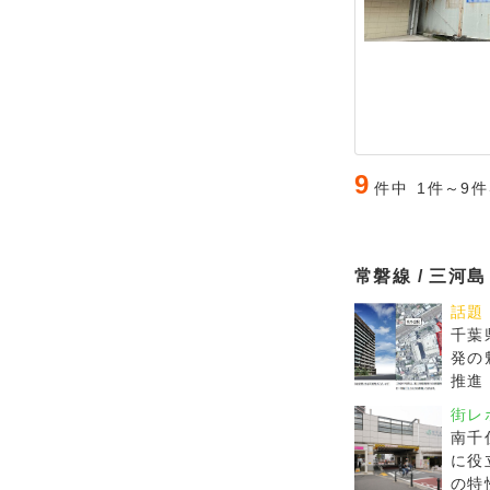
9
件中
1件～9
常磐線 / 三河
話題
千葉
発の
推進
街レ
南千
に役
の特