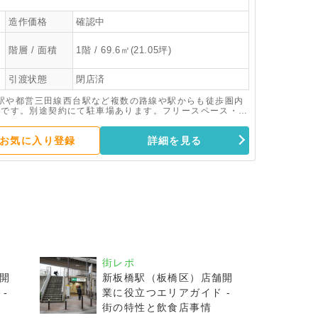
造作価格
確認中
階層 / 面積
1階 / 69.6㎡(21.05坪)
引渡状態
閉店済
駅や都営三田線西台駅など複数の路線や駅からも徒歩圏内
務所です。別途契約にて駐車場あります。フリースペース・倉
お気に入り登録
詳細を見る
街レポ
開
新板橋駅（板橋区）店舗開
-
業に役立つエリアガイド -
街の特性と飲食店事情