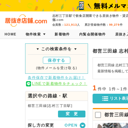
志村三丁目駅で飲食店開業できる居抜き物件・貸
舗.com
会員数：
121,913
人
累計登録物件数：
99,279
件
HOME
物件検索
新着物件
内覧会開催物件
居抜き
この検索条件を
都営三田線 志
保存する
都営三田線 志村三
(物件メールを受け取る)
最新情報を掲載し
条件保存で新着物件をお届け！
LINEで新着物件をチェック！
1
件中
1件～1
選択中の路線・駅
リスト表
都営三田線[志村三丁目駅]
変 更
都営三田
探し方の変更