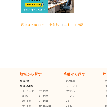
居抜き店舗.com
東京都
志村三丁目駅
地域から探す
業態から探す
飲
東京都
居酒屋
東京23区
ラーメン
千代田区
中央区
飲食店
港区
台東区
カフェ
墨田区
江東区
バー
大田区
世田谷区
バル