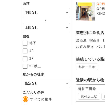
面積
OP
OPE
KI
～
業態別に飲食店
階数
居酒屋
喫茶店
地下
お好み焼き
パン
1F
2F
接続している路
3F以上
都営三田線
駅からの徒歩
近隣の駅から物
都営三田線
こだわり条件
志村坂上駅
すべての物件