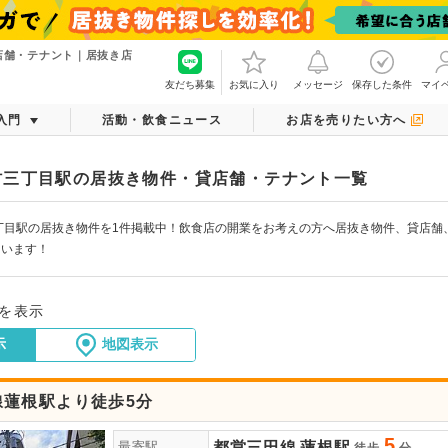
店舗・テナント｜居抜き店
友だち募集
お気に入り
メッセージ
保存した条件
マイ
入門
活動・飲食ニュース
お店を売りたい方へ
村三丁目駅の居抜き物件・貸店舗・テナント一覧
丁目駅の居抜き物件を1件掲載中！飲食店の開業をお考えの方へ居抜き物件、貸店舗
ています！
件を表示
示
地図表示
線蓮根駅より徒歩5分
5
都営三田線
蓮根駅
最寄駅