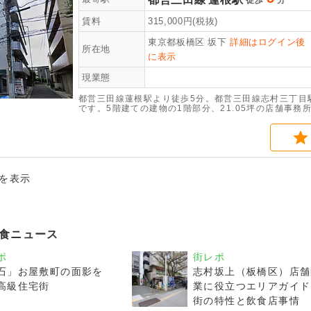
徒歩
分
賃料
315,000
円(税抜)
東京都板橋区
坂下
詳細はログイン後
所在地
に表示
現業態
都営三田線蓮根駅より徒歩5分。都営三田線志村三丁目
です。5階建ての建物の1階部分、21.05坪の店舗事
庫契約可能です。
件を表示
食ニュース
ポ
街レポ
石」お屋敷町の面影を
志村坂上（板橋区）店舗
高級住宅街
業に役立つエリアガイド 
街の特性と飲食店事情