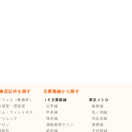
食店以外を探す
主要路線から探す
オフィス（事務所）
ＪＲ主要路線
東京メトロ
美容室・理容室
山手線
銀座線
ジム・フィットネス
中央線
丸ノ内線
クリニック
埼京線
日比谷線
サロン
湘南新宿ライン
東西線
物販店
総武線
千代田線