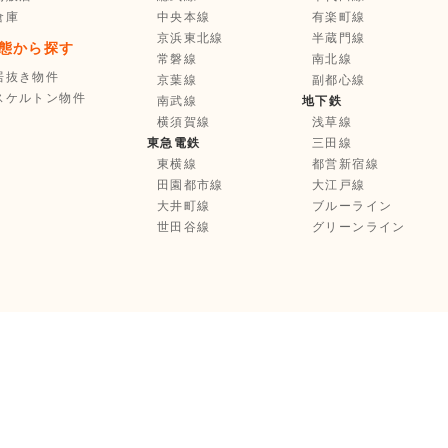
倉庫
中央本線
有楽町線
京浜東北線
半蔵門線
態から探す
常磐線
南北線
居抜き物件
京葉線
副都心線
スケルトン物件
南武線
地下鉄
横須賀線
浅草線
東急電鉄
三田線
東横線
都営新宿線
田園都市線
大江戸線
大井町線
ブルーライン
世田谷線
グリーンライン
お気に入り登録
選択中の物件を
まとめて
不動産業者様へ
お問い合わせ
Copyright © Tenpo Innovation Inc. All Rights Reserved.