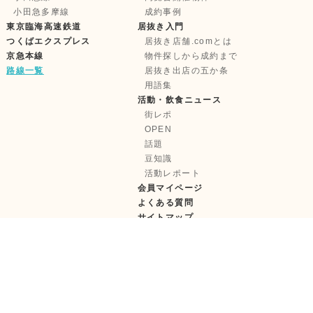
小田急多摩線
成約事例
東京臨海高速鉄道
居抜き入門
つくばエクスプレス
居抜き店舗.comとは
京急本線
物件探しから成約まで
路線一覧
居抜き出店の五か条
用語集
活動・飲食ニュース
街レポ
OPEN
話題
豆知識
活動レポート
会員マイページ
よくある質問
サイトマップ
株式会社テンポイノベーション
【古物営業許可】東京都公安委員会 第 303322417685 号
【宅建取引免許】国土交通大臣 (1) 第11181 号