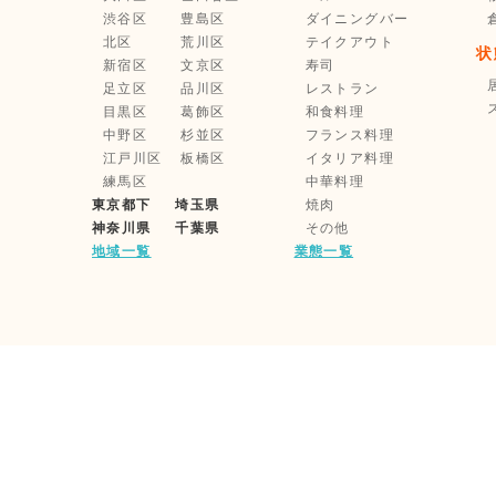
渋谷区
豊島区
ダイニングバー
北区
荒川区
テイクアウト
状
新宿区
文京区
寿司
足立区
品川区
レストラン
目黒区
葛飾区
和食料理
中野区
杉並区
フランス料理
江戸川区
板橋区
イタリア料理
練馬区
中華料理
東京都下
埼玉県
焼肉
神奈川県
千葉県
その他
地域一覧
業態一覧
利用規約
企業情報
家主様・