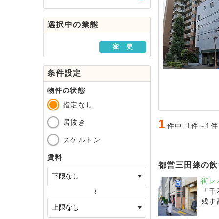
駅・路線から探す
選択中の業態
地域から探す
変 更
条件設定
物件の状態
指定なし
1
居抜き
件中
1件～1
スケルトン
賃料
都営三田線の飲
街レ
「千
～
残す