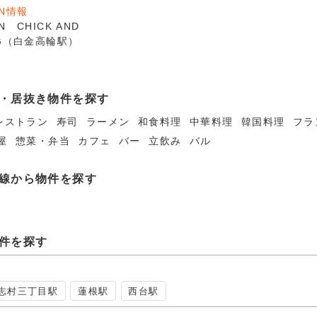
EN情報
N CHICK AND
NG（白金高輪駅）
・居抜き物件を探す
レストラン
寿司
ラーメン
和食料理
中華料理
韓国料理
フラ
屋
惣菜・弁当
カフェ
バー
立飲み
バル
線から物件を探す
件を探す
志村三丁目駅
蓮根駅
西台駅