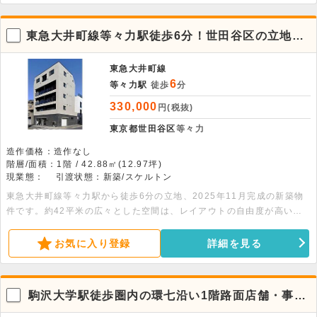
東急大井町線等々力駅徒歩6分！世田谷区の立地に
佇む1階店舗物件。
東急大井町線
6
等々力駅
徒歩
分
330,000
円(税抜)
東京都世田谷区
等々力
造作価格：造作なし
階層/面積：1階 / 42.88㎡(12.97坪)
現業態：
引渡状態：新築/スケルトン
東急大井町線等々力駅から徒歩6分の立地、2025年11月完成の新築物
件です。約42平米の広々とした空間は、レイアウトの自由度が高いス
ケルトン渡し。飲食の相談も前向きに受け付けており、幅広いビジネス
に柔軟に対応可能です。防犯カメラ完備の安心感も魅力。詳細につきま
お気に入り登録
詳細を見る
してはお問い合わせください。
駒沢大学駅徒歩圏内の環七沿い1階路面店舗・事務
所