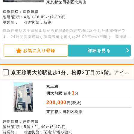
東京都世田谷区
北烏山
造作価格：造作無償
階層/面積：4階 / 26.09㎡(7.89坪)
現業態：
引渡状態：新築
特急停車駅の千歳烏山駅から徒歩8分の好立地に誕生した新築物件で
す。24時間演奏可能な防音設備を備えた26.09平米の空間は、音楽教室
や配信スタジオなど幅広い用途で活用いただけます。詳細についてはお
問い合わせください。
お気に入り登録
詳細を見る
京王線明大前駅徒歩1分、松原2丁目の5階。アイラ
ンドキッチン付店舗です。
京王線
1
明大前駅
徒歩
分
200,000
円(税抜)
東京都世田谷区
松原
造作価格：造作無償
階層/面積：5階 / 21.40㎡(6.47坪)
前業態：
引渡状態：閉店済/現状渡し