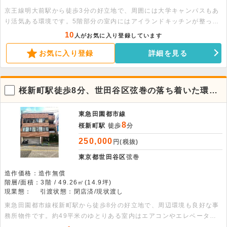
京王線明大前駅から徒歩3分の好立地で、周囲には大学キャンパスもあ
り活気ある環境です。5階部分の室内にはアイランドキッチンが整って
おります。業種等はご相談ください。 ※EVは4階まで
10
人がお気に入り登録しています
お気に入り登録
詳細を見る
桜新町駅徒歩8分、世田谷区弦巻の落ち着いた環境
に位置する3階の店舗物件
東急田園都市線
8
桜新町駅
徒歩
分
250,000
円(税抜)
東京都世田谷区
弦巻
造作価格：造作無償
階層/面積：3階 / 49.26㎡(14.9坪)
現業態：
引渡状態：閉店済/現状渡し
東急田園都市線桜新町駅から徒歩8分の好立地で、周辺環境も良好な事
務所物件です。約49平米のゆとりある室内はエアコンやエレベーター
を完備し、清潔感のある事務所仕様での引渡しとなります。ぜひご検討