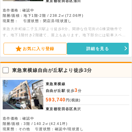
東京都世田谷区
瀬田
造作価格：確認中
階層/面積：地下1階-2階 / 238.2㎡(72.06坪)
現業態：
引渡状態：閉店済/現状渡し
東急大井町線二子玉川駅より徒歩8分。閑静な住宅街の1棟貸物件で
す。地下1階付き2階建て、屋上もあります。地下部分には駐車スペー
スがあります。すぐにお引渡し可能です。詳細はお問合せ下さい。
お気に入り登録
詳細を見る
東急東横線自由が丘駅より徒歩3分
東急東横線
3
自由が丘駅
徒歩
分
593,740
円(税抜)
東京都世田谷区
奥沢
造作価格：確認中
階層/面積：3階 / 140.2㎡(42.41坪)
現業態：その他
引渡状態：確認中/現状渡し