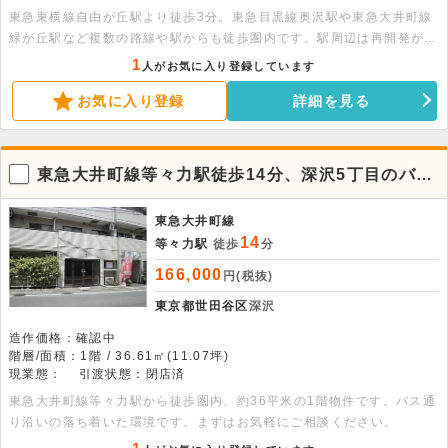
東急東横線自由が丘駅より徒歩3分。東急目黒線奥沢駅や東急大井町線
緑が丘駅など複数の路線や駅からも徒歩圏内です。駅周辺は再開発が行
われております。多くの人が行き交い活気にあふれた立地にある物件エ
1
人がお気に入り登録しています
ス。事務所・スクール・サービス店舗など業種はご相談ください。
お気に入り登録
詳細を見る
東急大井町線等々力駅徒歩14分、深沢5丁目のバス
通り沿い1階事務所・店舗
東急大井町線
14
等々力駅
徒歩
分
166,000
円(税抜)
東京都世田谷区
深沢
造作価格：確認中
階層/面積：1階 / 36.61㎡(11.07坪)
現業態：
引渡状態：閉店済
東急大井町線等々力駅から徒歩圏内、約36平米の1階物件です。バス通
り沿いの落ち着いた環境です。まずはお気軽にご相談ください。