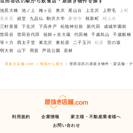
世田谷区の駅から飲食店・居抜き物件を探す
池尻大橋
池ノ上
梅ヶ丘
奥沢
尾山台
上北沢
上野毛
上町
喜多見
経堂
九品仏
駒沢大学
豪徳寺
桜新町
桜上水
三軒茶屋
下北沢
下高井戸
松陰神社前
新代田
成城学園前
世田谷
世田谷代田
祖師ヶ谷大蔵
代田橋
千歳烏山
千歳船橋
等々力
西太子堂
東北沢
東松原
二子玉川
松原
宮の坂
明大前
山下
用賀
芦花公園
若林
居抜き店舗.com
地域から探す
世田谷区の居抜き物件・貸店舗・テ
利用規約
企業情報
家主様・不動産業者様へ
お問い合わせ