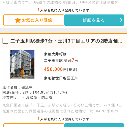
も徒歩圏内です。3階建ての建物の3階部分、18平米の貸店舗事務所で
す。専有部分にトイレがあります。詳細はお問合せ下さい。
1
人がお気に入り登録しています
お気に入り登録
詳細を見る
二子玉川駅徒歩7分・玉川3丁目エリアの2階店舗・
事務所物件
東急大井町線
7
二子玉川駅
徒歩
分
450,000
円(税抜)
東京都世田谷区
玉川
造作価格：確認中
階層/面積：2階 / 104.95㎡(31.75坪)
現業態：
引渡状態：閉店済
東急田園都市線「二子玉川」駅から徒歩7分の好立地です。バス通りと
桜並木に面した両面道路の視認性に優れた建物で、約104.95平米の
広々とした空間が魅力。塾やクリニック、オフィス等に最適な環境で
1
人がお気に入り登録しています
す。