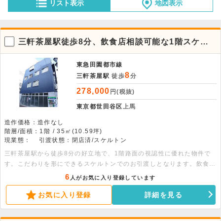
リスト表示
地図表示
三軒茶屋駅徒歩8分、飲食店相談可能な1階スケル
トン路面店舗
東急田園都市線
8
三軒茶屋駅
徒歩
分
278,000
円(税抜)
東京都世田谷区
上馬
造作価格：造作なし
階層/面積：1階 / 35㎡(10.59坪)
現業態：
引渡状態：閉店済/スケルトン
三軒茶屋駅から徒歩8分の好立地で、1階路面の視認性に優れた物件で
す。こだわりを形にできるスケルトンでのお引渡しとなります。飲食店
も相談可能ですので、話題のエリアで新しいビジネスを始めたい方に最
6
人がお気に入り登録しています
適です。ぜひご検討ください。
お気に入り登録
詳細を見る