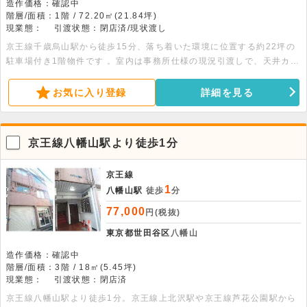
造作価格：確認中
階層/面積：1階 / 72.20㎡(21.84坪)
現業態：
引渡状態：閉店済/現状渡し
京王線千歳烏山駅から徒歩15分、落ち着いた環境に位置する約22坪の
駐車場付き1階物件です 。室内は事務所仕様の現況引渡しで、天井カセ
ットエアコン2基やミニキッチンが整った安定した設備環境です 。詳細
につきましてはお問い合わせください。
お気に入り登録
詳細を見る
京王線八幡山駅より徒歩1分
京王線
1
八幡山駅
徒歩
分
77,000
円(税抜)
東京都世田谷区
八幡山
造作価格：確認中
階層/面積：3階 / 18㎡(5.45坪)
現業態：
引渡状態：閉店済
京王線八幡山駅より徒歩1分。京王線上北沢駅や京王線芦花公園駅から