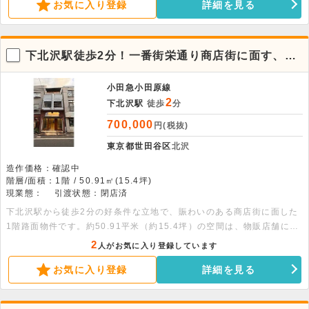
お気に入り登録
詳細を見る
下北沢駅徒歩2分！一番街栄通り商店街に面す、1
階路面店舗物件
小田急小田原線
2
下北沢駅
徒歩
分
700,000
円(税抜)
東京都世田谷区
北沢
造作価格：確認中
階層/面積：1階 / 50.91㎡(15.4坪)
現業態：
引渡状態：閉店済
下北沢駅から徒歩2分の好条件な立地で、賑わいのある商店街に面した
1階路面物件です。約50.91平米（約15.4坪）の空間は、物販店舗に最
適な繁華エリアに位置しています。駅近の利便性を活かした安定した集
2
人がお気に入り登録しています
客が期待できる環境です。ぜひお問い合わせください。
お気に入り登録
詳細を見る