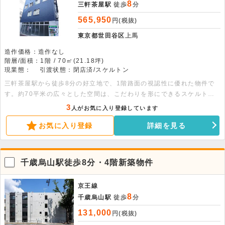
8
三軒茶屋駅
徒歩
分
565,950
円(税抜)
東京都世田谷区
上馬
造作価格：造作なし
階層/面積：1階 / 70㎡(21.18坪)
現業態：
引渡状態：閉店済/スケルトン
三軒茶屋駅から徒歩8分の好立地で、1階路面の視認性に優れた物件で
す。約70平米の広々とした空間は、こだわりを形にできるスケルトン
でのお引渡しとなります。飲食店も相談可能ですので、話題のエリアで
3
人がお気に入り登録しています
新しいビジネスを始めたい方に最適です。ぜひご検討ください。
お気に入り登録
詳細を見る
千歳烏山駅徒歩8分・4階新築物件
京王線
8
千歳烏山駅
徒歩
分
131,000
円(税抜)