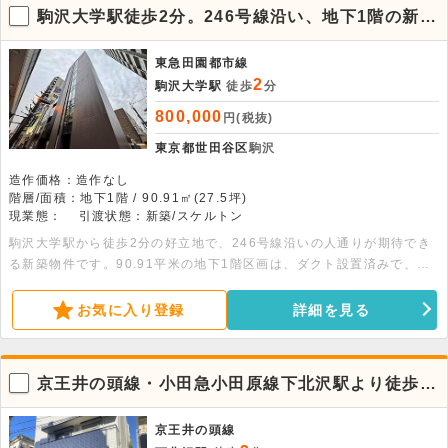
駒沢大学駅徒歩2分。246号線沿い、地下1階の新築
店舗物件
東急田園都市線
2
駒沢大学駅
徒歩
分
800,000
円(税抜)
東京都世田谷区
駒沢
造作価格：造作なし
階層/面積：地下1階 / 90.91㎡(27.5坪)
現業態：
引渡状態：新築/スケルトン
駒沢大学駅から徒歩2分の好立地で、246号線沿いの人通りが期待でき
る新築物件です。90.91平米の地下1階区画は、ダクト設置済みで、ス
ケルトン渡しのため自由なレイアウトが可能です。飲食店も相談可能
な、幅広い業態に対応した好条件の店舗です。ぜひ一度お問い合わせく
お気に入り登録
詳細を見る
ださい。
京王井の頭線・小田急小田原線下北沢駅より徒歩3
分！1階店舗物件
京王井の頭線