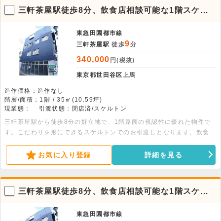
三軒茶屋駅徒歩8分、飲食店相談可能な1階スケル
トン路面店舗
東急田園都市線
9
三軒茶屋駅
徒歩
分
340,000
円(税抜)
東京都世田谷区
上馬
造作価格：造作なし
階層/面積：1階 / 35㎡(10.59坪)
現業態：
引渡状態：閉店済/スケルトン
三軒茶屋駅から徒歩8分の好立地で、1階路面の視認性に優れた物件で
す。こだわりを形にできるスケルトンでのお引渡しとなります。飲食店
も相談可能ですので、話題のエリアで新しいビジネスを始めたい方に最
適です。ぜひご検討ください。
お気に入り登録
詳細を見る
三軒茶屋駅徒歩8分、飲食店相談可能な1階スケル
トン路面店舗
東急田園都市線