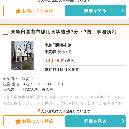
1
人がお気に入り登録しています
お気に入り登録
詳細を見る
東急田園都市線用賀駅徒歩7分・3階、事務所利用
可能な1Rです。
東急田園都市線
7
用賀駅
徒歩
分
53,000
円(税抜)
東京都世田谷区
用賀
造作価格：確認中
階層/面積：3階 / 13.83㎡(4.18坪)
現業態：
引渡状態：確認中
東急田園都市線用賀駅から徒歩7分の好立地です。2026年3月に大規模
修繕と内装リフォームを実施し、壁紙や照明も一新された清潔感のある
空間です。新しく整った環境で、事業の第一歩を踏み出しませんか。
2
人がお気に入り登録しています
お気に入り登録
詳細を見る