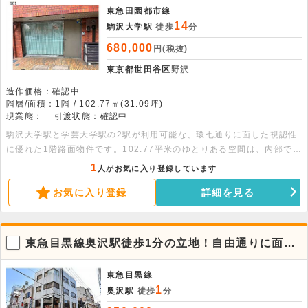
東急田園都市線
14
駒沢大学駅
徒歩
分
680,000
円(税抜)
東京都世田谷区
野沢
造作価格：確認中
階層/面積：1階 / 102.77㎡(31.09坪)
現業態：
引渡状態：確認中
駒沢大学駅と学芸大学駅の2駅が利用可能な、環七通りに面した視認性
に優れた1階路面物件です。102.77平米のゆとりある空間は、内部でつ
ながった安定感のある造り。店舗や事務所として幅広い業態の相談が可
1
人がお気に入り登録しています
能です。是非お問い合わせください。
お気に入り登録
詳細を見る
東急目黒線奥沢駅徒歩1分の立地！自由通りに面し
た2階居抜き物件。
東急目黒線
1
奥沢駅
徒歩
分