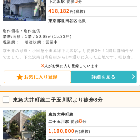
3
下北沢駅
徒歩
分
418,182
円(税抜)
東京都世田谷区
北沢
造作価格：造作無償
階層/面積：1階 / 50.68㎡(15.33坪)
現業態：
引渡状態：営業中
京王井の頭線・小田急小田原線下北沢駅より徒歩3分！1階店舗物件が
でました。下北沢南口商店街から1本通りに入った立地です。軽飲食ご
相談いただけます。まずはお問い合わせください。
3
人がお気に入り登録しています
お気に入り登録
詳細を見る
東急大井町線二子玉川駅より徒歩8分
東急大井町線
8
二子玉川駅
徒歩
分
1,100,000
円(税抜)