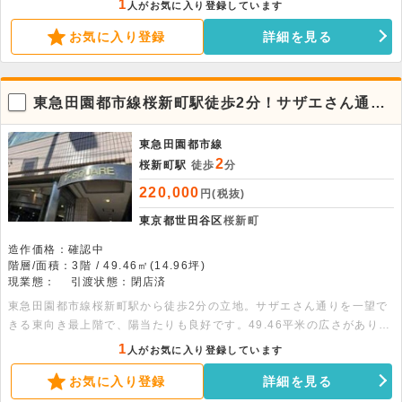
1
人がお気に入り登録しています
ください。
お気に入り登録
詳細を見る
東急田園都市線桜新町駅徒歩2分！サザエさん通り
沿い3階店舗物件。
東急田園都市線
2
桜新町駅
徒歩
分
220,000
円(税抜)
東京都世田谷区
桜新町
造作価格：確認中
階層/面積：3階 / 49.46㎡(14.96坪)
現業態：
引渡状態：閉店済
東急田園都市線桜新町駅から徒歩2分の立地。サザエさん通りを一望で
きる東向き最上階で、陽当たりも良好です。49.46平米の広さがあり、
1フロア1テナントのため独立性も保たれます。詳細につきましてはお
1
人がお気に入り登録しています
問い合わせください。
お気に入り登録
詳細を見る