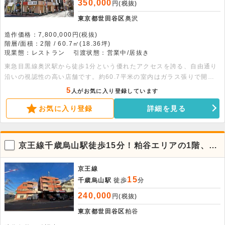
350,000
円(税抜)
東京都世田谷区
奥沢
造作価格：7,800,000円(税抜)
階層/面積：2階 / 60.7㎡(18.36坪)
現業態：レストラン
引渡状態：営業中/居抜き
東急目黒線奥沢駅から徒歩1分という優れたアクセスを誇る、自由通り
沿いの視認性の高い店舗です。約60.7平米の室内はガラス張りで開放
感があり、2023年に整えられた内装やピアノ等の備品も相談可能で
5
人がお気に入り登録しています
す。詳細につきましてはお問い合わせください。
お気に入り登録
詳細を見る
京王線千歳烏山駅徒歩15分！粕谷エリアの1階、約
22坪の店舗物件。飲食不可
京王線
15
千歳烏山駅
徒歩
分
240,000
円(税抜)
東京都世田谷区
粕谷