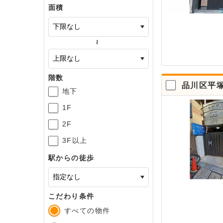
面積
～
階数
品川区平
地下
1F
2F
3F以上
駅からの徒歩
こだわり条件
すべての物件