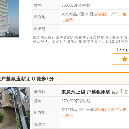
賃料
300,000
円(税抜)
東京都品川区
中延
詳細はログイン後
所在地
に表示
現業態
東急池上線荏原中延駅から徒歩2分の好立地に誕生する
が広がり、安定した集客が期待できます。約12.34坪
1
人がお
線戸越銀座駅より徒歩1分
1
東急池上線
戸越銀座駅
最寄駅
徒歩
分
賃料
270,000
円(税抜)
東京都品川区
平塚
詳細はログイン後
所在地
に表示
現業態