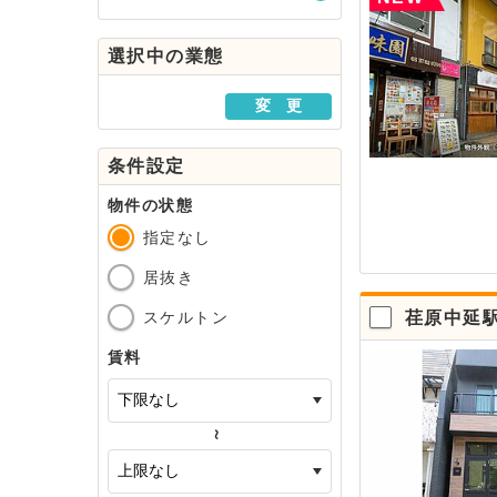
駅・路線から探す
選択中の業態
地域から探す
変 更
条件設定
物件の状態
指定なし
居抜き
スケルトン
荏原中延駅
賃料
～