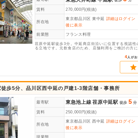
徒歩
分
賃料
270,000
円(税抜)
東京都品川区
東中延
詳細はログイン
所在地
後に表示
前業態
フランス料理
荏原中延駅徒歩3分。中延商店街沿いに位置する視認性
る立地です。元飲食店のため、店舗利用をご検討の方に
いただけます。お気軽にお問い合わせください。
4
人がお
徒歩5分、品川区西中延の戸建1-3階店舗・事務所
5
東急池上線
荏原中延駅
最寄駅
徒歩
分
賃料
250,000
円(税抜)
東京都品川区
西中延
詳細はログイン
所在地
後に表示
現業態