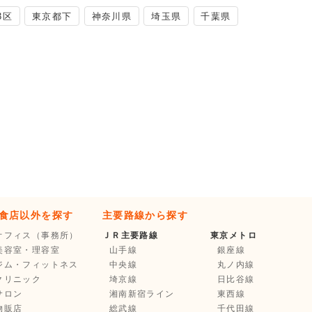
3区
東京都下
神奈川県
埼玉県
千葉県
食店以外を探す
主要路線から探す
オフィス（事務所）
ＪＲ主要路線
東京メトロ
美容室・理容室
山手線
銀座線
ジム・フィットネス
中央線
丸ノ内線
クリニック
埼京線
日比谷線
サロン
湘南新宿ライン
東西線
物販店
総武線
千代田線