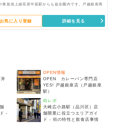
や東急池上線荏原中延駅からも徒歩圏内です。戸越銀座商
お気に入り登録
詳細を見る
OPEN情報
石井
OPEN カレーパン専門店
YES! 戸越銀座店（戸越銀座
駅）
街レポ
舗
大崎広小路駅（品川区）店
 -
舗開業に役立つエリアガイ
ド - 街の特性と飲食店事情