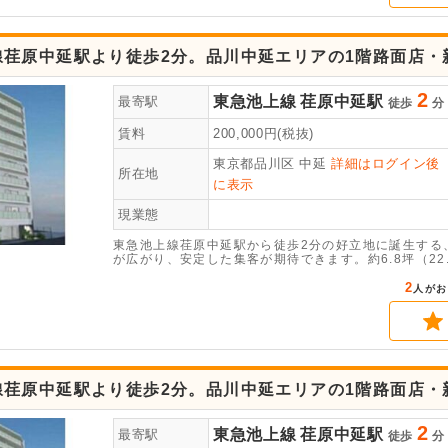
線荏原中延駅より徒歩2分。品川中延エリアの1階路面店・
2
東急池上線
荏原中延駅
最寄駅
徒歩
分
賃料
200,000
円(税抜)
東京都品川区
中延
詳細はログイン後
所在地
に表示
現業態
東急池上線荏原中延駅から徒歩2分の好立地に誕生する
が広がり、安定した集客が期待できます。約6.8坪（2
2
人がお
線荏原中延駅より徒歩2分。品川中延エリアの1階路面店・
2
東急池上線
荏原中延駅
最寄駅
徒歩
分