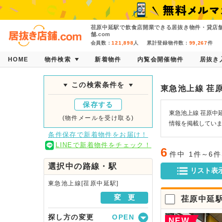
荏原中延駅で飲食店開業できる居抜き物件・貸店
舗.com
会員数：
121,898
人
累計登録物件数：
99,267
件
HOME
物件検索
新着物件
内覧会開催物件
居抜き
この検索条件を
東急池上線 荏
保存する
東急池上線 荏原中
(物件メールを受け取る)
情報を掲載してい
条件保存で新着物件をお届け！
LINEで新着物件をチェック！
6
件中
1件～6
選択中の路線・駅
リスト表
東急池上線[荏原中延駅]
変 更
荏原中延
探し方の変更
NEW