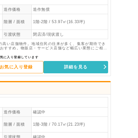
造作価格
造作無償
階層 / 面積
1階-2階 / 53.97㎡(16.33坪)
引渡状態
閉店済/現状渡し
の高い店舗物件。地域住民の往来が多く、集客が期待でき
おすすめ。物販店・サービス店舗など幅広い業態にご相談
気に入り登録しています
お気に入り登録
詳細を見る
造作価格
確認中
階層 / 面積
1階-3階 / 70.17㎡(21.23坪)
引渡状態
確認中