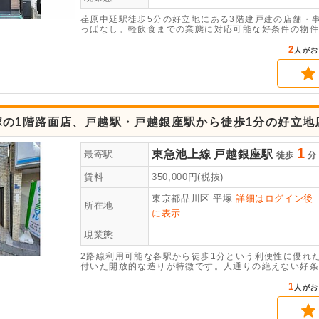
荏原中延駅徒歩5分の好立地にある3階建戸建の店舗・事
っぱなし。軽飲食までの業態に対応可能な好条件の物件
2
人がお
塚の1階路面店、戸越駅・戸越銀座駅から徒歩1分の好立地
1
東急池上線
戸越銀座駅
最寄駅
徒歩
分
賃料
350,000
円(税抜)
東京都品川区
平塚
詳細はログイン後
所在地
に表示
現業態
2路線利用可能な各駅から徒歩1分という利便性に優れた
付いた開放的な造りが特徴です。人通りの絶えない好条
1
人がお