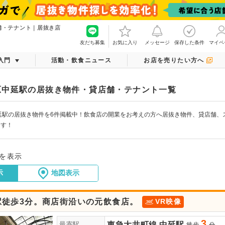
舗・テナント｜居抜き店
友だち募集
お気に入り
メッセージ
保存した条件
マイペ
入門
活動・飲食ニュース
お店を売りたい方へ
原中延駅の居抜き物件・貸店舗・テナント一覧
延駅の居抜き物件を6件掲載中！飲食店の開業をお考えの方へ居抜き物件、貸店舗、
ます！
件を表示
示
地図表示
駅徒歩3分。商店街沿いの元飲食店。
VR映像
3
東急大井町線
中延駅
最寄駅