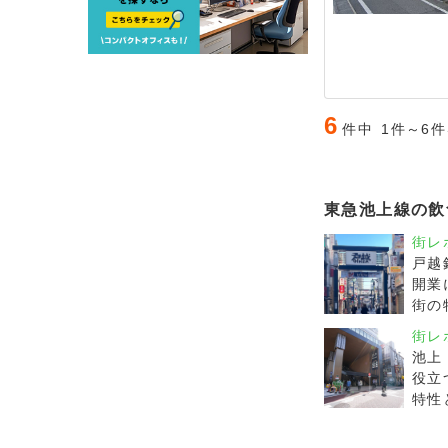
6
件中
1件～6
東急池上線の飲
街レ
戸越
開業
街の
街レ
池上
役立
特性