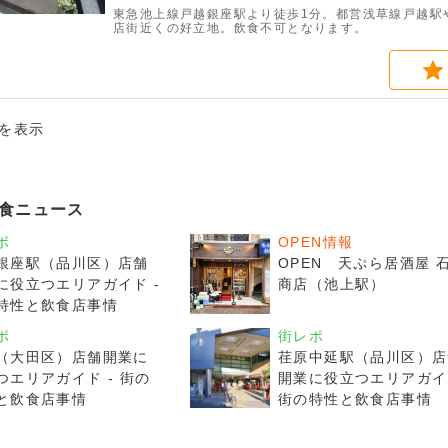
東急池上線戸越銀座駅より徒歩1分。都営浅草線戸越駅
店街近くの好立地。飲食不可となります。
件を表示
食ニュース
ポ
OPEN情報
銀座駅（品川区）店舗
OPEN 天ぷら居酒屋 
に役立つエリアガイド -
商店（池上駅）
特性と飲食店事情
ポ
街レポ
（大田区）店舗開業に
荏原中延駅（品川区）店
つエリアガイド - 街の
開業に役立つエリアガイド
と飲食店事情
街の特性と飲食店事情