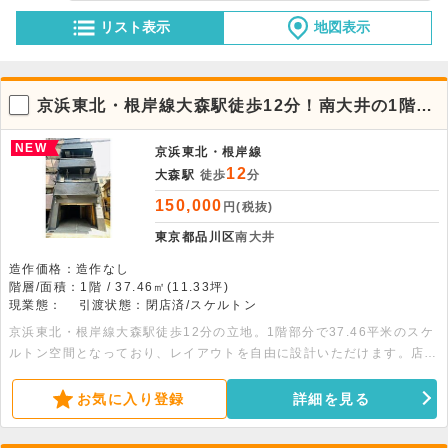
リスト表示
地図表示
京浜東北・根岸線大森駅徒歩12分！南大井の1階店
舗物件。
NEW
京浜東北・根岸線
12
大森駅
徒歩
分
150,000
円(税抜)
東京都品川区
南大井
造作価格：造作なし
階層/面積：1階 / 37.46㎡(11.33坪)
現業態：
引渡状態：閉店済/スケルトン
京浜東北・根岸線大森駅徒歩12分の立地。1階部分で37.46平米のスケ
ルトン空間となっており、レイアウトを自由に設計いただけます。店舗
や物販、事務所など幅広い業種に対応可能です。詳細につきましてはお
問い合わせください。
お気に入り登録
詳細を見る