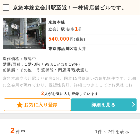
京急本線立会川駅至近！一棟貸店舗ビルです。
京急本線
1
立会川駅
徒歩
分
540,000
円(税抜)
東京都品川区
南大井
造作価格：確認中
階層/面積：1階-3階 / 99.81㎡(30.19坪)
前業態：その他
引渡状態：閉店済/現状渡し
京急本線立会川駅より徒歩1分。国道15号線沿いの角地物件です。北側
に立会川が流れており、視認性良好。詳細につきましてはお気軽にお問
い合わせください。※面積：各階33.27平米
2
人がお気に入り登録しています
お気に入り登録
詳細を見る
2
件中
1件～2件を表示