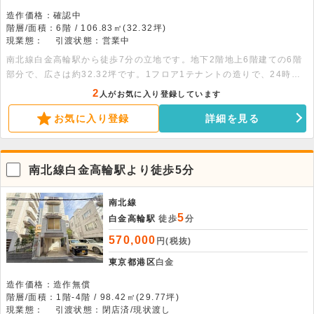
造作価格：確認中
階層/面積：6階 / 106.83㎡(32.32坪)
現業態：
引渡状態：営業中
南北線白金高輪駅から徒歩7分の立地です。地下2階地上6階建ての6階
部分で、広さは約32.32坪です。1フロア1テナントの造りで、24時間
利用可能です。室内にはトイレやエアコン、光ファイバーがあります。
2
人がお気に入り登録しています
事務所のほか、物販やサービス店舗としての利用も相談が可能です。物
お気に入り登録
詳細を見る
件の詳細についてもご説明いたしますので、ご相談ください。
南北線白金高輪駅より徒歩5分
南北線
5
白金高輪駅
徒歩
分
570,000
円(税抜)
東京都港区
白金
造作価格：造作無償
階層/面積：1階-4階 / 98.42㎡(29.77坪)
現業態：
引渡状態：閉店済/現状渡し