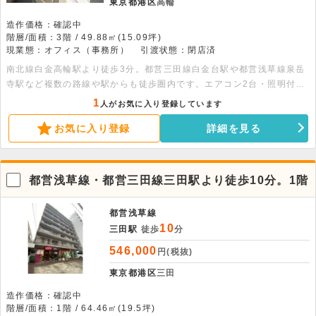
東京都港区
高輪
造作価格：確認中
階層/面積：3階 / 49.88㎡(15.09坪)
現業態：オフィス（事務所）
引渡状態：閉店済
南北線白金高輪駅より徒歩3分。都営三田線白金台駅や都営浅草線泉岳
寺駅など複数の路線や駅からも徒歩圏内です。エアコン2台・照明付き
の貸事務所です。机・椅子・コピー機が残置物となり使用可能です。
1
人がお気に入り登録しています
お気に入り登録
詳細を見る
都営浅草線・都営三田線三田駅より徒歩10分。1階
都営浅草線
10
三田駅
徒歩
分
546,000
円(税抜)
東京都港区
三田
造作価格：確認中
階層/面積：1階 / 64.46㎡(19.5坪)