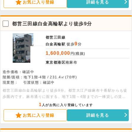
つきましてはお問い合わせください。
お気に入り登録
詳細を見る
都営三田線白金高輪駅より徒歩9分
都営三田線
9
白金高輪駅
徒歩
分
1,600,000
円(税抜)
東京都港区
南麻布
造作価格：確認中
階層/面積：地下1階-4階 / 231.4㎡(70坪)
現業態：
引渡状態：確認中
都営三田線白金高輪駅より徒歩9分。都営大江戸線麻布十番駅からも徒
歩圏内です。麻布通りに面する、地下1階～4階までの一棟貸しの賃貸
借店舗です。屋上、建物側面看板の使用については要相談となりま
1
人がお気に入り登録しています
す。 面積：各約14坪
お気に入り登録
詳細を見る