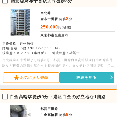
南北線麻布十番駅より徒歩8分
南北線
8
麻布十番駅
徒歩
分
250,000
円(税抜)
東京都港区
南麻布
造作価格：造作無償
階層/面積：5階 / 38.12㎡(11.53坪)
現業態：オフィス（事務所）
引渡状態：確認中
南北線麻布十番駅より徒歩8分。都営三田線白金高輪駅や日比谷線広尾
駅など複数の路線や駅からも徒歩圏内です。タッチレス開錠で楽々で
す。テレワークも快適。収納たっぷり。高速インターネット完備です。
お気に入り登録
詳細を見る
白金高輪駅徒歩9分・港区白金の好立地な1階路面
店舗（角部屋）
都営三田線
9
白金高輪駅
徒歩
分