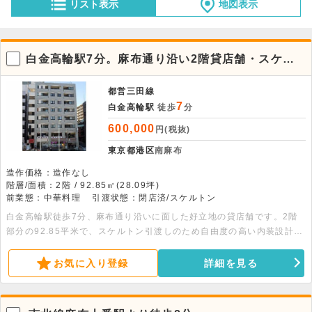
リスト表示
地図表示
白金高輪駅7分。麻布通り沿い2階貸店舗・スケル
トン渡し
都営三田線
7
白金高輪駅
徒歩
分
600,000
円(税抜)
東京都港区
南麻布
造作価格：造作なし
階層/面積：2階 / 92.85㎡(28.09坪)
前業態：中華料理
引渡状態：閉店済/スケルトン
白金高輪駅徒歩7分、麻布通り沿いに面した好立地の貸店舗です。2階
部分の92.85平米で、スケルトン引渡しのため自由度の高い内装設計が
可能です。ニーズの高い事業計画に好適。お気軽にお問い合わせくださ
い。
お気に入り登録
詳細を見る