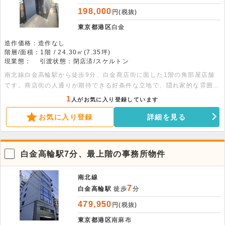
198,000
円(税抜)
東京都港区
白金
造作価格：造作なし
階層/面積：1階 / 24.30㎡(7.35坪)
現業態：
引渡状態：閉店済/スケルトン
南北線白金高輪駅から徒歩9分、白金商店街に面した1階の角部屋店舗
です。商店街の人通りが期待できる好条件な立地で、隠れ家的な雰囲気
が魅力。24.3平米の空間はスケルトン渡しのため、内装を自由に設計
1
人がお気に入り登録しています
可能です。飲食業態の相談も可能なため、こだわりの店舗作りに最適で
お気に入り登録
詳細を見る
す。内見も即時対応しておりますので、お気軽にご相談ください。
白金高輪駅7分、最上階の事務所物件
南北線
7
白金高輪駅
徒歩
分
479,950
円(税抜)
東京都港区
南麻布