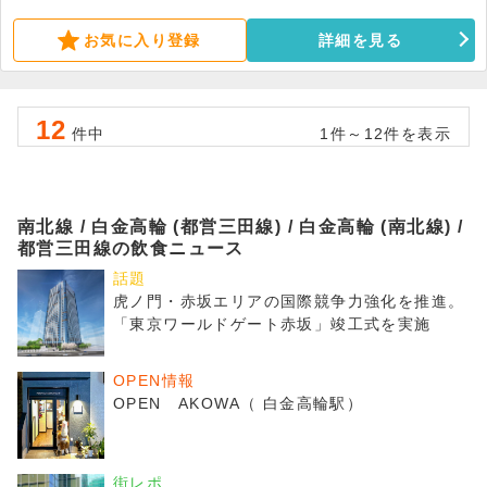
問合せください。
お気に入り登録
詳細を見る
12
件中
1件～12件を表示
南北線 / 白金高輪 (都営三田線) / 白金高輪 (南北線) /
都営三田線の飲食ニュース
話題
虎ノ門・赤坂エリアの国際競争力強化を推進。
「東京ワールドゲート赤坂」竣工式を実施
OPEN情報
OPEN AKOWA（ 白金高輪駅）
街レポ