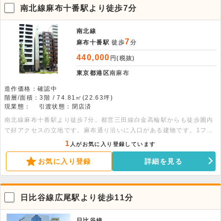
南北線麻布十番駅より徒歩7分
南北線
7
麻布十番駅
徒歩
分
440,000
円(税抜)
東京都港区
南麻布
造作価格：確認中
階層/面積：3階 / 74.81㎡(22.63坪)
現業態：
引渡状態：閉店済
南北線麻布十番駅より徒歩7分。都営三田線白金高輪駅からも徒歩圏内
で好アクセスの立地です。麻布通り沿いに入口がある建物です。1フロ
ア1テナントの賃貸事務所・店舗です。業種などご相談ください。
1
人がお気に入り登録しています
お気に入り登録
詳細を見る
日比谷線広尾駅より徒歩11分
日比谷線