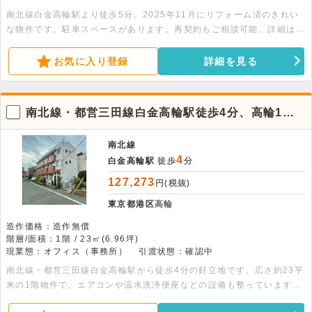
南北線白金高輪駅より徒歩5分。2025年11月にリフォーム済のきれい
な物件です。駐車スペースがあります。再契約もご相談可能。詳細はお
問合せ下さい。
お気に入り登録
詳細を見る
南北線・都営三田線白金高輪駅徒歩4分、高輪1丁
目の閑静なエリアに佇む1階貸事務所
南北線
4
白金高輪駅
徒歩
分
127,273
円(税抜)
東京都港区
高輪
造作価格：造作無償
階層/面積：1階 / 23㎡(6.96坪)
現業態：オフィス（事務所）
引渡状態：確認中
南北線・都営三田線白金高輪駅から徒歩4分の好立地です。広さ約23平
米の1階物件で、エアコンや温水洗浄便座などの設備も整っています。
落ち着いた環境のため士業やデザイン事務所に適しております。詳細に