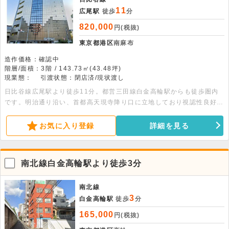
11
広尾駅
徒歩
分
820,000
円(税抜)
東京都港区
南麻布
造作価格：確認中
階層/面積：3階 / 143.73㎡(43.48坪)
現業態：
引渡状態：閉店済/現状渡し
日比谷線広尾駅より徒歩11分。都営三田線白金高輪駅からも徒歩圏内
です。明治通り沿い、首都高天現寺降り口に立地しており視認性良好で
す。24時間利用可能な、事務所店舗です。
お気に入り登録
詳細を見る
南北線白金高輪駅より徒歩3分
南北線
3
白金高輪駅
徒歩
分
165,000
円(税抜)