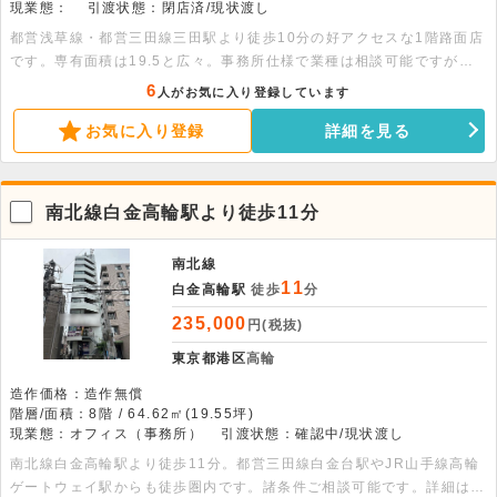
現業態：
引渡状態：閉店済/現状渡し
都営浅草線・都営三田線三田駅より徒歩10分の好アクセスな1階路面店
です。専有面積は19.5と広々。事務所仕様で業種は相談可能ですが、
飲食は不可となります。
6
人がお気に入り登録しています
お気に入り登録
詳細を見る
南北線白金高輪駅より徒歩11分
南北線
11
白金高輪駅
徒歩
分
235,000
円(税抜)
東京都港区
高輪
造作価格：造作無償
階層/面積：8階 / 64.62㎡(19.55坪)
現業態：オフィス（事務所）
引渡状態：確認中/現状渡し
南北線白金高輪駅より徒歩11分。都営三田線白金台駅やJR山手線高輪
ゲートウェイ駅からも徒歩圏内です。諸条件ご相談可能です。詳細はお