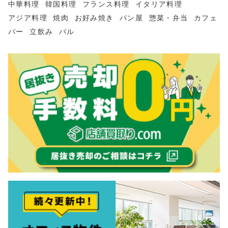
中華料理
韓国料理
フランス料理
イタリア料理
アジア料理
焼肉
お好み焼き
パン屋
惣菜・弁当
カフェ
バー
立飲み
バル