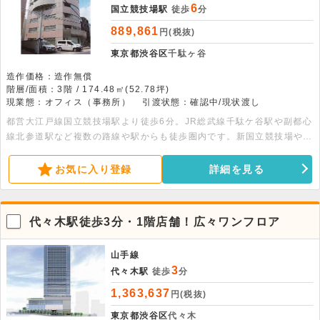
6
国立競技場駅
徒歩
分
889,861
円(税抜)
東京都渋谷区
千駄ヶ谷
造作価格：造作無償
階層/面積：3階 / 174.48㎡(52.78坪)
現業態：オフィス（事務所）
引渡状態：確認中/現状渡し
都営大江戸線国立競技場駅より徒歩6分。JR総武線千駄ケ谷駅や副都心
線北参道駅など複数の路線や駅からも徒歩圏内です。新国立競技場や東
京体育館のあるグッドロケーションです。
お気に入り登録
詳細を見る
代々木駅徒歩3分・1階店舗！広々ワンフロア
山手線
3
代々木駅
徒歩
分
1,363,637
円(税抜)
東京都渋谷区
代々木