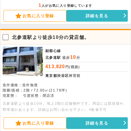
望む静謐なコンクリートオアシス。神宮前の空気を纏うクリエイティブ
1
人がお気に入り登録しています
ワークスペース。室内東に大きな窓があり、自然な風が流れます。
お気に入り登録
詳細を見る
北参道駅より徒歩10分の貸店舗。
副都心線
10
北参道駅
徒歩
分
413,820
円(税抜)
東京都渋谷区
神宮前
造作価格：造作無償
階層/面積：2階 / 72.00㎡(21.78坪)
現業態：
引渡状態：閉店済
北参道駅より徒歩10分。地上2階の店舗物件です。周辺には競技場や、
野球場があります。詳細はお問い合わせ下さい。※飲食不可
お気に入り登録
詳細を見る