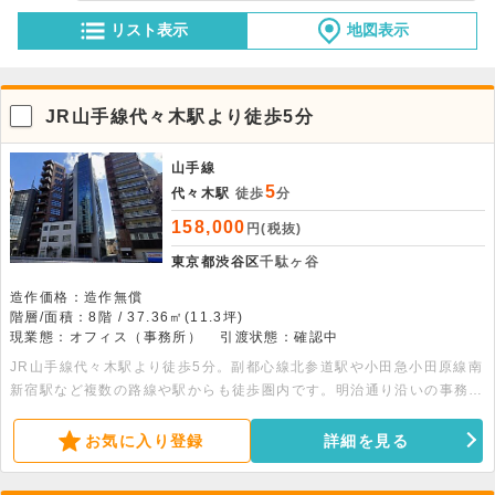
リスト表示
地図表示
JR山手線代々木駅より徒歩5分
山手線
5
代々木駅
徒歩
分
158,000
円(税抜)
東京都渋谷区
千駄ヶ谷
造作価格：造作無償
階層/面積：8階 / 37.36㎡(11.3坪)
現業態：オフィス（事務所）
引渡状態：確認中
JR山手線代々木駅より徒歩5分。副都心線北参道駅や小田急小田原線南
新宿駅など複数の路線や駅からも徒歩圏内です。明治通り沿いの事務所
物件です。
お気に入り登録
詳細を見る