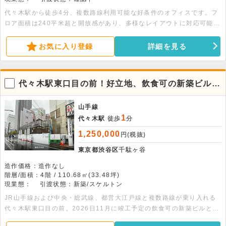
代々木駅から徒歩4分、複数路線利用可能な好条件のオフィスです。フ
ロア面積は240平米超と開放感があり、多様なレイアウトに対応可能で
す。飲食不可の静かな環境で、エレベーターも完備。優れた利便性と落
ち着いた執務スペースを両立したい企業様に最適です。
お気に入り登録
詳細を見る
代々木駅東口目の前！好立地、飲食可の新築ビルに
なります。
山手線
1
代々木駅
徒歩
分
1,250,000
円(税抜)
東京都渋谷区
千駄ヶ谷
造作価格：造作なし
階層/面積：4階 / 110.68㎡(33.48坪)
現業態：
引渡状態：新築/スケルトン
JR山手線および中央・総武線、都営大江戸線と複数路線が乗り入れる
代々木駅東口目の前。2026日11月に竣工予定の飲食可の新築ビルとな
ります。周辺には人気店やほぼ新宿のれん街があり、繁華街として近年