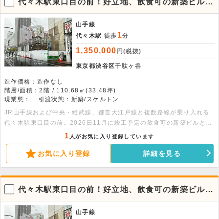
代々木駅東口目の前！好立地、飲食可の新築ビルに
看板を出せるため、視認性も良好です。なかなか出ない好立地の物件と
なります。
なりますので、お早めにお問い合わせください。
山手線
1
代々木駅
徒歩
分
1,350,000
円(税抜)
東京都渋谷区
千駄ヶ谷
造作価格：造作なし
階層/面積：2階 / 110.68㎡(33.48坪)
現業態：
引渡状態：新築/スケルトン
JR山手線および中央・総武線、都営大江戸線と複数路線が乗り入れる
代々木駅東口目の前。2026日11月に竣工予定の飲食可の新築ビルとな
ります。周辺には人気店やほぼ新宿のれん街があり、繁華街として近年
1
人がお気に入り登録しています
注目されている人気エリアになります。また周辺にはNTTドコモ代々木
お気に入り登録
詳細を見る
ビルやリンクスクエア新宿といった高層ビルが多く立地しているととも
に、新宿高島屋などの大型商業施設へも徒歩圏内であるため、ビジネス
マンや観光客といった幅広い客層の集客が期待できます。ビル前面に看
板を出せるため、視認性も良好です。なかなか出ない好立地の物件とな
代々木駅東口目の前！好立地、飲食可の新築ビルに
りますので、お早めにお問い合わせください。
なります。
山手線