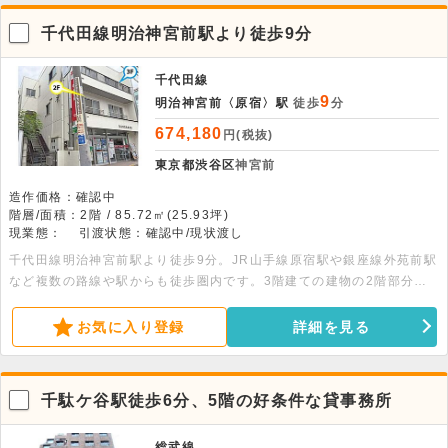
千代田線明治神宮前駅より徒歩9分
千代田線
9
明治神宮前〈原宿〉駅
徒歩
分
674,180
円(税抜)
東京都渋谷区
神宮前
造作価格：確認中
階層/面積：2階 / 85.72㎡(25.93坪)
現業態：
引渡状態：確認中/現状渡し
千代田線明治神宮前駅より徒歩9分。JR山手線原宿駅や銀座線外苑前駅
など複数の路線や駅からも徒歩圏内です。3階建ての建物の2階部分、
約25.93坪の物件です。内装リフォームはご相談可能です。サービス店
舗・事務所・軽飲食もご相談可能です。
お気に入り登録
詳細を見る
千駄ケ谷駅徒歩6分、5階の好条件な貸事務所
総武線