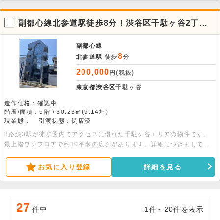
副都心線北参道駅徒歩8分！渋谷区千駄ヶ谷2丁目
の最上階5階オフィス
副都心線
8
北参道駅
徒歩
分
200,000
円(税抜)
東京都渋谷区
千駄ヶ谷
造作価格：確認中
階層/面積：5階 / 30.23㎡(9.14坪)
現業態：
引渡状態：閉店済
3路線3駅が徒歩圏内でアクセスに優れた千駄ヶ谷エリアの物件です。
最上階ワンフロアで約30平米の広さがあります。詳細につきましては
お問い合わせください。
お気に入り登録
詳細を見る
27
件中
1件～20件を表示