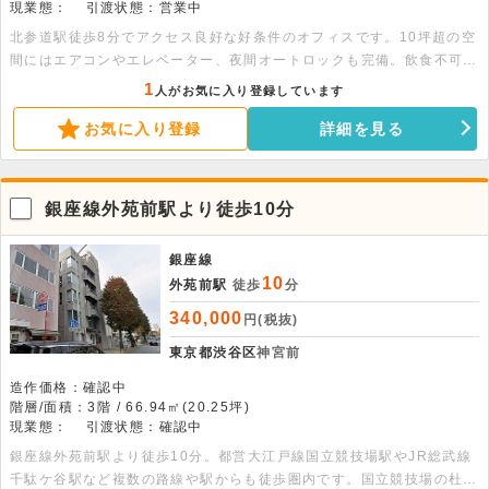
現業態：
引渡状態：営業中
北参道駅徒歩8分でアクセス良好な好条件のオフィスです。10坪超の空
間にはエアコンやエレベーター、夜間オートロックも完備。飲食不可の
静かな環境でアパレル事業や新規開業を応援します。ぜひお気軽にご相
1
人がお気に入り登録しています
談ください。
お気に入り登録
詳細を見る
銀座線外苑前駅より徒歩10分
銀座線
10
外苑前駅
徒歩
分
340,000
円(税抜)
東京都渋谷区
神宮前
造作価格：確認中
階層/面積：3階 / 66.94㎡(20.25坪)
現業態：
引渡状態：確認中
銀座線外苑前駅より徒歩10分。都営大江戸線国立競技場駅やJR総武線
千駄ケ谷駅など複数の路線や駅からも徒歩圏内です。国立競技場の杜を