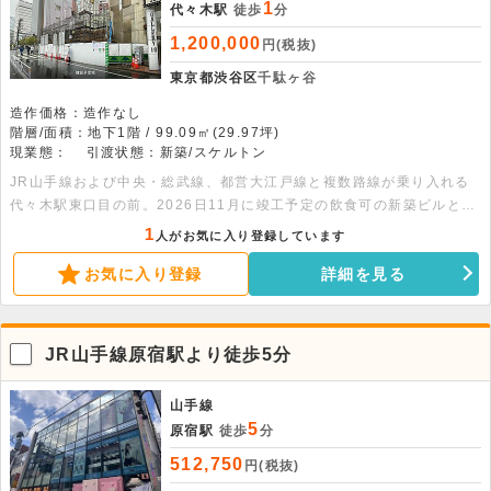
1
代々木駅
徒歩
分
1,200,000
円(税抜)
東京都渋谷区
千駄ヶ谷
造作価格：造作なし
階層/面積：地下1階 / 99.09㎡(29.97坪)
現業態：
引渡状態：新築/スケルトン
JR山手線および中央・総武線、都営大江戸線と複数路線が乗り入れる
代々木駅東口目の前。2026日11月に竣工予定の飲食可の新築ビルとな
ります。周辺には人気店やほぼ新宿のれん街があり、繁華街として近年
1
人がお気に入り登録しています
注目されている人気エリアになります。また周辺にはNTTドコモ代々木
お気に入り登録
詳細を見る
ビルやリンクスクエア新宿といった高層ビルが多く立地しているととも
に、新宿高島屋などの大型商業施設へも徒歩圏内であるため、ビジネス
マンや観光客といった幅広い客層の集客が期待できます。ビル前面に看
板を出せるため、視認性も良好です。なかなか出ない好立地の物件とな
JR山手線原宿駅より徒歩5分
りますので、お早めにお問い合わせください。
山手線
5
原宿駅
徒歩
分
512,750
円(税抜)