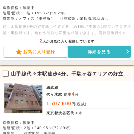
造作価格：確認中
階層/面積：1階 / 195.7㎡(59.2坪)
前業態：オフィス（事務所）
引渡状態：閉店済/現状渡し
代々木駅徒歩3分の好立地に位置する、約195.7平米の1階ワンフロア店
舗・事務所です。造作や間取り変更も相談できます。再開発進行中の注
目エリアにあり、新宿駅も徒歩圏内でアクセスに優れています。お気軽
2
人がお気に入り登録しています
にお問い合わせください。
お気に入り登録
詳細を見る
山手線代々木駅徒歩4分。千駄ヶ谷エリアの好立地
な2階貸事務所です。
総武線
4
代々木駅
徒歩
分
1,707,600
円(税抜)
東京都渋谷区
代々木
造作価格：確認中
階層/面積：2階 / 240.95㎡(72.89坪)
現業態：
引渡状態：確認中