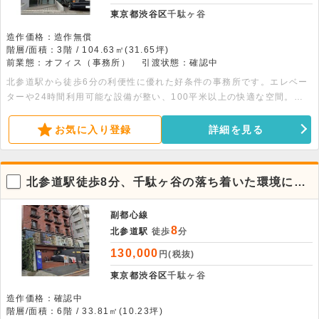
東京都渋谷区
千駄ヶ谷
造作価格：造作無償
階層/面積：3階 / 104.63㎡(31.65坪)
前業態：オフィス（事務所）
引渡状態：確認中
北参道駅から徒歩6分の利便性に優れた好条件の事務所です。エレベー
ターや24時間利用可能な設備が整い、100平米以上の快適な空間。ス
タイリッシュな内装を継承できる居抜きもご相談可能です。詳細につい
てはお問い合わせください。
お気に入り登録
詳細を見る
北参道駅徒歩8分、千駄ヶ谷の落ち着いた環境にあ
る7階建の6階事務所
副都心線
8
北参道駅
徒歩
分
130,000
円(税抜)
東京都渋谷区
千駄ヶ谷
造作価格：確認中
階層/面積：6階 / 33.81㎡(10.23坪)