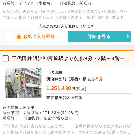
前業態：オフィス（事務所）
引渡状態：閉店済
副都心線北参道駅より徒歩3分。JR山手線代々木駅やJR総武線千駄ケ
谷駅など複数の路線や駅からも徒歩圏内です。地下1階付き5階建ての
建物の4階部分、1フロア1テナントの貸事務所です。
1
人がお気に入り登録しています
お気に入り登録
詳細を見る
千代田線明治神宮前駅より徒歩9分・2階～3階一括
貸し
千代田線
9
明治神宮前〈原宿〉駅
徒歩
分
1,351,480
円(税抜)
東京都渋谷区
神宮前
造作価格：確認中
階層/面積：2階-3階 / 171.83㎡(51.98坪)
現業態：
引渡状態：確認中/現状渡し
千代田線明治神宮前駅より徒歩9分。JR山手線原宿駅や銀座線外苑前駅
など複数の路線や駅からも徒歩圏内です。3階建ての建物の2階～3階部