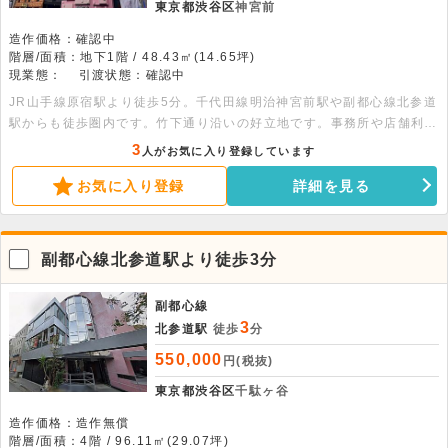
東京都渋谷区
神宮前
造作価格：確認中
階層/面積：地下1階 / 48.43㎡(14.65坪)
現業態：
引渡状態：確認中
JR山手線原宿駅より徒歩5分。千代田線明治神宮前駅や副都心線北参道
駅からも徒歩圏内です。竹下通り沿いの好立地です。事務所や店舗利用
が可能です。共用設備にメールボックスがあります。エアコンや照明は
3
人がお気に入り登録しています
残置物となります。
お気に入り登録
詳細を見る
副都心線北参道駅より徒歩3分
副都心線
3
北参道駅
徒歩
分
550,000
円(税抜)
東京都渋谷区
千駄ヶ谷
造作価格：造作無償
階層/面積：4階 / 96.11㎡(29.07坪)