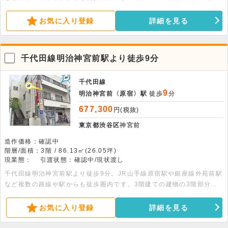
分、約51.98坪の物件です。内装リフォームはご相談可能です。サービ
ス店舗・事務所・軽飲食もご相談可能です。 面積：2階約25.93坪・3
お気に入り登録
詳細を見る
階約26.05坪
千代田線明治神宮前駅より徒歩9分
千代田線
9
明治神宮前〈原宿〉駅
徒歩
分
677,300
円(税抜)
東京都渋谷区
神宮前
造作価格：確認中
階層/面積：3階 / 86.13㎡(26.05坪)
現業態：
引渡状態：確認中/現状渡し
千代田線明治神宮前駅より徒歩9分。JR山手線原宿駅や銀座線外苑前駅
など複数の路線や駅からも徒歩圏内です。3階建ての建物の3階部分、
約26.05坪の物件です。内装リフォームはご相談可能です。サービス店
舗・事務所・軽飲食もご相談可能です。
お気に入り登録
詳細を見る