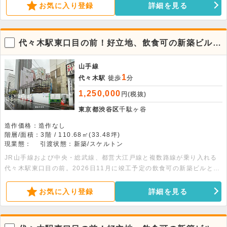
注目されている人気エリアになります。また、周辺にはNTTドコモ代々
お気に入り登録
詳細を見る
木ビルやリンクスクエア新宿といった高層ビルが多く立地しているとと
もに、新宿高島屋などの大型商業施設へも徒歩圏内であるため、ビジネ
スマンや観光客といった幅広い客層の集客が期待できます。ビル前面に
代々木駅東口目の前！好立地、飲食可の新築ビルに
看板を出せるため、視認性も良好です。なかなか出ない好立地の物件と
なります。
なりますので、お早めにお問い合わせください。
山手線
1
代々木駅
徒歩
分
1,250,000
円(税抜)
東京都渋谷区
千駄ヶ谷
造作価格：造作なし
階層/面積：3階 / 110.68㎡(33.48坪)
現業態：
引渡状態：新築/スケルトン
JR山手線および中央・総武線、都営大江戸線と複数路線が乗り入れる
代々木駅東口目の前。2026日11月に竣工予定の飲食可の新築ビルとな
ります。周辺には人気店やほぼ新宿のれん街があり、繁華街として近年
注目されている人気エリアになります。また、周辺にはNTTドコモ代々
お気に入り登録
詳細を見る
木ビルやリンクスクエア新宿といった高層ビルが多く立地しているとと
もに、新宿高島屋などの大型商業施設へも徒歩圏内であるため、ビジネ
スマンや観光客といった幅広い客層の集客が期待できます。ビル前面に