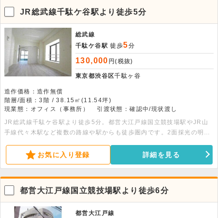
JR総武線千駄ケ谷駅より徒歩5分
総武線
5
千駄ケ谷駅
徒歩
分
130,000
円(税抜)
東京都渋谷区
千駄ヶ谷
造作価格：造作無償
階層/面積：3階 / 38.15㎡(11.54坪)
現業態：オフィス（事務所）
引渡状態：確認中/現状渡し
JR総武線千駄ケ谷駅より徒歩5分。都営大江戸線国立競技場駅やJR山
手線代々木駅など複数の路線や駅からも徒歩圏内です。2面採光の明る
いお部屋です。室内リフォーム済の為きれいです。
お気に入り登録
詳細を見る
都営大江戸線国立競技場駅より徒歩6分
都営大江戸線