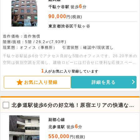
6
千駄ケ谷駅
徒歩
分
90,000
円(税抜)
東京都渋谷区
千駄ヶ谷
造作価格：造作無償
階層/面積：5階 / 26.2㎡(7.93坪)
現業態：オフィス（事務所）
引渡状態：確認中/現状渡し
千駄ケ谷駅徒歩6分でアクセス良好な5階のオフィスです。26.20平米の
空間は個別空調を完備し、建物ロビーには打合せに便利な応接スペース
もございます。お気軽にお問い合わせください。
1
人がお気に入り登録しています
お気に入り登録
詳細を見る
北参道駅徒歩6分の好立地！原宿エリアの快適な3
階貸事務所
副都心線
6
北参道駅
徒歩
分
550,000
円(税抜)