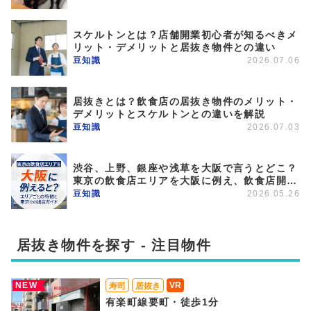
スケルトンとは？店舗開業初心者が知るべきメ
リット・デメリットと居抜き物件との違い
豆知識
2026.07.06
居抜きとは？飲食店の居抜き物件のメリット・
デメリットとスケルトンとの違いを解説
豆知識
2026.07.03
渋谷、上野、銀座や浅草を大阪で言うとどこ？
東京の飲食店エリアを大阪に例え、飲食店開業
のポイントを解説
豆知識
2026.05.26
居抜き物件を探す - 注目物件
NEW
VR
寿司
居抜き
有楽町線要町・徒歩1分