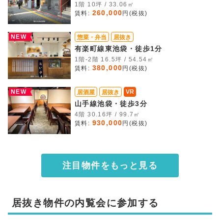
1階 10坪 / 33.06㎡
260,000
賃料:
円(税抜)
NEW
惣菜・弁当
居抜き
有楽町線東池袋・徒歩1分
1階-2階 16.5坪 / 54.54㎡
380,000
賃料:
円(税抜)
NEW
VR
居酒屋
居抜き
山手線池袋・徒歩3分
4階 30.16坪 / 99.7㎡
930,000
賃料:
円(税抜)
注目物件をもっと見る
居抜き物件の内覧会に参加する