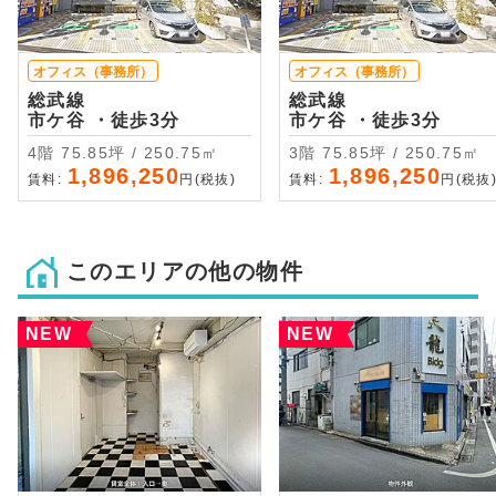
オフィス（事務所）
オフィス（事務所）
総武線
総武線
市ケ谷 ・徒歩3分
市ケ谷 ・徒歩3分
4階 75.85坪 / 250.75㎡
3階 75.85坪 / 250.75㎡
1,896,250
1,896,250
賃料:
円(税抜)
賃料:
円(税抜
このエリアの他の物件
NEW
NEW