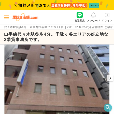
友達募集
メッセージ
ログイン
代々木駅徒歩4分｜東京都渋谷区代々木1丁目｜2階｜72.89坪の貸店舗物件（賃料170.8
山手線代々木駅徒歩4分。千駄ヶ谷エリアの好立地な
2階貸事務所です。