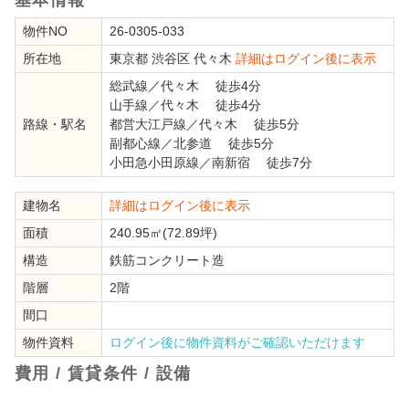
物件NO
26-0305-033
所在地
東京都
渋谷区
代々木
詳細はログイン後に表示
総武線
／
代々木
徒歩4分
山手線
／
代々木
徒歩4分
路線・駅名
都営大江戸線
／
代々木
徒歩5分
副都心線
／
北参道
徒歩5分
小田急小田原線
／
南新宿
徒歩7分
建物名
詳細はログイン後に表示
面積
240.95㎡(72.89坪)
構造
鉄筋コンクリート造
階層
2階
間口
物件資料
ログイン後に物件資料がご確認いただけます
費用 / 賃貸条件 / 設備