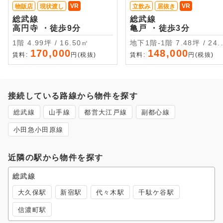
VR
VR
物販店
現状渡し
立飲み
居抜き
総武線
総武線
高円寺 ・徒歩9分
亀戸 ・徒歩3分
1階 4.99坪 / 16.50㎡
地下1階-1階 7.48坪 / 24.74
㎡
170,000
148,000
賃料:
円(税抜)
賃料:
円(税抜)
接続している路線から物件を探す
総武線
山手線
都営大江戸線
副都心線
小田急小田原線
近隣の駅から物件を探す
総武線
大久保駅
新宿駅
代々木駅
千駄ケ谷駅
信濃町駅