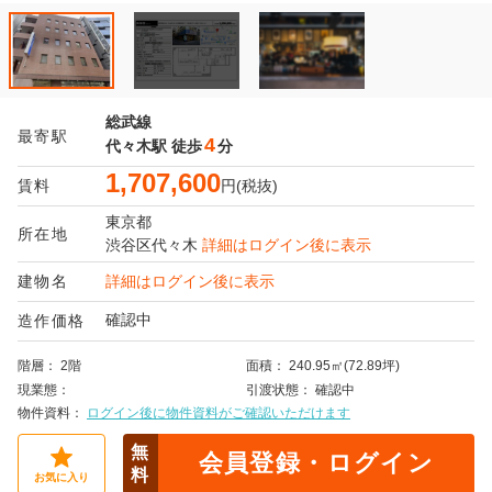
総武線
最寄駅
4
代々木駅
徒歩
分
1,707,600
賃料
円(税抜)
東京都
所在地
渋谷区
代々木
詳細はログイン後に表示
建物名
詳細はログイン後に表示
確認中
造作価格
階層
2階
面積
240.95㎡(72.89坪)
現業態
引渡状態
確認中
物件資料
ログイン後に物件資料がご確認いただけます
無
会員登録・ログイン
料
お気に入り