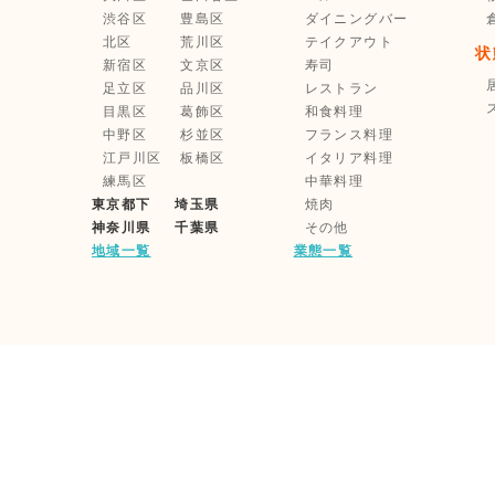
渋谷区
豊島区
ダイニングバー
北区
荒川区
テイクアウト
状
新宿区
文京区
寿司
足立区
品川区
レストラン
目黒区
葛飾区
和食料理
中野区
杉並区
フランス料理
江戸川区
板橋区
イタリア料理
練馬区
中華料理
東京都下
埼玉県
焼肉
神奈川県
千葉県
その他
地域一覧
業態一覧
利用規約
企業情報
家主様・