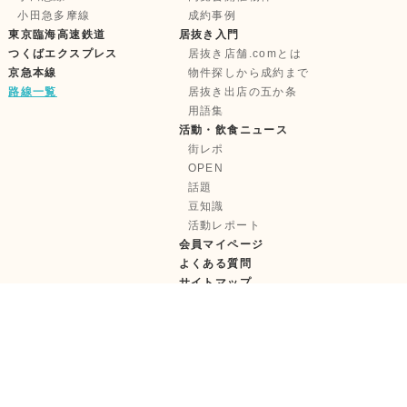
小田急多摩線
成約事例
東京臨海高速鉄道
居抜き入門
つくばエクスプレス
居抜き店舗.comとは
京急本線
物件探しから成約まで
路線一覧
居抜き出店の五か条
用語集
活動・飲食ニュース
街レポ
OPEN
話題
豆知識
活動レポート
会員マイページ
よくある質問
サイトマップ
株式会社テンポイノベーション
【古物営業許可】東京都公安委員会 第 303322417685 号
【宅建取引免許】国土交通大臣 (1) 第11181 号