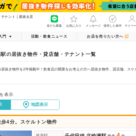
・テナント｜居抜き店
友だち募集
お気に入り
メッセージ
保存した条件
マイペ
入門
活動・飲食ニュース
お店を売りたい方へ
瀬駅の居抜き物件・貸店舗・テナント一覧
の居抜き物件を2件掲載中！飲食店の開業をお考えの方へ居抜き物件、貸店舗、スケ
件を表示
示
地図表示
徒歩4分。スケルトン物件
4
千代田線
北綾瀬駅
最寄駅