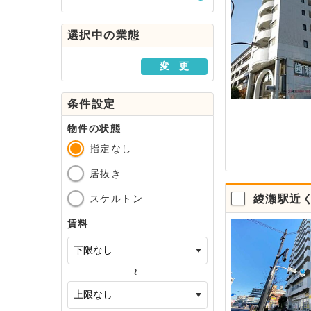
駅・路線から探す
選択中の業態
地域から探す
変 更
条件設定
物件の状態
指定なし
居抜き
スケルトン
綾瀬駅近
賃料
～