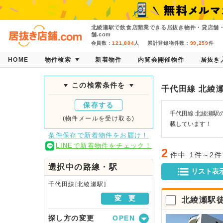
北綾瀬駅で飲食店開業できる居抜き物件・貸店舗
舗.com
会員数：
121,884
人
累計登録物件数：
99,259
件
HOME
物件検索
新着物件
内覧会開催物件
居抜き
この検索条件を
千代田線 北綾
保存する
千代田線 北綾瀬駅
(物件メールを受け取る)
載しています！
条件保存で新着物件をお届け！
LINEで新着物件をチェック！
2
件中
1件～2
選択中の路線・駅
リスト表
千代田線[北綾瀬駅]
変 更
北綾瀬駅
探し方の変更