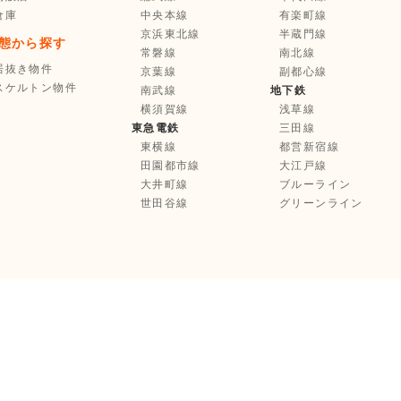
倉庫
中央本線
有楽町線
京浜東北線
半蔵門線
態から探す
常磐線
南北線
居抜き物件
京葉線
副都心線
スケルトン物件
南武線
地下鉄
横須賀線
浅草線
東急電鉄
三田線
東横線
都営新宿線
田園都市線
大江戸線
大井町線
ブルーライン
世田谷線
グリーンライン
お気に入り登録
選択中の物件を
まとめて
不動産業者様へ
お問い合わせ
Copyright © Tenpo Innovation Inc. All Rights Reserved.