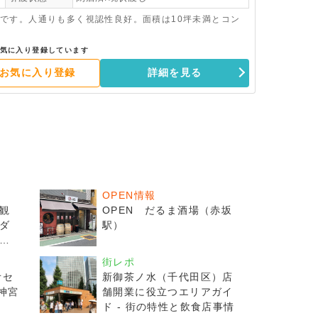
です。人通りも多く視認性良好。面積は10坪未満とコン
気に入り登録しています
お気に入り登録
詳細を見る
OPEN情報
観
OPEN だるま酒場（赤坂
ダ
駅）
楽
街レポ
オセ
新御茶ノ水（千代田区）店
神宮
舗開業に役立つエリアガイ
ド - 街の特性と飲食店事情