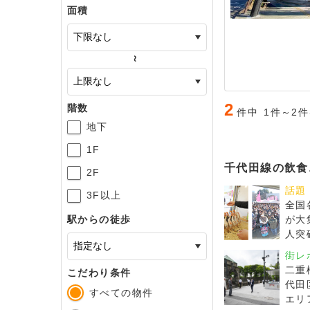
面積
～
2
階数
件中
1件～2
地下
1F
千代田線の飲食
2F
話題
3F以上
全国
が大
駅からの徒歩
人突
グル
街レ
SAK
二重
こだわり条件
FE
代田
202
すべての物件
エリ