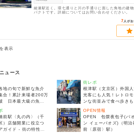
綾瀬駅近く。環七通りと川の手通りに面した角地の建物
パクトです。詳細についてはお問い合わせください。
7
人がお
件を表示
ニュース
街レポ
各地の旬で新鮮な魚介
根津駅（文京区）外国人
集合！累計来場者200万
光客にも人気！レトロモ
破 日本最大級の魚介
ンな街並みで食べ歩きも
メフェス
しめる街
ポ
OPEN情報
ANA&JAPAN
橋前駅〈丸の内〉（千
OPEN 包馔夜包子(パ
STIVAL魚ジャパンフェス
区）店舗開業に役立つ
ン イェーパオズ)（明治
5 in 代々木公園
アガイド - 街の特性と
前〈原宿〉駅）