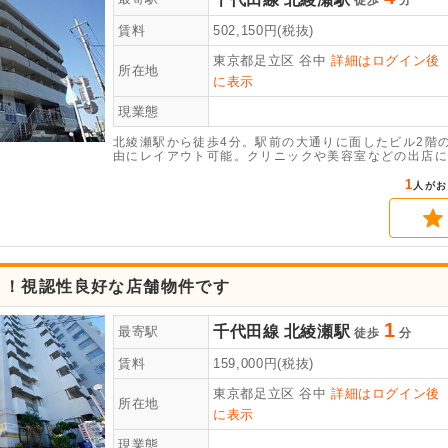
徒歩
分
賃料
502,150
円(税抜)
東京都足立区
谷中
詳細はログイン後
所在地
に表示
現業態
北綾瀬駅から徒歩4分。駅前の大通りに面したビル2階
由にレイアウト可能。クリニックや美容室などの出店に
1
人がお
く！視認性良好な店舗物件です
1
千代田線
北綾瀬駅
最寄駅
徒歩
分
賃料
159,000
円(税抜)
東京都足立区
谷中
詳細はログイン後
所在地
に表示
現業態