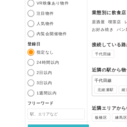
飲食
VR映像あり物件
業態別に飲食店
注目物件
居酒屋
喫茶店
人気物件
お好み焼き
パン
内覧会開催物件
登録日
接続している路
指定なし
千代田線
24時間以内
近隣の駅から物
2日以内
千代田線
3日以内
北綾瀬駅
綾
1週間以内
フリーワード
近隣エリアから
板橋区
練馬