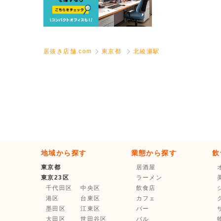
居抜き店舗.com
東京都
北綾瀬駅
地域から探す
業態から探す
飲
東京都
居酒屋
東京23区
ラーメン
千代田区
中央区
飲食店
港区
台東区
カフェ
墨田区
江東区
バー
大田区
世田谷区
バル