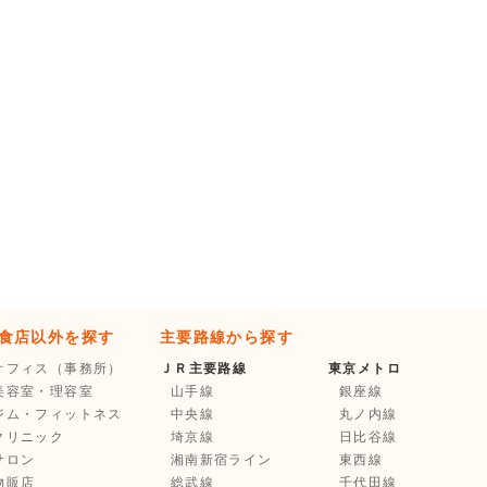
食店以外を探す
主要路線から探す
オフィス（事務所）
ＪＲ主要路線
東京メトロ
美容室・理容室
山手線
銀座線
ジム・フィットネス
中央線
丸ノ内線
クリニック
埼京線
日比谷線
サロン
湘南新宿ライン
東西線
物販店
総武線
千代田線