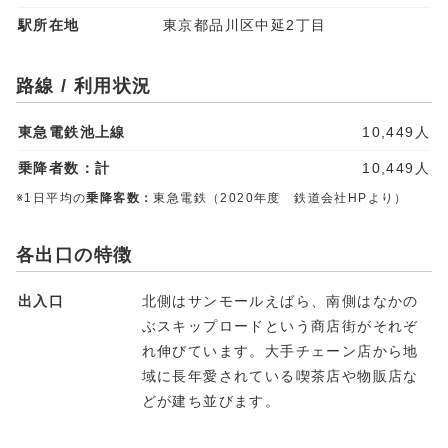
駅所在地
東京都品川区中延2丁目
路線 / 利用状況
東急電鉄池上線
10,449人
乗降者数：計
10,449人
※1日平均の
乗降客数：
東急電鉄（2020年度 鉄道会社HPより）
各出口の特徴
出入口
北側はサンモールえばら、南側はなかの
ぶスキップロードという商店街がそれぞ
れ伸びています。大手チェーン店から地
域に長年愛されている喫茶店や物販店な
どが建ち並びます。