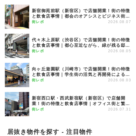
新宿御苑前駅（新宿区）で店舗開業！街の特徴
と飲食店事情｜都会のオアシスとビジネス街が
調和する優雅な街
街レポ
2026.08.07
代々木上原駅（渋谷区）で店舗開業！街の特徴
と飲食店事情｜都心至近ながら、緑が残る邸宅
エリア
街レポ
2026.08.05
向ヶ丘遊園駅（川崎市）で店舗開業！街の特徴
と飲食店事情｜学生街の活気と再開発による発
展が期待できる注目のエリア
街レポ
2026.08.03
新宿西口駅・西武新宿駅（新宿区）で店舗開
業！街の特徴と飲食店事情｜オフィス街と繁華
街を繋ぐグラデーション商圏
街レポ
2026.07.31
居抜き物件を探す - 注目物件