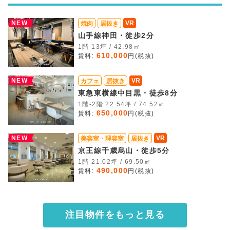
NEW
VR
焼肉
居抜き
山手線神田・徒歩2分
1階 13坪 / 42.98㎡
610,000
賃料:
円(税抜)
NEW
VR
カフェ
居抜き
東急東横線中目黒・徒歩8分
1階-2階 22.54坪 / 74.52㎡
650,000
賃料:
円(税抜)
NEW
VR
美容室・理容室
居抜き
京王線千歳烏山・徒歩5分
1階 21.02坪 / 69.50㎡
490,000
賃料:
円(税抜)
注目物件をもっと見る