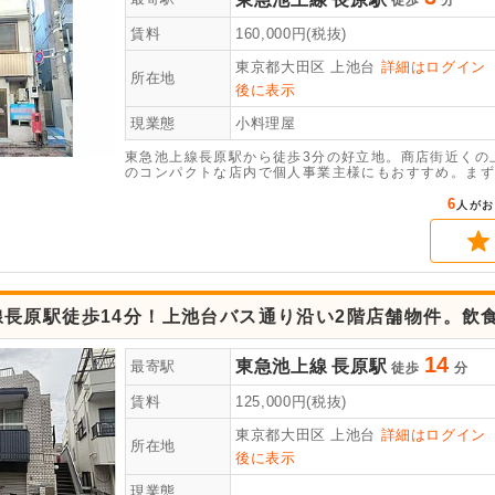
徒歩
分
賃料
160,000
円(税抜)
東京都大田区
上池台
詳細はログイン
所在地
後に表示
現業態
小料理屋
東急池上線長原駅から徒歩3分の好立地。商店街近くの上
のコンパクトな店内で個人事業主様にもおすすめ。まず
6
人がお
線長原駅徒歩14分！上池台バス通り沿い2階店舗物件。飲
14
東急池上線
長原駅
最寄駅
徒歩
分
賃料
125,000
円(税抜)
東京都大田区
上池台
詳細はログイン
所在地
後に表示
現業態