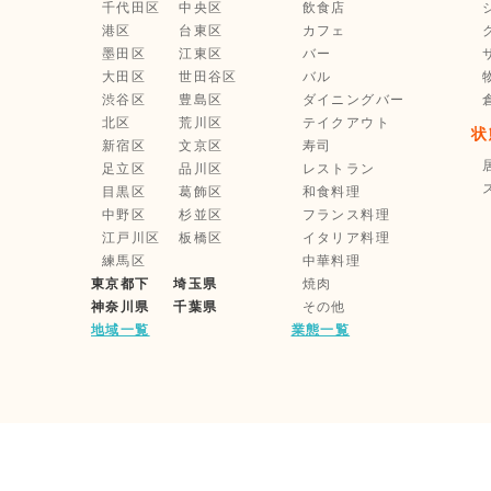
千代田区
中央区
飲食店
港区
台東区
カフェ
墨田区
江東区
バー
大田区
世田谷区
バル
渋谷区
豊島区
ダイニングバー
北区
荒川区
テイクアウト
状
新宿区
文京区
寿司
足立区
品川区
レストラン
目黒区
葛飾区
和食料理
中野区
杉並区
フランス料理
江戸川区
板橋区
イタリア料理
練馬区
中華料理
東京都下
埼玉県
焼肉
神奈川県
千葉県
その他
地域一覧
業態一覧