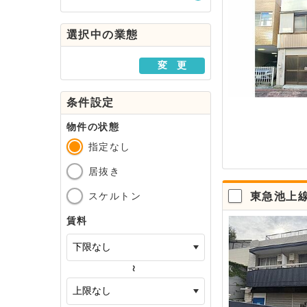
駅・路線から探す
選択中の業態
地域から探す
変 更
条件設定
物件の状態
指定なし
居抜き
スケルトン
東急池上
賃料
～