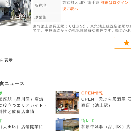
東京都大田区
南千束
詳細はログイン
所在地
後に表示
現業態
東急池上線長原駅より徒歩5分。東急池上線洗足池駅や
です。中原街道からの視認性良好な物件です。動力があ
件を表示
食ニュース
ポ
OPEN情報
銀座駅（品川区）店舗
OPEN 天ぷら居酒屋 
に役立つエリアガイド -
商店（池上駅）
特性と飲食店事情
ポ
街レポ
（大田区）店舗開業に
荏原中延駅（品川区）店