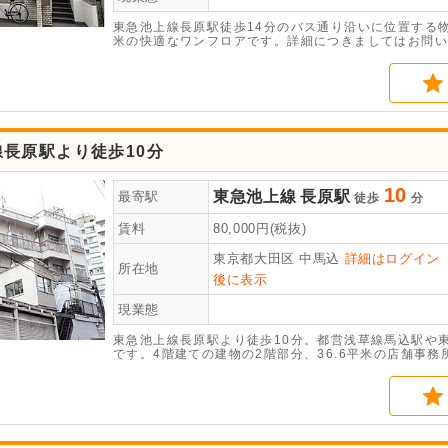
東急池上線長原駅徒歩14分のバス通り沿いに位置する物
米の快適なワンフロアです。詳細につきましてはお問い
長原駅より徒歩10分
10
東急池上線
長原駅
最寄駅
徒歩
分
賃料
80,000
円(税抜)
東京都大田区
中馬込
詳細はログイン
所在地
後に表示
現業態
東急池上線長原駅より徒歩10分。都営浅草線馬込駅や
です。4階建ての建物の2階部分、36.6平米の店舗事