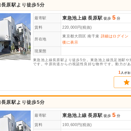
線長原駅より徒歩5分
5
東急池上線
長原駅
最寄駅
徒歩
分
賃料
220,000
円(税抜)
東京都大田区
南千束
詳細はログイン
所在地
後に表示
現業態
東急池上線長原駅より徒歩5分。東急池上線洗足池駅や
です。中原街道からの視認性良好な物件です。動力があ
1
人がお
線長原駅より徒歩5分
5
東急池上線
長原駅
最寄駅
徒歩
分
賃料
193,600
円(税抜)