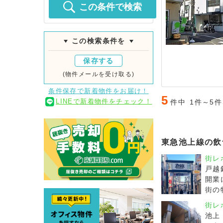
この条件で検索
この検索条件を
保存する
(物件メールを受け取る)
条件保存で新着物件をお届け！
5
LINEで新着物件をチェック！
件中
1件～5
東急池上線の飲
街レ
戸越
開業
街の
街レ
池上