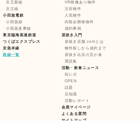
京王新線
VR映像あり物件
京王線
注目物件
小田急電鉄
人気物件
小田急線
内覧会開催物件
小田急多摩線
成約事例
東京臨海高速鉄道
居抜き入門
つくばエクスプレス
居抜き店舗.comとは
京急本線
物件探しから成約まで
路線一覧
居抜き出店の五か条
用語集
活動・飲食ニュース
街レポ
OPEN
話題
豆知識
活動レポート
会員マイページ
よくある質問
サイトマップ
株式会社テンポイノベーション