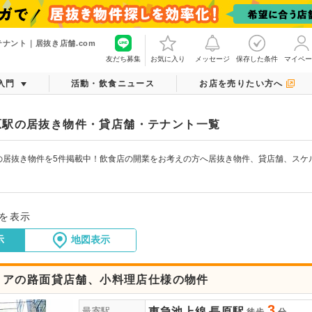
ナント｜居抜き店舗.com
友だち募集
お気に入り
メッセージ
保存した条件
マイペー
入門
活動・飲食ニュース
お店を売りたい方へ
原駅の居抜き物件・貸店舗・テナント一覧
の居抜き物件を5件掲載中！飲食店の開業をお考えの方へ居抜き物件、貸店舗、スケ
件を表示
示
地図表示
リアの路面貸店舗、小料理店仕様の物件
3
東急池上線
長原駅
最寄駅