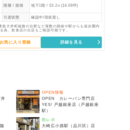
階層 / 面積
地下1階 / 53.2㎡(16.09坪)
引渡状態
確認中/現状渡し
東急大井町線旗の台駅など複数の路線や駅からも徒歩圏内
る為、飲食店の出店もご相談可能です。
お気に入り登録
詳細を見る
OPEN情報
石井
OPEN カレーパン専門店
YES! 戸越銀座店（戸越銀座
駅）
街レポ
舗
大崎広小路駅（品川区）店