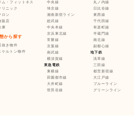
ジム・フィットネス
中央線
丸ノ内線
クリニック
埼京線
日比谷線
サロン
湘南新宿ライン
東西線
物販店
総武線
千代田線
倉庫
中央本線
有楽町線
京浜東北線
半蔵門線
態から探す
常磐線
南北線
居抜き物件
京葉線
副都心線
スケルトン物件
南武線
地下鉄
横須賀線
浅草線
東急電鉄
三田線
東横線
都営新宿線
田園都市線
大江戸線
大井町線
ブルーライン
世田谷線
グリーンライン
お気に入り登録
選択中の物件を
まとめて