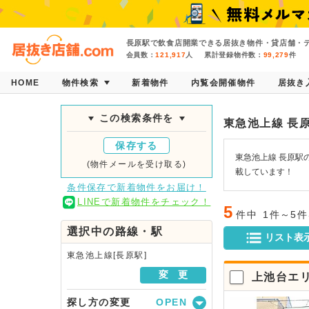
長原駅で飲食店開業できる居抜き物件・貸店舗・テ
会員数：
121,917
人
累計登録物件数：
99,279
件
HOME
物件検索
新着物件
内覧会開催物件
居抜き
この検索条件を
東急池上線 長
保存する
東急池上線 長原駅
(物件メールを受け取る)
載しています！
条件保存で新着物件をお届け！
LINEで新着物件をチェック！
5
件中
1件～5
選択中の路線・駅
リスト表
東急池上線[長原駅]
変 更
上池台エ
探し方の変更