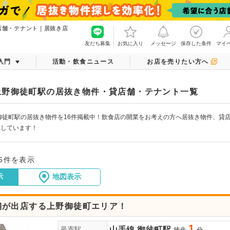
店舗・テナント｜居抜き店
友だち募集
お気に入り
メッセージ
保存した条件
マイ
入門
活動・飲食ニュース
お店を売りたい方へ
上野御徒町駅の居抜き物件・貸店舗・テナント一覧
御徒町駅の居抜き物件を16件掲載中！飲食店の開業をお考えの方へ居抜き物件、貸
載しています！
16件を表示
示
地図表示
舗が出店する上野御徒町エリア！
1
山手線
御徒町駅
最寄駅