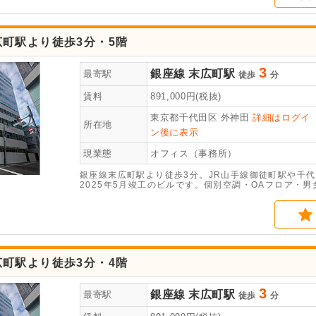
町駅より徒歩3分・5階
3
銀座線
末広町駅
最寄駅
徒歩
分
賃料
891,000
円(税抜)
東京都千代田区
外神田
詳細はログイ
所在地
ン後に表示
現業態
オフィス（事務所）
銀座線末広町駅より徒歩3分。JR山手線御徒町駅や千
2025年5月竣工のビルです。個別空調・OAフロア・
町駅より徒歩3分・4階
3
銀座線
末広町駅
最寄駅
徒歩
分