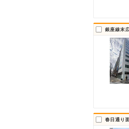
銀座線末広
春日通り