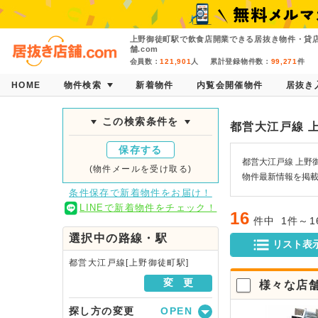
上野御徒町駅で飲食店開業できる居抜き物件・貸
舗.com
会員数：
121,901
人
累計登録物件数：
99,271
件
HOME
物件検索
新着物件
内覧会開催物件
居抜き
この検索条件を
都営大江戸線 
保存する
都営大江戸線 上野
(物件メールを受け取る)
物件最新情報を掲
条件保存で新着物件をお届け！
LINEで新着物件をチェック！
16
件中
1件～
選択中の路線・駅
リスト表
都営大江戸線[上野御徒町駅]
変 更
様々な店
探し方の変更