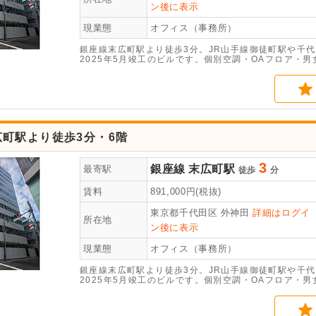
ン後に表示
現業態
オフィス（事務所）
銀座線末広町駅より徒歩3分。JR山手線御徒町駅や千
2025年5月竣工のビルです。個別空調・OAフロア・
町駅より徒歩3分・6階
3
銀座線
末広町駅
最寄駅
徒歩
分
賃料
891,000
円(税抜)
東京都千代田区
外神田
詳細はログイ
所在地
ン後に表示
現業態
オフィス（事務所）
銀座線末広町駅より徒歩3分。JR山手線御徒町駅や千
2025年5月竣工のビルです。個別空調・OAフロア・