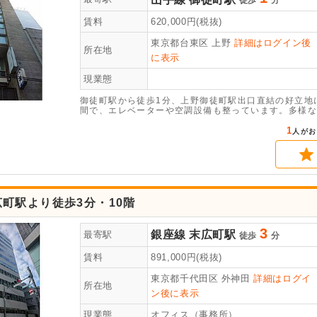
徒歩
分
賃料
620,000
円(税抜)
東京都台東区
上野
詳細はログイン後
所在地
に表示
現業態
御徒町駅から徒歩1分、上野御徒町駅出口直結の好立地に
間で、エレベーターや空調設備も整っています。多様な
合わせください！
1
人がお
町駅より徒歩3分・10階
3
銀座線
末広町駅
最寄駅
徒歩
分
賃料
891,000
円(税抜)
東京都千代田区
外神田
詳細はログイ
所在地
ン後に表示
現業態
オフィス（事務所）