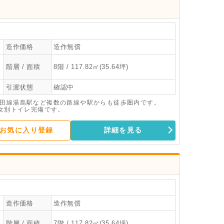
造作価格
造作無償
階層 / 面積
8階 / 117.82㎡(35.64坪)
引渡状態
確認中
代田線湯島駅など複数の路線や駅からも徒歩圏内です。
男女別トイレ完備です。
お気に入り登録
詳細を見る
造作価格
造作無償
階層 / 面積
7階 / 117.82㎡(35.64坪)