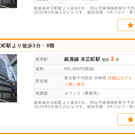
銀座線末広町駅より徒歩3分。JR山手線御徒町駅や千
2025年5月竣工のビルです。個別空調・OAフロア・
町駅より徒歩3分・9階
3
銀座線
末広町駅
最寄駅
徒歩
分
賃料
891,000
円(税抜)
東京都千代田区
外神田
詳細はログイ
所在地
ン後に表示
現業態
オフィス（事務所）
銀座線末広町駅より徒歩3分。JR山手線御徒町駅や千
2025年5月竣工のビルです。個別空調・OAフロア・