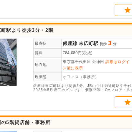
町駅より徒歩3分・2階
3
銀座線
末広町駅
最寄駅
徒歩
分
賃料
784,080
円(税抜)
東京都千代田区
外神田
詳細はログイ
所在地
ン後に表示
現業態
オフィス（事務所）
銀座線末広町駅より徒歩3分。JR山手線御徒町駅や千
2025年5月竣工のビルです。個別空調・OAフロア・
面の5階貸店舗・事務所