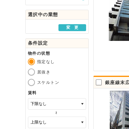
駅・路線から探す
選択中の業態
地域から探す
変 更
条件設定
物件の状態
指定なし
居抜き
スケルトン
銀座線末広
賃料
～