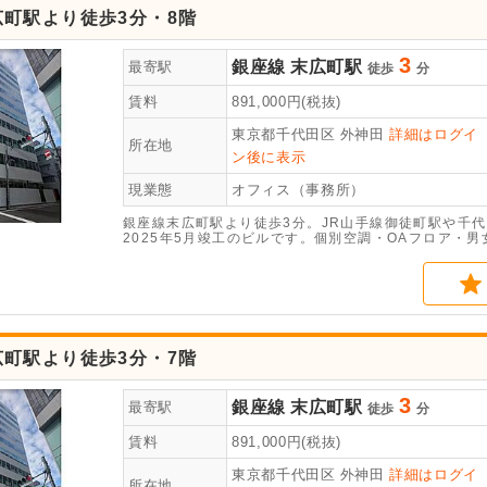
町駅より徒歩3分・8階
3
銀座線
末広町駅
最寄駅
徒歩
分
賃料
891,000
円(税抜)
東京都千代田区
外神田
詳細はログイ
所在地
ン後に表示
現業態
オフィス（事務所）
銀座線末広町駅より徒歩3分。JR山手線御徒町駅や千
2025年5月竣工のビルです。個別空調・OAフロア・
町駅より徒歩3分・7階
3
銀座線
末広町駅
最寄駅
徒歩
分
賃料
891,000
円(税抜)
東京都千代田区
外神田
詳細はログイ
所在地