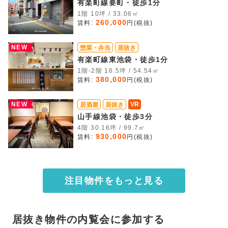
有楽町線要町・徒歩1分
1階 10坪 / 33.06㎡
260,000
賃料:
円(税抜)
NEW
惣菜・弁当
居抜き
有楽町線東池袋・徒歩1分
1階-2階 16.5坪 / 54.54㎡
380,000
賃料:
円(税抜)
NEW
VR
居酒屋
居抜き
山手線池袋・徒歩3分
4階 30.16坪 / 99.7㎡
930,000
賃料:
円(税抜)
注目物件をもっと見る
居抜き物件の内覧会に参加する