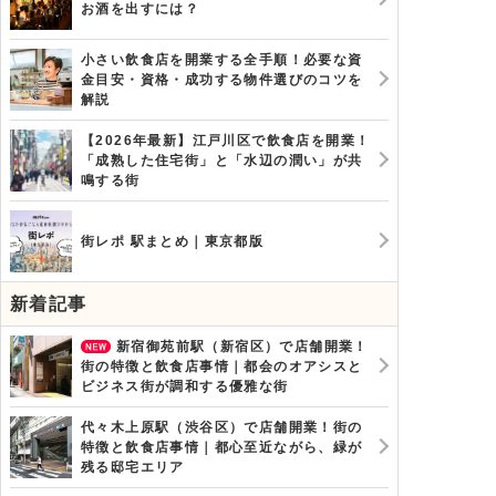
お酒を出すには？
小さい飲食店を開業する全手順！必要な資
金目安・資格・成功する物件選びのコツを
解説
【2026年最新】江戸川区で飲食店を開業！
「成熟した住宅街」と「水辺の潤い」が共
鳴する街
街レポ 駅まとめ｜東京都版
新着記事
新宿御苑前駅（新宿区）で店舗開業！
街の特徴と飲食店事情｜都会のオアシスと
ビジネス街が調和する優雅な街
代々木上原駅（渋谷区）で店舗開業！街の
特徴と飲食店事情｜都心至近ながら、緑が
残る邸宅エリア