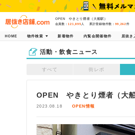
OPEN やきとり煙者（大船駅）
会員数：
121,895
人
累計登録物件数：
99,262
件
HOME
物件検索
新着物件
内覧会開催物件
居抜き
活動・飲食ニュース
すべて
街レポ
OPEN　やきとり煙者（大
2023.08.18
OPEN情報