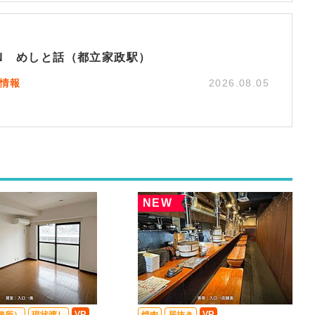
EN めしと話（都立家政駅）
N情報
2026.08.05
NEW
VR
VR