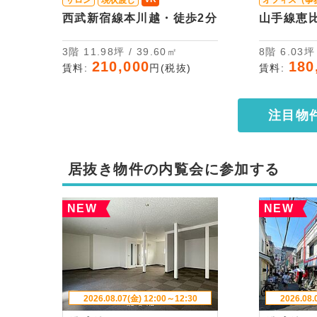
サロン
現状渡し
オフィス（事
西武新宿線本川越・徒歩2分
山手線恵
3階 11.98坪 / 39.60㎡
8階 6.03
210,000
180
賃料:
円(税抜)
賃料:
注目物
居抜き物件の内覧会に参加する
NEW
NEW
2026.08.07(金) 12:00～12:30
2026.08.