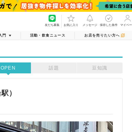
友だち募集
お気に入り
メッセージ
保存した条件
マイペー
入門
活動・飲食ニュース
お店を売りたい方へ
OPEN
話題
豆知識
船駅）