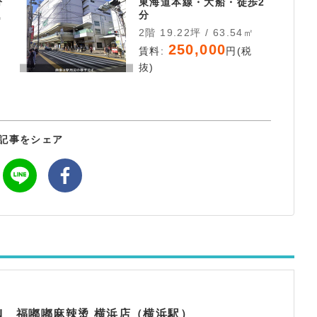
分
東海道本線・大船・徒歩2
分
㎡
2階 19.22坪 / 63.54㎡
税
250,000
賃料:
円(税
抜)
記事をシェア
EN 福嘟嘟麻辣烫 横浜店（横浜駅）