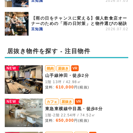
豆知識
2026.07.03
【雨の日をチャンスに変える】個人飲食店オー
ナーのための「雨の日対策」と物件選びの秘訣
豆知識
2026.07.02
居抜き物件を探す - 注目物件
NEW
VR
焼肉
居抜き
山手線神田・徒歩2分
1階 13坪 / 42.98㎡
610,000
賃料:
円(税抜)
NEW
VR
カフェ
居抜き
東急東横線中目黒・徒歩8分
1階-2階 22.54坪 / 74.52㎡
650,000
賃料:
円(税抜)