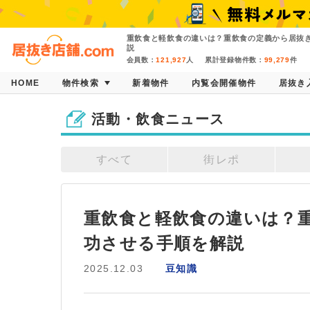
重飲食と軽飲食の違いは？重飲食の定義から居抜
説
会員数：
121,927
人
累計登録物件数：
99,279
件
HOME
物件検索
新着物件
内覧会開催物件
居抜き
活動・飲食ニュース
すべて
街レポ
重飲食と軽飲食の違いは？
功させる手順を解説
2025.12.03
豆知識