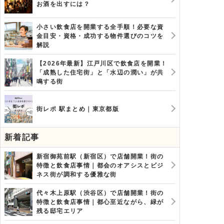
お酒を出すには？
小さい飲食店を開業する全手順！必要な資
金目安・資格・成功する物件選びのコツを
解説
【2026年最新】江戸川区で飲食店を開業！
「成熟した住宅街」と「水辺の潤い」が共
鳴する街
街レポ 駅まとめ｜東京都版
新着記事
新宿御苑前駅（新宿区）で店舗開業！街の
特徴と飲食店事情｜都会のオアシスとビジ
ネス街が調和する優雅な街
代々木上原駅（渋谷区）で店舗開業！街の
特徴と飲食店事情｜都心至近ながら、緑が
残る邸宅エリア