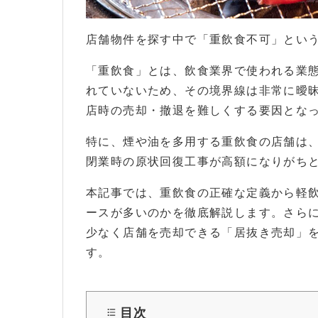
【保存版】重飲食とは？定義・軽飲食との違い
店舗物件を探す中で「重飲食不可」とい
「重飲食」とは、飲食業界で使われる業
れていないため、その境界線は非常に曖
店時の売却・撤退を難しくする要因とな
特に、煙や油を多用する重飲食の店舗は
閉業時の原状回復工事が高額になりがち
本記事では、重飲食の正確な定義から軽
ースが多いのかを徹底解説します。さら
少なく店舗を売却できる「居抜き売却」
す。
目次