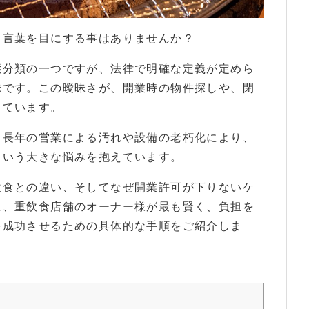
から、居抜き売却を成功させる全手順まで徹底解説
う言葉を目にする事はありませんか？
態分類の一つですが、法律で明確な定義が定めら
昧です。この曖昧さが、開業時の物件探しや、閉
っています。
、長年の営業による汚れや設備の老朽化により、
という大きな悩みを抱えています。
飲食との違い、そしてなぜ開業許可が下りないケ
に、重飲食店舗のオーナー様が最も賢く、負担を
を成功させるための具体的な手順をご紹介しま