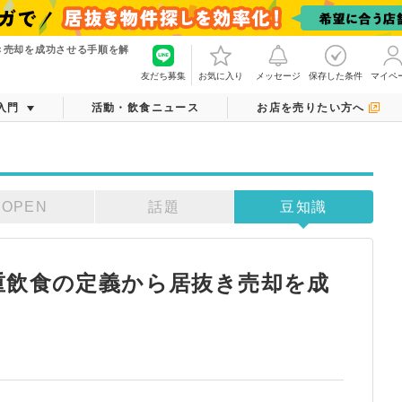
き売却を成功させる手順を解
友だち募集
お気に入り
メッセージ
保存した条件
マイペ
入門
活動・飲食ニュース
お店を売りたい方へ
OPEN
話題
豆知識
重飲食の定義から居抜き売却を成