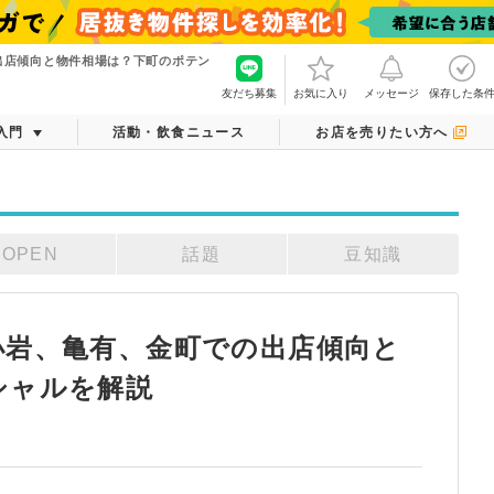
出店傾向と物件相場は？下町のポテン
友だち募集
お気に入り
メッセージ
保存した条
入門
活動・飲食ニュース
お店を売りたい方へ
OPEN
話題
豆知識
小岩、亀有、金町での出店傾向と
シャルを解説