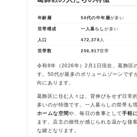
年齢層
50代の中年層
が多い
世帯構成
一人暮らし
が多い
人口
472,378
人
世帯数
256,917
世帯
令和8年（2026年）2月1日現在、葛飾区の人
す。50代が最多のボリュームゾーンです
向にあります。
葛飾区に住む人々は、背伸びをせず日常
多いのが特徴です。一人暮らしの世帯も
ホームな空間
や、毎日の食事として
手軽
ます。店主の個性が感じられる温かな接
な鍵となります。