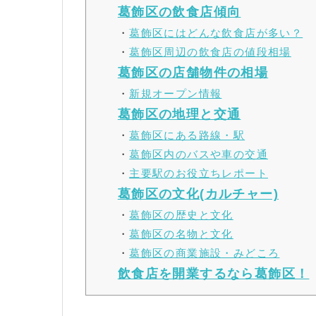
葛飾区の飲食店傾向
・
葛飾区にはどんな飲食店が多い？
・
葛飾区周辺の飲食店の値段相場
葛飾区の店舗物件の相場
・
新規オープン情報
葛飾区の地理と交通
・
葛飾区にある路線・駅
・
葛飾区内のバスや車の交通
・
主要駅のお役立ちレポート
葛飾区の文化(カルチャー)
・
葛飾区の歴史と文化
・
葛飾区の名物と文化
・
葛飾区の商業施設・みどころ
飲食店を開業するなら葛飾区！