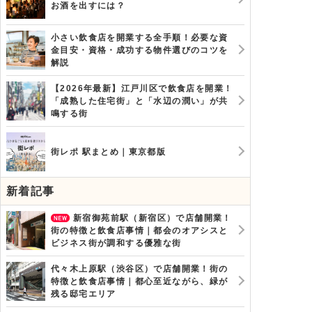
お酒を出すには？
小さい飲食店を開業する全手順！必要な資
金目安・資格・成功する物件選びのコツを
解説
【2026年最新】江戸川区で飲食店を開業！
「成熟した住宅街」と「水辺の潤い」が共
鳴する街
街レポ 駅まとめ｜東京都版
新着記事
新宿御苑前駅（新宿区）で店舗開業！
街の特徴と飲食店事情｜都会のオアシスと
ビジネス街が調和する優雅な街
代々木上原駅（渋谷区）で店舗開業！街の
特徴と飲食店事情｜都心至近ながら、緑が
残る邸宅エリア