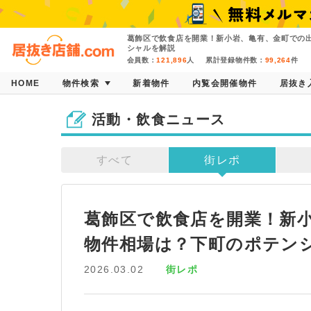
葛飾区で飲食店を開業！新小岩、亀有、金町での
シャルを解説
会員数：
121,896
人
累計登録物件数：
99,264
件
HOME
物件検索
新着物件
内覧会開催物件
居抜き
活動・飲食ニュース
すべて
街レポ
葛飾区で飲食店を開業！新
物件相場は？下町のポテン
2026.03.02
街レポ