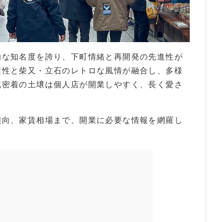
道」と、にぎわう人々
的な知名度を誇り、下町情緒と再開発の先進性が
便性と柴又・立石のレトロな風情が融合し、多様
域密着の土壌は個人店が開業しやすく、長く愛さ
傾向、家賃相場まで、開業に必要な情報を網羅し