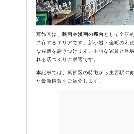
柴又駅から柴又帝釈天へと続く「柴又帝釈天参
葛飾区は、
映画や漫画の舞台
として全国
共存するエリアです。新小岩・金町の利
な客層を惹きつけます。手頃な家賃と地
れる店づくりに最適です。
本記事では、葛飾区の特徴から主要駅の
た最新情報をご紹介します。