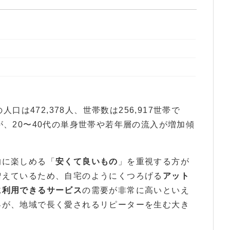
口は472,378人、世帯数は256,917世帯で
が、20〜40代の単身世帯や若年層の流入が増加傾
的に楽しめる「
安くて良いもの
」を重視する方が
増えているため、自宅のようにくつろげる
アット
に利用できるサービス
の需要が非常に高いといえ
客が、地域で長く愛されるリピーターを生む大き