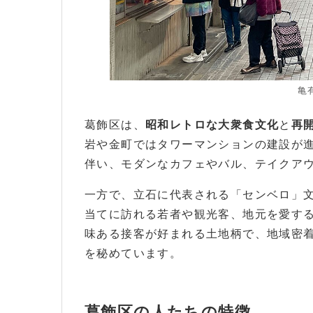
亀
葛飾区は、
昭和レトロな大衆食文化
と
再
岩や金町ではタワーマンションの建設が
伴い、モダンなカフェやバル、テイクア
一方で、立石に代表される「センベロ」
当てに訪れる若者や観光客、地元を愛す
味ある接客が好まれる土地柄で、地域密
を秘めています。
葛飾区の人たちの特徴