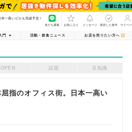
日本一高いビルも完成予定！
友だち募集
お気に入り
メッセージ
保存した条件
マイペー
入門
活動・飲食ニュース
お店を売りたい方へ
OPEN
話題
豆知識
本屈指のオフィス街。日本一高い