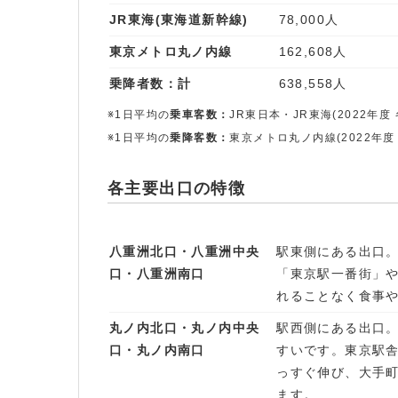
JR東海(東海道新幹線)
78,000人
東京メトロ丸ノ内線
162,608人
乗降者数：計
638,558人
※1日平均の
乗車客数：
JR東日本・JR東海(2022年度
※1日平均の
乗降客数：
東京メトロ丸ノ内線(2022年度
各主要出口の特徴
八重洲北口・八重洲中央
駅東側にある出口
口・八重洲南口
「東京駅一番街」
れることなく食事
丸ノ内北口・丸ノ内中央
駅西側にある出口
口・丸ノ内南口
すいです。東京駅
っすぐ伸び、大手
ます。