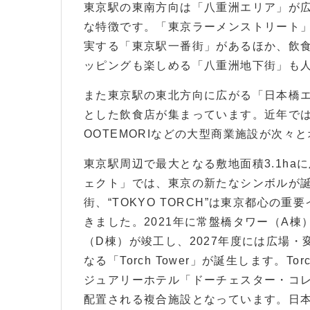
東京駅の東南方向は「八重洲エリア」が
な特徴です。「東京ラーメンストリート
実する「東京駅一番街」があるほか、飲
ッピングも楽しめる「八重洲地下街」も
また東京駅の東北方向に広がる「日本橋
とした飲食店が集まっています。近年では
OOTEMORIなどの大型商業施設が次々
東京駅周辺で最大となる敷地面積3.1h
ェクト」では、東京の新たなシンボルが
街、“TOKYO TORCH”は東京都心
きました。2021年に常盤橋タワー（A棟）とT
（D棟）が竣工し、2027年度には広場
なる「Torch Tower」が誕生します。T
ジュアリーホテル「ドーチェスター・コ
配置される複合施設となっています。日本1の