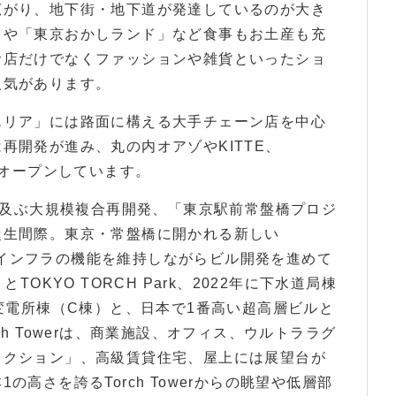
広がり、地下街・地下道が発達しているのが大き
」や「東京おかしランド」など食事もお土産も充
食店だけでなくファッションや雑貨といったショ
人気があります。
エリア」には路面に構える大手チェーン店を中心
再開発が進み、丸の内オアゾやKITTE、
とオープンしています。
aに及ぶ大規模複合再開発、「東京駅前常盤橋プロジ
誕生間際。東京・常盤橋に開かれる新しい
の重要インフラの機能を維持しながらビル開発を進めて
OKYO TORCH Park、2022年に下水道局棟
・変電所棟（C棟）と、日本で1番高い超高層ビルと
orch Towerは、商業施設、オフィス、ウルトララグ
レクション」、高級賃貸住宅、屋上には展望台が
高さを誇るTorch Towerからの眺望や低層部