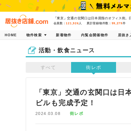
「東京」交通の玄関口は日本屈指のオフィス街。
会員数：
121,926
人
累計登録物件数：
99,279
件
HOME
物件検索
新着物件
内覧会開催物件
居抜き
活動・飲食ニュース
すべて
街レポ
「東京」交通の玄関口は日
ビルも完成予定！
2024.03.08
街レポ