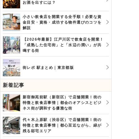
お酒を出すには？
小さい飲食店を開業する全手順！必要な資
金目安・資格・成功する物件選びのコツを
解説
【2026年最新】江戸川区で飲食店を開業！
「成熟した住宅街」と「水辺の潤い」が共
鳴する街
街レポ 駅まとめ｜東京都版
新着記事
新宿御苑前駅（新宿区）で店舗開業！街の
特徴と飲食店事情｜都会のオアシスとビジ
ネス街が調和する優雅な街
代々木上原駅（渋谷区）で店舗開業！街の
特徴と飲食店事情｜都心至近ながら、緑が
残る邸宅エリア