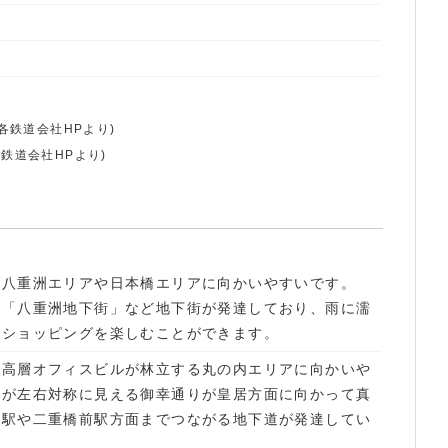
 各鉄道会社HPより)
 鉄道会社HPより)
。八重洲エリアや日本橋エリアに向かいやすいです。
や「八重洲地下街」など地下街が発達しており、雨に濡
やショッピングを楽しむことができます。
。高層オフィスビルが林立する丸の内エリアに向かいや
舎が左右対称に見える御幸通りが皇居方面に向かって真
町駅や二重橋前駅方面までつながる地下道が発達してい