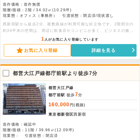
造作価格：造作無償
階層/面積：2階 / 34.02㎡(10.29坪)
現業態：オフィス（事務所）
引渡状態：閉店済/現状渡し
西新宿駅から徒歩2分、複数路線が利用可能な好立地です。2階部分の
約34平米の空間は、周辺に飲食店やコンビニが多く、ビジネスの拠点
に最適。まずはお気軽にご相談ください。
1
人がお気に入り登録しています
お気に入り登録
詳細を見る
都営大江戸線都庁前駅より徒歩7分
都営大江戸線
7
都庁前駅
徒歩
分
160,000
円(税抜)
東京都新宿区
西新宿
造作価格：確認中
階層/面積：11階 / 39.96㎡(12.09坪)
現業態：
引渡状態：閉店済