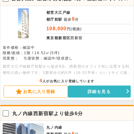
階店舗物件。重飲食不可
都営大江戸線
9
都庁前駅
徒歩
分
108,000
円(税抜)
東京都新宿区
西新宿
造作価格：確認中
階層/面積：1階 / 16.52㎡(5坪)
現業態：
引渡状態：確認中/現状渡し
都営大江戸線都庁前駅から徒歩9分、西新宿のオフィス街に位置する利
便性の高い物件です。1階部分の約5坪（16.52平米）というサイズ感
は、独立開業やサテライト店舗にも適した条件の広さです。室内には専
4
人がお気に入り登録しています
用トイレや個別空調、流し台も完備されております。周辺はオフィスビ
お気に入り登録
詳細を見る
ルが立ち並び、物販やサービス業など、人通りのある立地を活かした幅
広い業態でのご検討をお待ちしております。詳細につきましてはお問い
合わせください。
丸ノ内線西新宿駅より徒歩6分
丸ノ内線
6