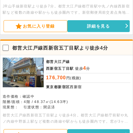
JR山手線新宿駅より徒歩7分。都営大江戸線都庁前駅や丸ノ内線西新宿
駅など複数の路線や駅からも徒歩圏内です。新宿郵便局前交差点角地に
立地するシンボル的なオフィスビル。落ち着いた外観は街に馴染みなが
らも存在感があります。エレベーター・給湯・個別空調・男女別室内ト
お気に入り登録
詳細を見る
イレ・OAフロア完備です。
都営大江戸線西新宿五丁目駅より徒歩4分
都営大江戸線
4
西新宿五丁目駅
徒歩
分
176,700
円(税抜)
東京都新宿区
西新宿
造作価格：確認中
階層/面積：4階 / 48.37㎡(14.63坪)
現業態：
引渡状態：閉店済
都営大江戸線西新宿五丁目駅より徒歩4分。都営大江戸線都庁前駅や丸
ノ内線中野坂上駅など複数の路線や駅からも徒歩圏内です。窓が3ヶ所
ある角部屋で明るいフローリングの事務所です。外国語教室・ハンドメ