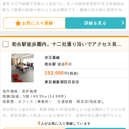
都営大江戸線都庁前駅より徒歩7分。丸ノ内線西新宿駅や京王新線初台
駅など複数の路線や駅からも徒歩圏内です。建物の目の前が新宿中央公
園であるため、都心でありながらバルコニーから豊かな緑や四季の移ろ
いを楽しむことができます。事務所でのご利用をご検討の方は是非ヴィ
お気に入り登録
詳細を見る
ンテージマンションで始めてみませんか。
初台駅徒歩圏内。十二社通り沿いでアクセス良
好。
京王新線
6
初台駅
徒歩
分
152,000
円(税抜)
東京都新宿区
西新宿
造作価格：造作無償
階層/面積：5階 / 49.55㎡(14.99坪)
前業態：オフィス（事務所）
引渡状態：閉店済/現状渡し
初台駅から徒歩6分。西新宿駅やJR新宿駅なども徒歩圏内とアクセス良
好。新宿高層ビル群近くにある物件です。新宿中央公園や都庁からも近
いエリアとなっております。事務所に最適。詳細につきましてはお問い
6
人がお気に入り登録しています
合わせください。