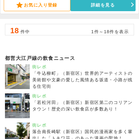
お気に入り登録
詳細を見る
18
件中
1件～18件を表示
都営大江戸線の飲食ニュース
街レポ
「牛込柳町」（新宿区）世界的アーティストの
美術館や文豪の愛した風情ある坂道・小路が残
る住宅街
街レポ
「若松河田」（新宿区）新宿区第二のコリアン
タウン！歴史の深い飲食店が多数あり！
街レポ
落合南長崎駅（新宿区）国民的漫画家を多く輩
出した「トキワ荘」のあった漫画の聖地！