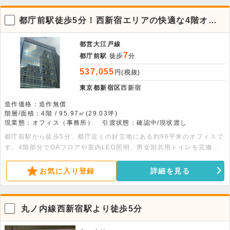
都庁前駅徒歩5分！西新宿エリアの快適な4階オフ
ィス貸事務所
都営大江戸線
7
都庁前駅
徒歩
分
537,055
円(税抜)
東京都新宿区
西新宿
造作価格：造作無償
階層/面積：4階 / 95.97㎡(29.03坪)
現業態：オフィス（事務所）
引渡状態：確認中/現状渡し
都庁前駅から徒歩5分、都庁近くの好立地にある約96平米のオフィスで
す。4階部分でOAフロアや室内LED照明、男女別共用トイレを完備
し、快適な執務環境を確保できます。お気軽にお問い合わせください。
お気に入り登録
詳細を見る
丸ノ内線西新宿駅より徒歩5分