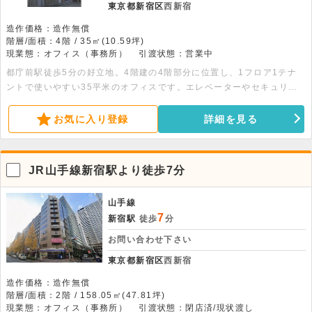
東京都新宿区
西新宿
造作価格：造作無償
階層/面積：4階 / 35㎡(10.59坪)
現業態：オフィス（事務所）
引渡状態：営業中
都庁前駅徒歩5分の好立地。4階建の4階部分に位置し、1フロア1テナ
ントで使いやすい35平米のオフィスです。エレベーターやセキュリテ
ィ設備が整っております。お問い合わせをお待ちしております。
お気に入り登録
詳細を見る
JR山手線新宿駅より徒歩7分
山手線
7
新宿駅
徒歩
分
お問い合わせ下さい
東京都新宿区
西新宿
造作価格：造作無償
階層/面積：2階 / 158.05㎡(47.81坪)
現業態：オフィス（事務所）
引渡状態：閉店済/現状渡し