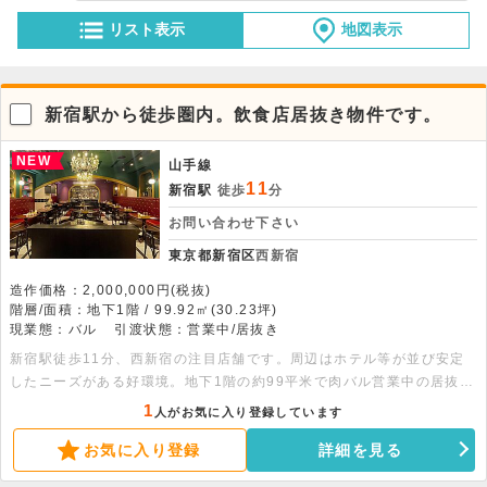
リスト表示
地図表示
新宿駅から徒歩圏内。飲食店居抜き物件です。
NEW
山手線
11
新宿駅
徒歩
分
お問い合わせ下さい
東京都新宿区
西新宿
造作価格：2,000,000円(税抜)
階層/面積：地下1階 / 99.92㎡(30.23坪)
現業態：バル
引渡状態：営業中/居抜き
新宿駅徒歩11分、西新宿の注目店舗です。周辺はホテル等が並び安定
したニーズがある好環境。地下1階の約99平米で肉バル営業中の居抜き
状態。幅広い業態に対応可能です。まずはお気軽にお問い合わせくださ
1
人がお気に入り登録しています
い。
お気に入り登録
詳細を見る