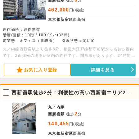
西新宿駅
徒歩
分
462,000
円(税抜)
東京都新宿区
西新宿
造作価格：造作無償
階層/面積：10階 / 109.09㎡(33坪)
前業態：オフィス（事務所）
引渡状態：閉店済
丸ノ内線西新宿駅より徒歩6分。都営大江戸線都庁前駅からも徒歩圏内
です。2面採光の明るい室内の物件です。開放感があります。24時間利
用可能です。
お気に入り登録
詳細を見る
西新宿駅徒歩2分！利便性の高い西新宿エリア2階
の貸事務所物件
丸ノ内線
2
西新宿駅
徒歩
分
140,455
円(税抜)
東京都新宿区
西新宿