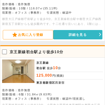
造作価格：造作無償
階層/面積：10階 / 116.07㎡(35.11坪)
現業態：オフィス（事務所）
引渡状態：確認中
都営大江戸線都庁前駅より徒歩9分。京王新線初台駅や都営大江戸線西
新宿五丁目駅からも徒歩圏内です。十二社通り沿いにあり、1階にはコ
ンビニエンスストアが入居する便利な物件です。
お気に入り登録
詳細を見る
京王新線初台駅より徒歩10分
京王新線
10
初台駅
徒歩
分
125,000
円(税抜)
東京都新宿区
西新宿
造作価格：造作無償
階層/面積：6階 / 31.84㎡(9.63坪)
現業態：オフィス（事務所）
引渡状態：確認中/現状渡し