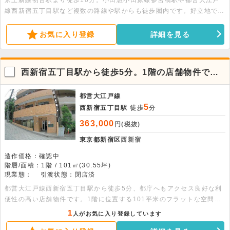
京王新線初台駅より徒歩10分。小田急小田原線参宮橋駅や都営大江戸
線西新宿五丁目駅など複数の路線や駅からも徒歩圏内です。好立地で眺
望良好。トイレ・シャワーブースを新設しておりきれいな状態です。
お気に入り登録
詳細を見る
西新宿五丁目駅から徒歩5分。1階の店舗物件で
す。
都営大江戸線
5
西新宿五丁目駅
徒歩
分
363,000
円(税抜)
東京都新宿区
西新宿
造作価格：確認中
階層/面積：1階 / 101㎡(30.55坪)
現業態：
引渡状態：閉店済
都営大江戸線西新宿五丁目駅から徒歩5分、都庁へもアクセス良好な利
便性の高い店舗物件です。1階に位置する101平米のフラットな空間
で、専用アプローチも完備。詳細はお気軽にお問い合わせください。
1
人がお気に入り登録しています