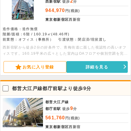
2
西新宿駅
徒歩
分
944,970
円(税抜)
東京都新宿区
西新宿
造作価格：造作無償
階層/面積：6階 / 160.19㎡(48.46坪)
前業態：オフィス（事務所）
引渡状態：閉店済/現状渡し
西新宿駅から徒歩2分の好条件で、青梅街道に面した視認性の高いオフ
ィスです。160.19平米の広々とした室内はOAフロアや個別空調を完備
し、快適な事務環境が整っています。落ち着いた環境で、ビジネスの拠
点としてぜひご検討ください。
お気に入り登録
詳細を見る
都営大江戸線都庁前駅より徒歩9分
都営大江戸線
9
都庁前駅
徒歩
分
561,760
円(税抜)
東京都新宿区
西新宿