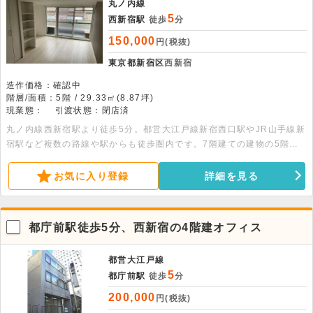
丸ノ内線
5
西新宿駅
徒歩
分
150,000
円(税抜)
東京都新宿区
西新宿
造作価格：確認中
階層/面積：5階 / 29.33㎡(8.87坪)
現業態：
引渡状態：閉店済
丸ノ内線西新宿駅より徒歩5分。都営大江戸線新宿西口駅やJR山手線新
宿駅など複数の路線や駅からも徒歩圏内です。7階建ての建物の5階部
分、29.33平米の物件です。角部屋につき、陽当たり・通風・採光良好
です。
お気に入り登録
詳細を見る
都庁前駅徒歩5分、西新宿の4階建オフィス
都営大江戸線
5
都庁前駅
徒歩
分
200,000
円(税抜)