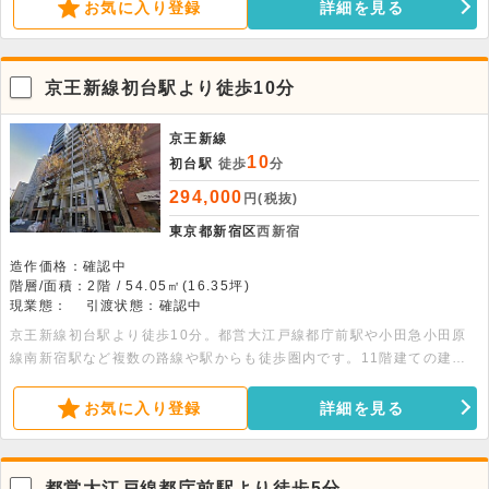
イド教室・サロン等におすすめです。
お気に入り登録
詳細を見る
京王新線初台駅より徒歩10分
京王新線
10
初台駅
徒歩
分
294,000
円(税抜)
東京都新宿区
西新宿
造作価格：確認中
階層/面積：2階 / 54.05㎡(16.35坪)
現業態：
引渡状態：確認中
京王新線初台駅より徒歩10分。都営大江戸線都庁前駅や小田急小田原
線南新宿駅など複数の路線や駅からも徒歩圏内です。11階建ての建物
の2階部分、16.35坪の貸事務所です。トイレ・独立洗面台・ミニキッ
チン完備です。
お気に入り登録
詳細を見る
都営大江戸線都庁前駅より徒歩5分