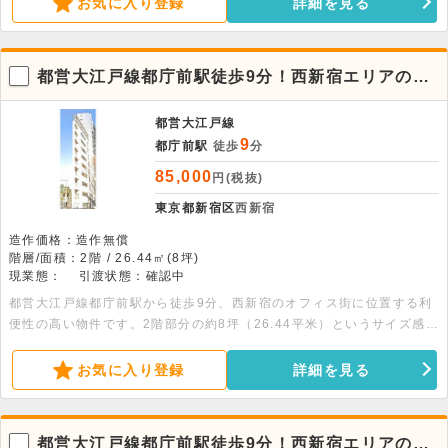
お気に入り登録
詳細を見る
都営大江戸線都庁前駅徒歩9分！西新宿エリアの2
階店舗物件。飲食不可
都営大江戸線
9
都庁前駅
徒歩
分
85,000
円(税抜)
東京都新宿区
西新宿
造作価格：造作無償
階層/面積：2階 / 26.44㎡(8坪)
現業態：
引渡状態：確認中
都営大江戸線都庁前駅から徒歩9分、西新宿のオフィス街に位置する利
便性の高い物件です。2階部分の約8坪（26.44平米）というサイズ感
は、独立開業やサテライト店舗にも適した条件の広さです。室内には専
用トイレや個別空調、流し台も完備されております。周辺はオフィスビ
お気に入り登録
詳細を見る
ルが立ち並び、物販やサービス業など、人通りのある立地を活かした幅
広い業態でのご検討をお待ちしております。詳細につきましてはお問い
合わせください。
都営大江戸線都庁前駅徒歩9分！西新宿エリアの1