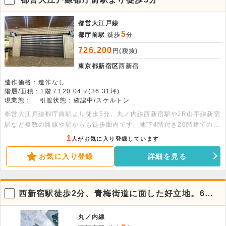
都営大江戸線
5
都庁前駅
徒歩
分
726,200
円(税抜)
東京都新宿区
西新宿
造作価格：造作なし
階層/面積：1階 / 120.04㎡(36.31坪)
現業態：
引渡状態：確認中/スケルトン
都営大江戸線都庁前駅より徒歩5分。丸ノ内線西新宿駅やJR山手線新宿
駅など複数の路線や駅からも徒歩圏内です。地下4階付き26階建ての建
物の1階部分、36.31坪の物件です。看板取り付けスペースがありま
1
人がお気に入り登録しています
す。飲食店の出店もご相談可能です。
お気に入り登録
詳細を見る
西新宿駅徒歩2分、青梅街道に面した好立地。6階
貸事務所
丸ノ内線