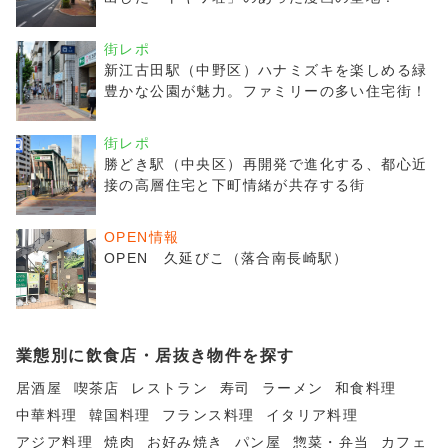
街レポ
新江古田駅（中野区）ハナミズキを楽しめる緑
豊かな公園が魅力。ファミリーの多い住宅街！
街レポ
勝どき駅（中央区）再開発で進化する、都心近
接の高層住宅と下町情緒が共存する街
OPEN情報
OPEN 久延びこ（落合南長崎駅）
業態別に飲食店・居抜き物件を探す
居酒屋
喫茶店
レストラン
寿司
ラーメン
和食料理
中華料理
韓国料理
フランス料理
イタリア料理
アジア料理
焼肉
お好み焼き
パン屋
惣菜・弁当
カフェ