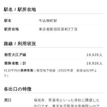
駅名 / 駅所在地
駅名
牛込柳町駅
駅所在地
東京都新宿区原町2丁目
路線 / 利用状況
都営大江戸線
18,826人
乗降者数：計
18,826人
※1日平均の
乗降客数：
都営地下鉄線（2022年度 鉄道会社HPよ
り）
各出口の特徴
西口
瑞光寺、常楽寺といった寺社に隣接した
出口です。東京女子医学大学病院へのア