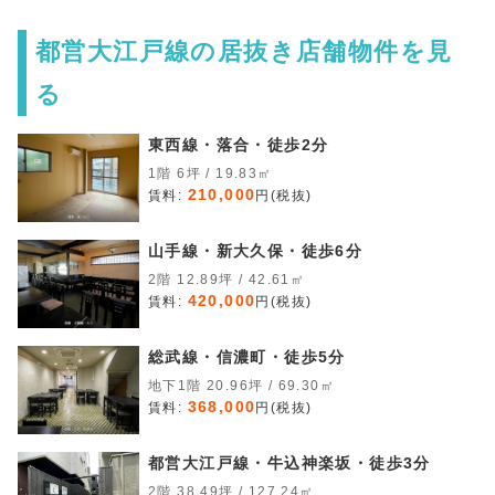
都営大江戸線の居抜き店舗物件を見
る
東西線・落合・徒歩2分
1階 6坪 / 19.83㎡
210,000
賃料:
円(税抜)
山手線・新大久保・徒歩6分
2階 12.89坪 / 42.61㎡
420,000
賃料:
円(税抜)
総武線・信濃町・徒歩5分
地下1階 20.96坪 / 69.30㎡
368,000
賃料:
円(税抜)
都営大江戸線・牛込神楽坂・徒歩3分
2階 38.49坪 / 127.24㎡