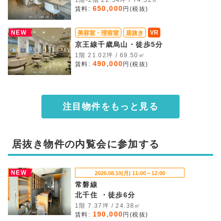
1階-2階 22.54坪 / 74.52㎡
650,000
賃料:
円(税抜)
NEW
VR
美容室・理容室
居抜き
京王線千歳烏山・徒歩5分
1階 21.02坪 / 69.50㎡
490,000
賃料:
円(税抜)
注目物件をもっと見る
居抜き物件の内覧会に参加する
NEW
2026.08.10(月) 11:00～12:00
常磐線
北千住 ・徒歩6分
1階 7.37坪 / 24.38㎡
190,000
賃料:
円(税抜)