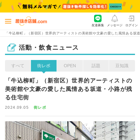
友達募集
メッセージ
ログイン
「牛込柳町」（新宿区）世界的アーティストの美術館や文豪の愛した風情ある坂
活動・飲食ニュース
すべて
街レポ
OPEN
話題
豆知識
「牛込柳町」（新宿区）世界的アーティストの
美術館や文豪の愛した風情ある坂道・小路が残
る住宅街
2024.09.05
街レポ