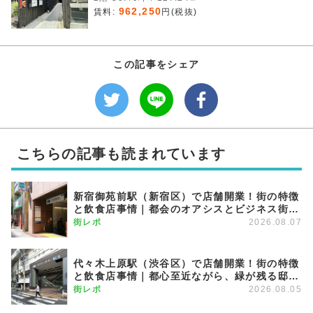
962,250
賃料:
円(税抜)
この記事をシェア
こちらの記事も読まれています
新宿御苑前駅（新宿区）で店舗開業！街の特徴
と飲食店事情｜都会のオアシスとビジネス街が
調和する優雅な街
街レポ
2026.08.07
代々木上原駅（渋谷区）で店舗開業！街の特徴
と飲食店事情｜都心至近ながら、緑が残る邸宅
エリア
街レポ
2026.08.05