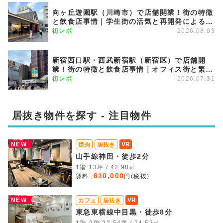
向ヶ丘遊園駅（川崎市）で店舗開業！街の特徴
と飲食店事情｜学生街の活気と再開発による発
展が期待できる注目のエリア
街レポ
2026.08.03
新宿西口駅・西武新宿駅（新宿区）で店舗開
業！街の特徴と飲食店事情｜オフィス街と繁華
街を繋ぐグラデーション商圏
街レポ
2026.07.31
居抜き物件を探す - 注目物件
NEW
VR
焼肉
居抜き
山手線神田・徒歩2分
1階 13坪 / 42.98㎡
610,000
賃料:
円(税抜)
NEW
VR
カフェ
居抜き
東急東横線中目黒・徒歩8分