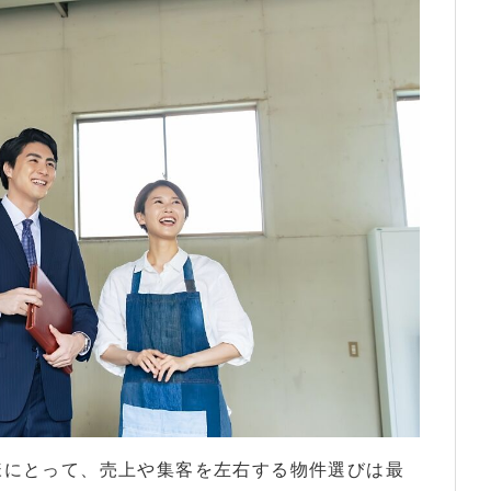
方向けに、スケルトンの基礎知識やスケルトン渡しの意味、メリ
様にとって、売上や集客を左右する物件選びは最