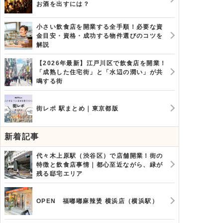
お酒を出すには？
小さい飲食店を開業する全手順！必要な資
金目安・資格・成功する物件選びのコツを
解説
【2026年最新】江戸川区で飲食店を開業！
「成熟した住宅街」と「水辺の潤い」が共
鳴する街
街レポ 駅まとめ｜東京都版
新着記事
代々木上原駅（渋谷区）で店舗開業！街の
特徴と飲食店事情｜都心至近ながら、緑が
残る邸宅エリア
OPEN 福嘟嘟麻辣烫 横浜店（横浜駅）
ットやデメリット、適したケース、契約時のポイントまで網羅的