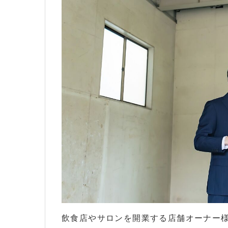
スケルトン物件を利用して、初めて開業される
飲食店やサロンを開業する店舗オーナー