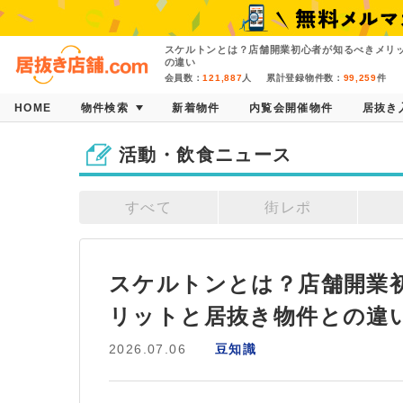
スケルトンとは？店舗開業初心者が知るべきメリ
の違い
会員数：
121,887
人
累計登録物件数：
99,259
件
HOME
物件検索
新着物件
内覧会開催物件
居抜き
活動・飲食ニュース
すべて
街レポ
スケルトンとは？店舗開業
リットと居抜き物件との違
2026.07.06
豆知識