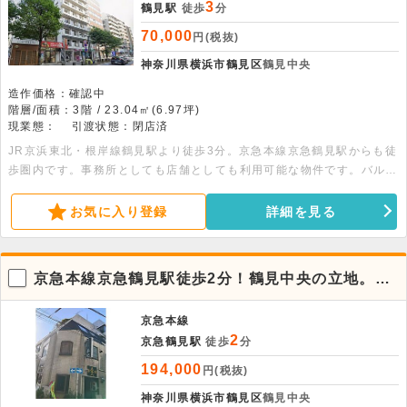
3
鶴見駅
徒歩
分
70,000
円(税抜)
神奈川県横浜市鶴見区
鶴見中央
造作価格：確認中
階層/面積：3階 / 23.04㎡(6.97坪)
現業態：
引渡状態：閉店済
JR京浜東北・根岸線鶴見駅より徒歩3分。京急本線京急鶴見駅からも徒
歩圏内です。事務所としても店舗としても利用可能な物件です。バルコ
ニーからの日当たり良好です。業種につきましてはご相談ください。
お気に入り登録
詳細を見る
京急本線京急鶴見駅徒歩2分！鶴見中央の立地。
31.94平米の2階店舗。
京急本線
2
京急鶴見駅
徒歩
分
194,000
円(税抜)
神奈川県横浜市鶴見区
鶴見中央