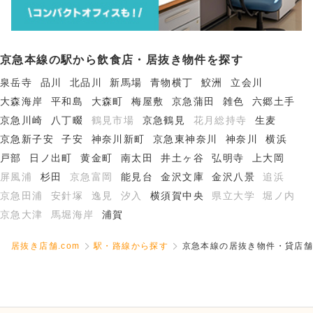
京急本線の駅から飲食店・居抜き物件を探す
泉岳寺
品川
北品川
新馬場
青物横丁
鮫洲
立会川
大森海岸
平和島
大森町
梅屋敷
京急蒲田
雑色
六郷土手
京急川崎
八丁畷
鶴見市場
京急鶴見
花月総持寺
生麦
京急新子安
子安
神奈川新町
京急東神奈川
神奈川
横浜
戸部
日ノ出町
黄金町
南太田
井土ヶ谷
弘明寺
上大岡
屏風浦
杉田
京急富岡
能見台
金沢文庫
金沢八景
追浜
京急田浦
安針塚
逸見
汐入
横須賀中央
県立大学
堀ノ内
京急大津
馬堀海岸
浦賀
居抜き店舗.com
駅・路線から探す
京急本線の居抜き物件・貸店舗