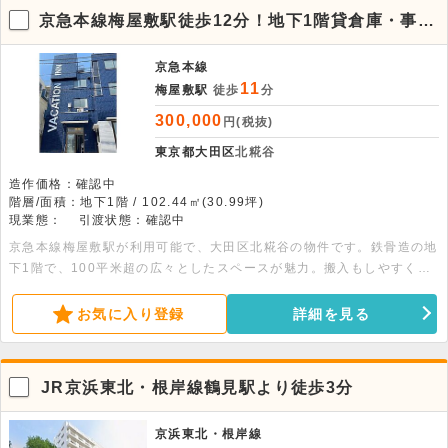
京急本線梅屋敷駅徒歩12分！地下1階貸倉庫・事務
所。
京急本線
11
梅屋敷駅
徒歩
分
300,000
円(税抜)
東京都大田区
北糀谷
造作価格：確認中
階層/面積：地下1階 / 102.44㎡(30.99坪)
現業態：
引渡状態：確認中
京急本線梅屋敷駅が利用可能で、大田区北糀谷の物件です。鉄骨造の地
下1階で、100平米超の広々としたスペースが魅力。搬入もしやすく多
用途に対応可能です。詳細につきましてはお問い合わせください。
お気に入り登録
詳細を見る
JR京浜東北・根岸線鶴見駅より徒歩3分
京浜東北・根岸線