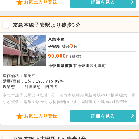
所や会議室におすすめです。機械式駐車場もあります。
お気に入り登録
詳細を見る
京急本線子安駅より徒歩3分
京急本線
3
子安駅
徒歩
分
90,000
円(税抜)
神奈川県横浜市神奈川区
七島町
造作価格：確認中
階層/面積：1階 / 19.8㎡(5.99坪)
現業態：
引渡状態：閉店済
京急本線子安駅より徒歩3分。京急本線神奈川新町駅やJR横浜線大口駅
など複数の路線や駅からも徒歩圏内です。3階建ての建物の1階部分、
19.80平米の貸店舗事務所です。専有部分にトイレがあります。エアコ
ン完備です。
お気に入り登録
詳細を見る
京急本線上大岡駅より徒歩2分