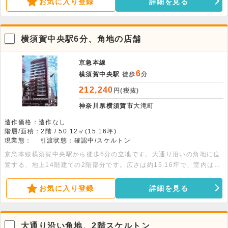
お気に入り登録
詳細を見る
横須賀中央駅6分、角地の店舗
京急本線
6
横須賀中央駅
徒歩
分
212,240
円(税抜)
神奈川県横須賀市
大滝町
造作価格：造作なし
階層/面積：2階 / 50.12㎡(15.16坪)
現業態：
引渡状態：確認中/スケルトン
京急本線横須賀中央駅から徒歩6分の立地です。大通り沿いの角地に位
置する、地上14階建ての2階部分です。広さは約15.16坪で、室内はス
ケルトンでの引き渡しです。免震構造の建物で、事務所をはじめ物販店
やクリニックなど幅広い業態のご相談が可能です。諸条件のご相談など
お気に入り登録
詳細を見る
は、お気軽にお問い合わせください。
大通り沿い角地、2階スケルトン