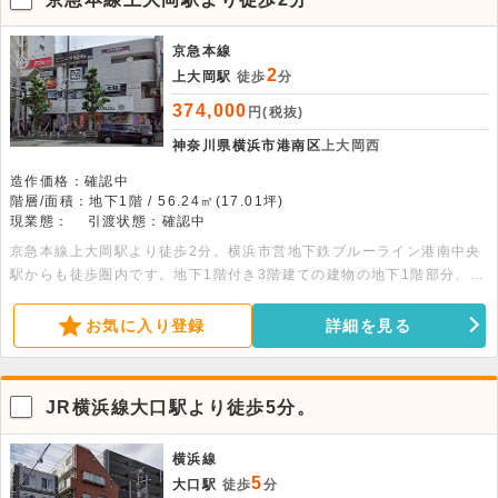
京急本線
2
上大岡駅
徒歩
分
374,000
円(税抜)
神奈川県横浜市港南区
上大岡西
造作価格：確認中
階層/面積：地下1階 / 56.24㎡(17.01坪)
現業態：
引渡状態：確認中
京急本線上大岡駅より徒歩2分。横浜市営地下鉄ブルーライン港南中央
駅からも徒歩圏内です。地下1階付き3階建ての建物の地下1階部分、
56.24平米の貸店舗事務所です。飲食店としての使用も可能です。即入
居可能です。
お気に入り登録
詳細を見る
JR横浜線大口駅より徒歩5分。
横浜線
5
大口駅
徒歩
分