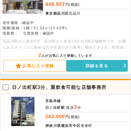
448,872
円(税抜)
東京都品川区
北品川
造作価格：確認中
階層/面積：1階 / 51.02㎡(15.43坪)
現業態：
引渡状態：確認中
北品川駅から徒歩2分、品川駅から徒歩10分の1階店舗物件です。近隣
にあるオフィスに勤める方や住居の方の集客に期待できます。軽飲食の
ほかパーソナルジムや美容サロン、物販店などご相談可能。詳細はお気
2
人がお気に入り登録しています
軽にお問い合わせください。
お気に入り登録
詳細を見る
日ノ出町駅3分、重飲食可能な店舗事務所
京急本線
3
日ノ出町駅
徒歩
分
242,000
円(税抜)
神奈川県横浜市中区
長者町