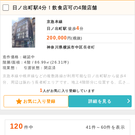
日ノ出町駅4分！飲食店可の4階店舗
京急本線
4
日ノ出町駅
徒歩
分
200,000
円(税抜)
神奈川県横浜市中区
長者町
造作価格：確認中
階層/面積：4階 / 86.99㎡(26.31坪)
現業態：
引渡状態：閉店済
京急本線や根岸線などの複数路線が利用可能な日ノ出町駅から徒歩4
分、周辺は賑わう長者町エリアです。地上4階部分に位置する、広さ約
26.31坪の店舗物件です。飲食店としての利用が可能で、居抜きでのご
1
人がお気に入り登録しています
相談も受け付けています。諸条件のご相談などは、お気軽にお問い合わ
お気に入り登録
詳細を見る
せください。
120
件中
41件～60件を表示