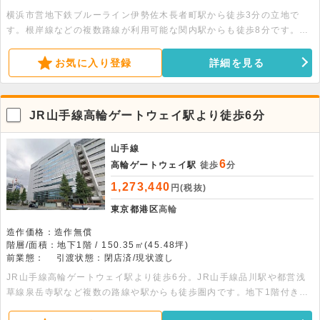
横浜市営地下鉄ブルーライン伊勢佐木長者町駅から徒歩3分の立地で
す。根岸線などの複数路線が利用可能な関内駅からも徒歩8分です。周
辺は賑わいのあるエリアで、地上9階建てビルの8階部分に位置してい
ます。広さは約19.46坪で、エレベーターを完備しています。軽飲食店
お気に入り登録
詳細を見る
を含め、幅広い業態のご相談が可能です。諸条件のご相談などは、お気
軽にお問い合わせください。
JR山手線高輪ゲートウェイ駅より徒歩6分
山手線
6
高輪ゲートウェイ駅
徒歩
分
1,273,440
円(税抜)
東京都港区
高輪
造作価格：造作無償
階層/面積：地下1階 / 150.35㎡(45.48坪)
前業態：
引渡状態：閉店済/現状渡し
JR山手線高輪ゲートウェイ駅より徒歩6分。JR山手線品川駅や都営浅
草線泉岳寺駅など複数の路線や駅からも徒歩圏内です。地下1階付き10
階建の建物の地下1階部分、150.35平米の事務所仕様の物件です。事務