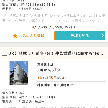
造作価格：確認中
階層/面積：3階 / 98.88㎡(29.91坪)
現業態：
引渡状態：確認中
JR川崎駅から徒歩7分の立地で、賑やかな仲見世通りに面した優れた環
境です。約98平米の広さがあり 、エレベーターも完備しています。軽
飲食の相談も可能です。詳細につきましてはお問い合わせください。
3
人がお気に入り登録しています
お気に入り登録
詳細を見る
JR川崎駅より徒歩7分！仲見世通りに面する4階店
舗物件。
東海道本線
7
川崎駅
徒歩
分
717,840
円(税抜)
神奈川県川崎市川崎区
砂子
造作価格：確認中
階層/面積：4階 / 98.88㎡(29.91坪)
現業態：
引渡状態：確認中