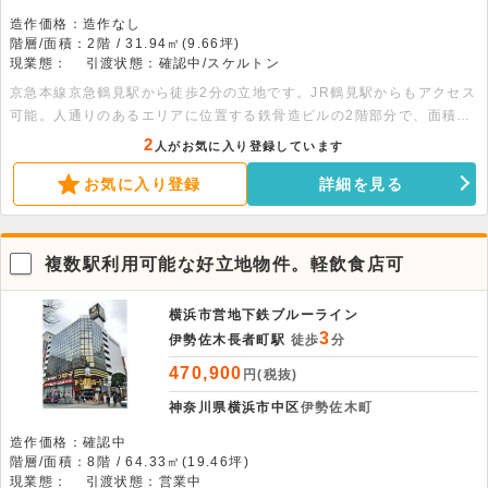
造作価格：造作なし
階層/面積：2階 / 31.94㎡(9.66坪)
現業態：
引渡状態：確認中/スケルトン
京急本線京急鶴見駅から徒歩2分の立地です。JR鶴見駅からもアクセス
可能。人通りのあるエリアに位置する鉄骨造ビルの2階部分で、面積は
31.94平米。スケルトン渡しのため、理想の内装を自由に設計できま
2
人がお気に入り登録しています
す。幅広い業態に対応可能です。詳細につきましてはお問い合わせくだ
お気に入り登録
詳細を見る
さい。
複数駅利用可能な好立地物件。軽飲食店可
横浜市営地下鉄ブルーライン
3
伊勢佐木長者町駅
徒歩
分
470,900
円(税抜)
神奈川県横浜市中区
伊勢佐木町
造作価格：確認中
階層/面積：8階 / 64.33㎡(19.46坪)
現業態：
引渡状態：営業中