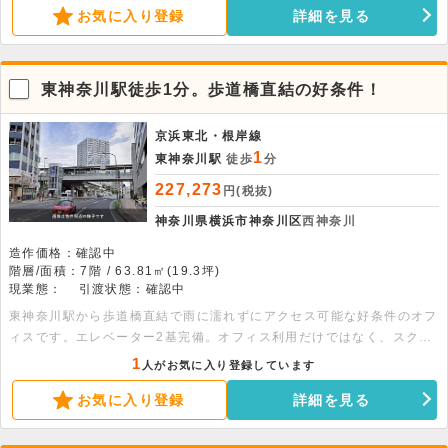
お気に入り登録
詳細を見る
東神奈川駅徒歩1分。歩道橋直結の好条件！
京浜東北・根岸線
1
東神奈川駅
徒歩
分
227,273
円(税抜)
神奈川県横浜市神奈川区
西神奈川
造作価格：確認中
階層/面積：7階 / 63.81㎡(19.3坪)
現業態：
引渡状態：確認中
東神奈川駅から歩道橋直結で雨に濡れずにアクセス可能な好条件のオフ
ィスです。エレベーター2基完備。オフィス利用だけではなく、スクー
ル関連事業にもおすすめです。ぜひお問い合わせください。
1
人がお気に入り登録しています
お気に入り登録
詳細を見る