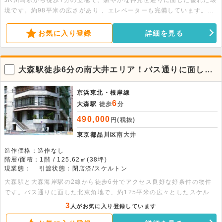
JR川崎駅から徒歩7分の立地で、賑やかな仲見世通りに面した優れた環
境です。約98平米の広さがあり 、エレベーターも完備しています。軽
飲食の相談も可能です。詳細につきましてはお問い合わせください。
お気に入り登録
詳細を見る
大森駅徒歩6分の南大井エリア！バス通りに面した
北東角地2階店舗
京浜東北・根岸線
6
大森駅
徒歩
分
490,000
円(税抜)
東京都品川区
南大井
造作価格：造作なし
階層/面積：1階 / 125.62㎡(38坪)
現業態：
引渡状態：閉店済/スケルトン
大森駅と大森海岸駅の2線から徒歩6分でアクセス良好な好条件の物件
です。バス通りに面した北東角地で、約125平米の広々としたスケルト
ン仕様。医院やジムなど幅広い業態におすすめですので、お気軽にご相
3
人がお気に入り登録しています
談ください。