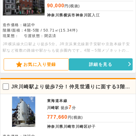
90,000
円(税抜)
神奈川県横浜市神奈川区
入江
造作価格：確認中
階層/面積：4階-5階 / 50.71㎡(15.34坪)
現業態：
引渡状態：閉店済
JR横浜線大口駅より徒歩5分。JR京浜東北線新子安駅や京急本線子安
駅など複数の路線や駅からも徒歩圏内です。4階～5階メゾネットの物
件です。天井高は最大3ｍあり開放感があります。面積：4階38.36平
米・5階12.35平米
お気に入り登録
詳細を見る
JR川崎駅より徒歩7分！仲見世通りに面する3階店
舗物件。
東海道本線
7
川崎駅
徒歩
分
777,660
円(税抜)
神奈川県川崎市川崎区
砂子