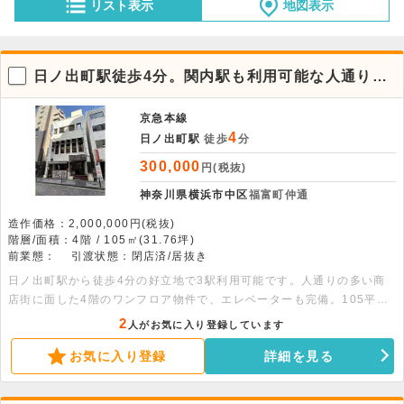
リスト表示
地図表示
日ノ出町駅徒歩4分。関内駅も利用可能な人通り多
い商店街の4階店舗・事務所
京急本線
4
日ノ出町駅
徒歩
分
300,000
円(税抜)
神奈川県横浜市中区
福富町仲通
造作価格：2,000,000円(税抜)
階層/面積：4階 / 105㎡(31.76坪)
前業態：
引渡状態：閉店済/居抜き
日ノ出町駅から徒歩4分の好立地で3駅利用可能です。人通りの多い商
店街に面した4階のワンフロア物件で、エレベーターも完備。105平米
の広さがあり、空室（居抜き）での引き渡しとなります。詳細について
2
人がお気に入り登録しています
はお問い合わせください。
お気に入り登録
詳細を見る