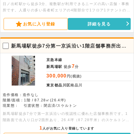
日ノ出町駅から徒歩3分、複数駅が利用できるニーズの高い店舗・事務
所です。人通りの多い長者町エリアの4階部分で1フロア1テナントの独
立性が魅力。99.57平米の広さがあり、飲食店をはじめ幅広い業態に対
応可能です。お気軽にお問い合わせください。
お気に入り登録
詳細を見る
新馬場駅徒歩7分第一京浜沿い1階店舗事務所出入
り口2箇所あり
京急本線
7
新馬場駅
徒歩
分
300,000
円(税抜)
東京都品川区
南品川
造作価格：造作なし
階層/面積：1階 / 87.28㎡(26.4坪)
現業態：
引渡状態：閉店済/スケルトン
新馬場駅徒歩7分で第一京浜沿いの視認性に優れた店舗事務所です。1
階路面で出入り口が2箇所あり、26.4坪（87.28平米）のスケルトン渡
しで幅広い業態に対応します。お気軽にお問い合わせください。
1
人がお気に入り登録しています