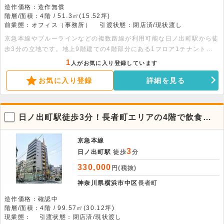
造作価格：造作無償
階層/面積：4階 / 51.3㎡(15.52坪)
前業態：オフィス（事務所）
引渡状態：閉店済/現状渡し
京急本線やブルーラインなどの複数路線が利用可能な日ノ出町駅から徒
歩3分の立地です。地上9階建ての4階部分にある1フロア1テナント
で、広さは約15.52坪です。居酒屋などの重飲食を含む飲食利用の相談
1
人がお気に入り登録しています
が可能です。室内は24時間利用ができ、オートロックやエレベーター
お気に入り登録
詳細を見る
が備わっています。ご内見のご希望などがありましたら、お気軽にご連
絡ください。
日ノ出町駅徒歩3分！長者町エリアの4階で飲食店
可の貸店舗
京急本線
3
日ノ出町駅
徒歩
分
330,000
円(税抜)
神奈川県横浜市中区
長者町
造作価格：確認中
階層/面積：4階 / 99.57㎡(30.12坪)
現業態：
引渡状態：閉店済/現状渡し