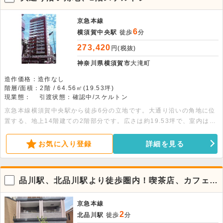
京急本線
6
横須賀中央駅
徒歩
分
273,420
円(税抜)
神奈川県横須賀市
大滝町
造作価格：造作なし
階層/面積：2階 / 64.56㎡(19.53坪)
現業態：
引渡状態：確認中/スケルトン
京急本線横須賀中央駅から徒歩6分の立地です。大通り沿いの角地に位
置する、地上14階建ての2階部分です。広さは約19.53坪で、室内はス
ケルトンでの引き渡しです。免震構造の建物で、事務所をはじめ物販店
やクリニックなど幅広い業態のご相談が可能です。諸条件のご相談など
お気に入り登録
詳細を見る
は、お気軽にお問い合わせください。
品川駅、北品川駅より徒歩圏内！喫茶店、カフェ可
能。
京急本線
2
北品川駅
徒歩
分